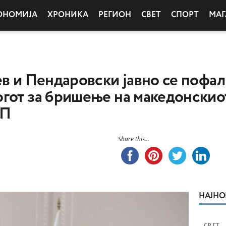
ОНОМИЈА
ХРОНИКА
РЕГИОН
СВЕТ
СПОРТ
МАГ
ев и Пендаровски јавно се пофал
гот за бришење на македонскиот
ЕП
Share this...
НАЈНО