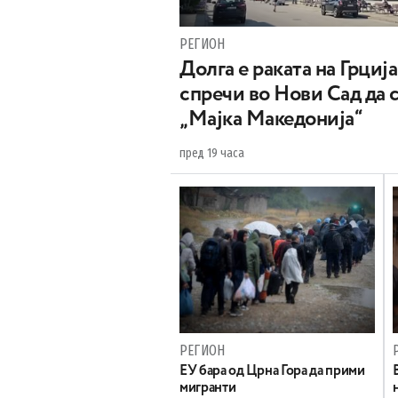
РЕГИОН
Долга е раката на Грција
спречи во Нови Сад да 
„Мајка Македонија“
пред 19 часа
РЕГИОН
EУ бара од Црна Гора да прими
мигранти