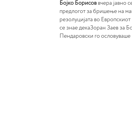
Бојко Борисов
вчера јавно с
предлогот за бришење на ма
резолуцијата во Европскиот 
се знае декаЗоран Заев за Бо
Пендаровски го ословуваше 