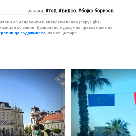
ознаки:
топ
,
видео
,
бојко борисов
тени со издавачки и авторски права (copyright).
казниво со закон. Дозволено е делумно превземање на
ерлинк до содржината
што се цитира.