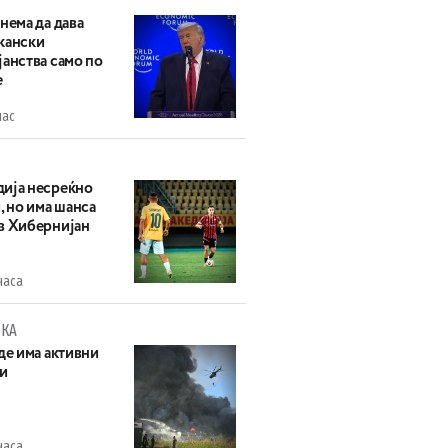
нема да дава
кански
анства само по
е
час
ија несреќно
, но има шанса
в Хибернијан
часа
КА
де има активни
и
часа