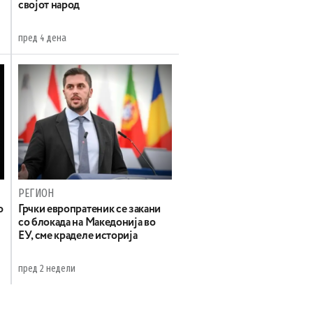
својот народ
пред 4 дена
РЕГИОН
о
Грчки европратеник се закани
со блокада на Македонија во
ЕУ, сме краделе историја
пред 2 недели