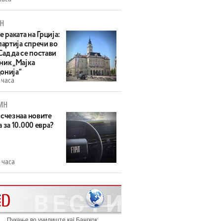
Н
е раката на Грција:
партија спречи во
ад да се постави
ник „Мајка
онија“
 часа
ИН
исчезнаа новите
 за 10.000 евра?
 часа