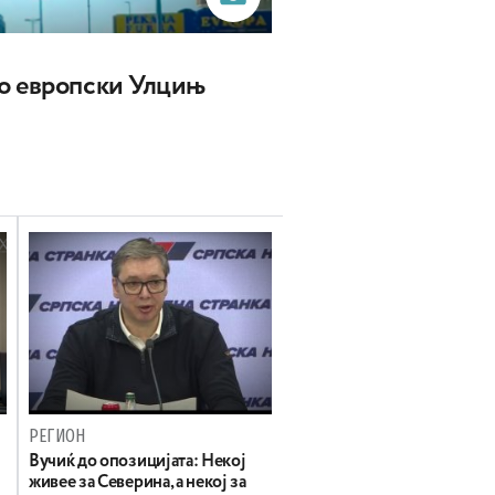
о европски Улцињ
РЕГИОН
Вучиќ до опозицијата: Некој
живее за Северина, а некој за