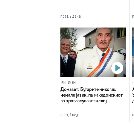
пред 2 дена
РЕГИОН
Домазет: Бугарите никогаш
немале јазик, па македонскиот
го прогласуваат за свој
пред 1 нед.
п