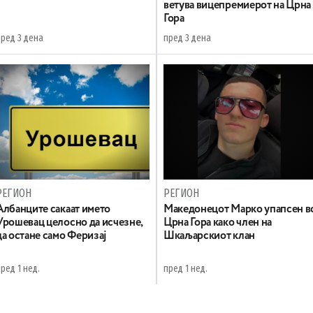
ветува вицепремиерот на Црна
Гора
пред 3 дена
пред 3 дена
РЕГИОН
РЕГИОН
Aлбанците сакаат името
Maкедонецот Марко упапсен в
Урошевац целосно да исчезне,
Црна Гора како член на
да остане само Феризај
Шкаљарскиот клан
ред 1 нед.
пред 1 нед.