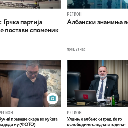
РЕГИОН
: Грчка партија
Aлбански знамиња в
се постави споменик
пред 21 час
РЕГИОН
РЕГИОН
Вучиќ праваше скара во куќата
Улцињ е албански град, ќе го
на дедо му (ФОТО)
ослободиме следната година-