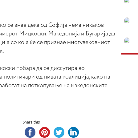
ако се знае дека од Софија нема никаков
миерот Мицкоски, Македонија и Бугарија да
ија со која ќе се признае многувековниот
к.
оски побара да се дискутира во
а политичари од нивата коалиција, како на
аботат на поткопување на македонските
Share this...