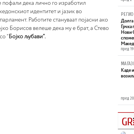
е пофали дека лично го изработил
кедонскиот идентитет и јазик во
РЕГИО
парламент. Работите стануваат појасни ако
Долга 
Грчка 
јко Борисов велеше дека му е брат, а Стево
Нови С
со “
Бојко љубави”.
споме
Макед
пред 19
МАГАЗ
Каде 
возила
пред 20