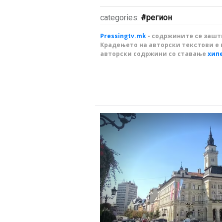
categories:
регион
Pressingtv.mk
- содржините се зашти
Крадењето на авторски текстови е 
авторски содржини со ставање
хип