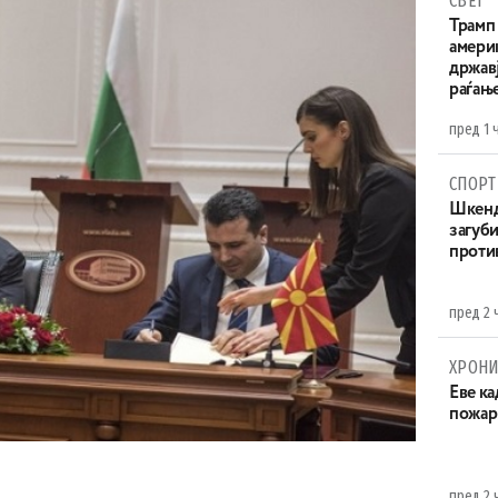
СВЕТ
Трамп 
амери
државј
раѓањ
пред 1 
СПОРТ
Шкенд
загуби
проти
пред 2 
ХРОНИ
Eве ка
пожар
пред 2 