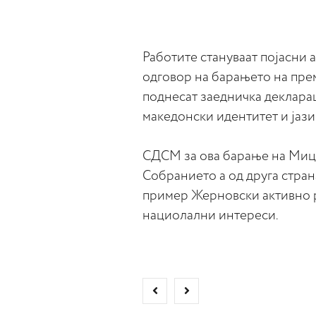
Работите стануваат појасни 
одговор на барањето на пре
поднесат заедничка декларац
македонски идентитет и јази
СДСМ за ова барање на Мицк
Собранието а од друга стран
пример Жерновски активно р
нациолални интереси.