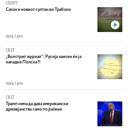
СПОРТ
Салах е новиот султан во Трабзон
пред 1 ден
СВЕТ
„Волстрит журнал“: Русија наесен ќе ја
нападне Полска?!
пред 1 ден
СВЕТ
Трамп нема да дава американски
државјанства само по раѓање