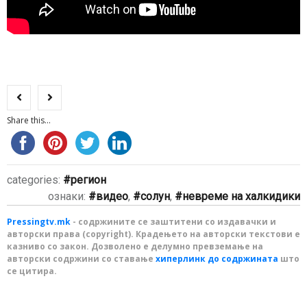
Share this...
categories:
регион
ознаки:
видео
,
солун
,
невреме на халкидики
Pressingtv.mk
- содржините се заштитени со издавачки и
авторски права (copyright). Крадењето на авторски текстови е
казниво со закон. Дозволено е делумно превземање на
авторски содржини со ставање
хиперлинк до содржината
што
се цитира.