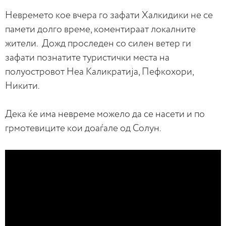
Невремето кое вчера го зафати Халкидики не се
памети долго време, коментираат локалните
жители. Дожд проследен со силен ветер ги
зафати познатите туристички места на
полуостровот Неа Каликратија, Пефкохори,
Никити.
Дека ќе има невреме можело да се насети и по
грмотевиците кои доаѓале од Солун.