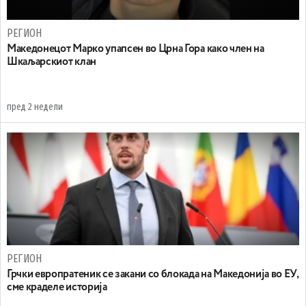
РЕГИОН
Maкедонецот Марко упапсен во Црна Гора како член на
Шкаљарскиот клан
пред 2 недели
РЕГИОН
Грчки европратеник се закани со блокада на Македонија во ЕУ,
сме краделе историја