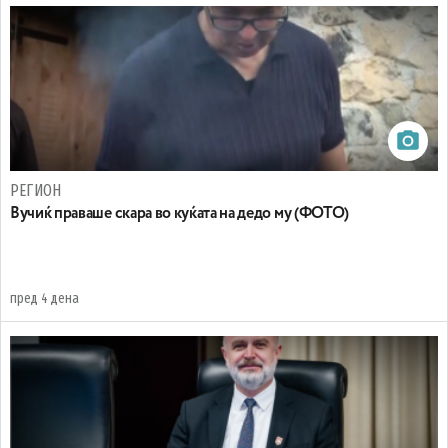
РЕГИОН
Вучиќ праваше скара во куќата на дедо му (ФОТО)
пред 4 дена