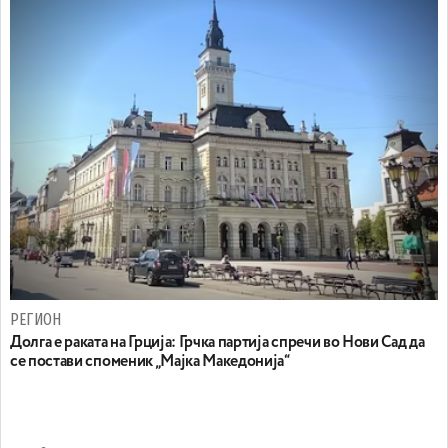
РЕГИОН
Долга е раката на Грција: Грчка партија спречи во Нови Сад да
се постави споменик „Мајка Македонија“