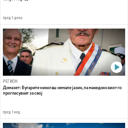
пред 5 дена
РЕГИОН
Домазет: Бугарите никогаш немале јазик, па македонскиот го
прогласуваат за свој
пред 1 нед.