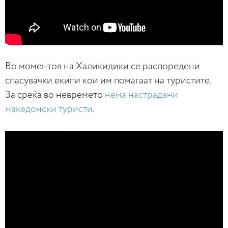
Во моментов на Халикидики се распоредени
спасувачки екипи кои им помагаат на туристите.
За среќа во невремето
нема настрадани
македонски туристи
.