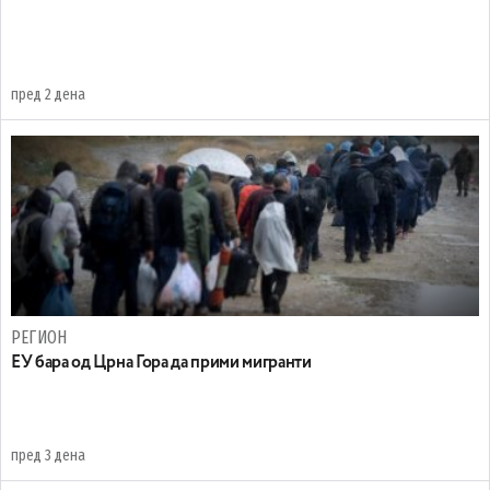
пред 2 дена
РЕГИОН
EУ бара од Црна Гора да прими мигранти
пред 3 дена