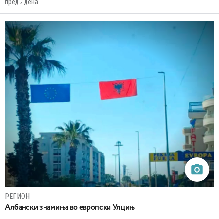
пред 2 дена
РЕГИОН
Aлбански знамиња во европски Улцињ