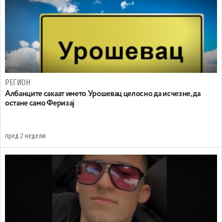
РЕГИОН
Aлбанците сакаат името Урошевац целосно да исчезне, да
остане само Феризај
пред 2 недели