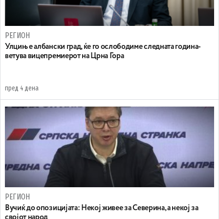
РЕГИОН
Улцињ е албански град, ќе го ослободиме следната година-
ветува вицепремиерот на Црна Гора
пред 4 дена
РЕГИОН
Вучиќ до опозицијата: Некој живее за Северина, а некој за
својот народ