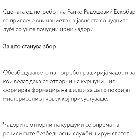
Сцената од погребот на Ранко Радошевиќ Ескобар
го привлече вниманиетo на јавноста со чудните
луѓе со уште почудни црни чадори.
За што станува збор
Обезбедувањето на погребот раширија чадори за
кои велат дека се отпорни на куршуми. Тие
формираа формација на шилци за да го покријат
мистериозниот човек кој присустуваше.
Чадорите отпорни на куршуми се опрема на
речиси сите безбедносни служби ширум светот.