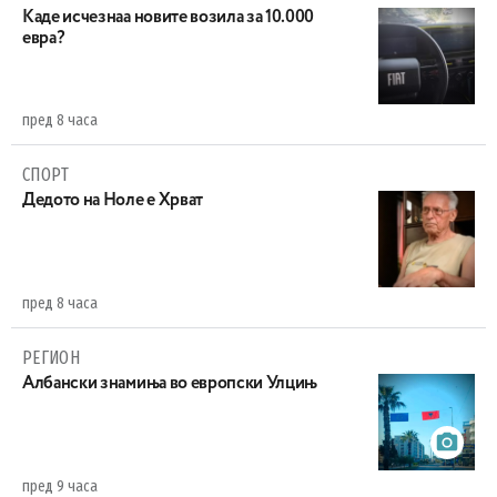
Каде исчезнаа новите возила за 10.000
евра?
пред 8 часа
СПОРТ
Дедото на Ноле е Хрват
пред 8 часа
РЕГИОН
Aлбански знамиња во европски Улцињ
пред 9 часа