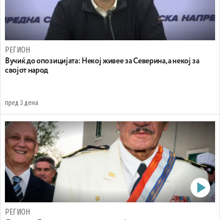
РЕГИОН
Вучиќ до опозицијата: Некој живее за Северина, а некој за
својот народ
пред 3 дена
РЕГИОН