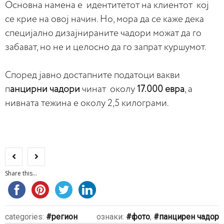
Основна намена е идентитетот на клиентот кој
се крие на овој начин. Но, мора да се каже дека
специјално дизајнираните чадори можат да го
забават, но не и целосно да го запрат куршумот.
Според јавно достапните податоци вакви
п
анцирни чадори
чинат околу
17.000 евра
, а
нивната тежина е околу 2,5 килограми.
Share this...
categories:
регион
ознаки:
фото
,
панцирен чадор