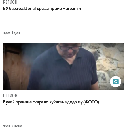
РЕГИОН
EУ бара од Црна Гора да прими мигранти
пред 1 ден
РЕГИОН
Вучиќ праваше скара во куќата на дедо му (ФОТО)
пред 2 дена