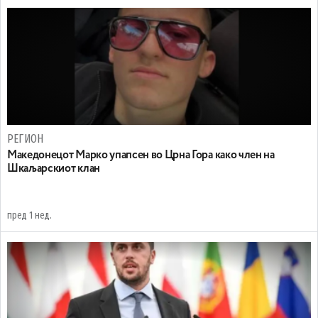
РЕГИОН
Maкедонецот Марко упапсен во Црна Гора како член на
Шкаљарскиот клан
пред 1 нед.