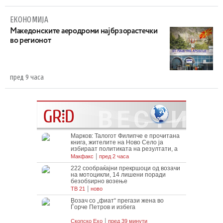
ЕКОНОМИЈА
Maкедонските аеродроми најбрзорастечки
во регионот
пред 9 часа