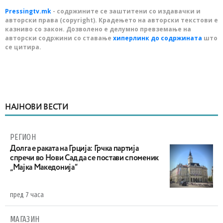
Pressingtv.mk
- содржините се заштитени со издавачки и
авторски права (copyright). Крадењето на авторски текстови е
казниво со закон. Дозволено е делумно превземање на
авторски содржини со ставање
хиперлинк до содржината
што
се цитира.
НАЈНОВИ ВЕСТИ
РЕГИОН
Долга е раката на Грција: Грчка партија
спречи во Нови Сад да се постави споменик
„Мајка Македонија“
пред 7 часа
МАГАЗИН