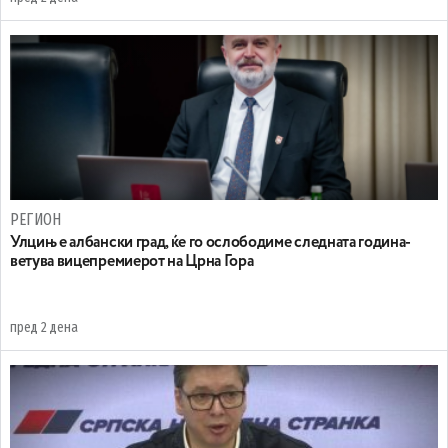
РЕГИОН
Улцињ е албански град, ќе го ослободиме следната година-
ветува вицепремиерот на Црна Гора
пред 2 дена