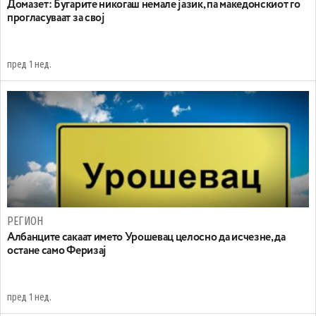
Домазет: Бугарите никогаш немале јазик, па македонскиот го
прогласуваат за свој
пред 1 нед.
РЕГИОН
Aлбанците сакаат името Урошевац целосно да исчезне, да
остане само Феризај
пред 1 нед.