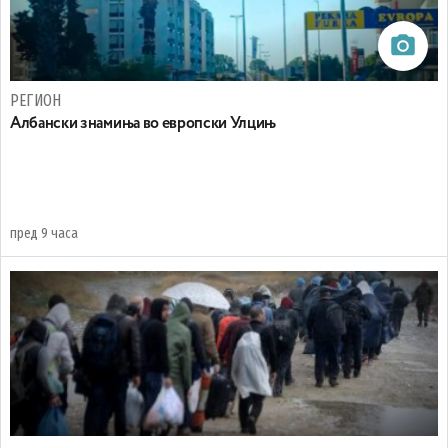
РЕГИОН
Aлбански знамиња во европски Улцињ
пред 9 часа