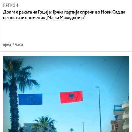
РЕГИОН
Долга е раката на Грција: Грчка партија спречи во Нови Сад да
се постави споменик „Мајка Македонија“
пред 7 часа