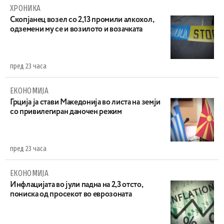
ХРОНИКА
Скопјанец возел со 2,13 промили алкохол,
одземени му се и возилото и возачката
пред 23 часа
ЕКОНОМИЈА
Грција ја стави Македонија во листа на земји
со привилегиран даночен режим
пред 23 часа
ЕКОНОМИЈА
Инфлацијата во јули падна на 2,3 отсто,
пониска од просекот во еврозоната