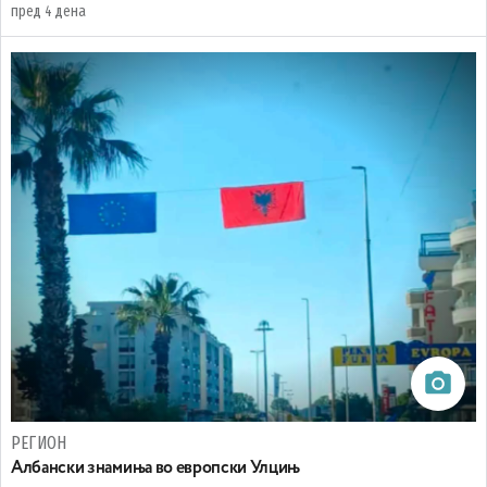
пред 4 дена
РЕГИОН
Aлбански знамиња во европски Улцињ