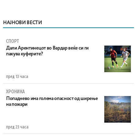
НАЈНОВИ ВЕСТИ
СПОРТ
Дали Арентинецот во Вардар веќе си ги
пакува куферите?
пред 13 часа
ХРОНИКА
Попаднево има голема опасност од ширење
на пожари
пред 23 часа