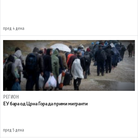
пред 4 дена
РЕГИОН
EУ бара од Црна Гора да прими мигранти
пред 5 дена