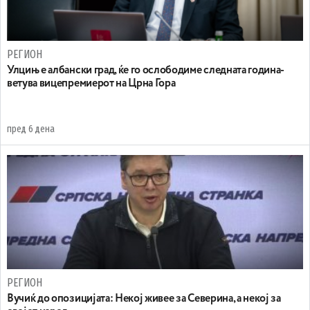
РЕГИОН
Улцињ е албански град, ќе го ослободиме следната година-
ветува вицепремиерот на Црна Гора
пред 6 дена
РЕГИОН
Вучиќ до опозицијата: Некој живее за Северина, а некој за