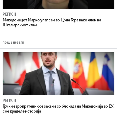
РЕГИОН
Maкедонецот Марко упапсен во Црна Гора како член на
Шкаљарскиот клан
пред 2 недели
РЕГИОН
Грчки европратеник се закани со блокада на Македонија во ЕУ,
сме краделе историја