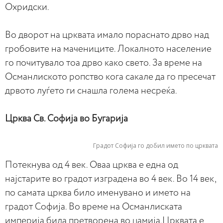
Охридски.
Во дворот на црквата имало пораснато дрво над
гробовите на мачениците. Локалното население
го почитувало тоа дрво како свето. За време на
Османлиското ропство кога сакале да го пресечат
дрвото луѓето ги снашла голема несреќа.
Црква Св. Софија во Бугарија
Градот Софија го добил името по црквата
Потекнува од 4 век. Оваа црква е една од
најстарите во градот изградена во 4 век. Во 14 век,
по самата црква било именувано и името на
градот Софија. Во време на Османлиската
империја била претворена во џамија.Црквата е