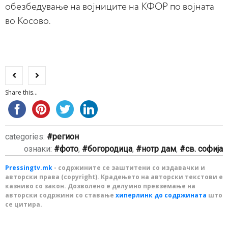
обезбедување на војниците на КФОР по војната
во Косово.
Share this...
categories:
регион
ознаки:
фото
,
богородица
,
нотр дам
,
св. софија
Pressingtv.mk
- содржините се заштитени со издавачки и
авторски права (copyright). Крадењето на авторски текстови е
казниво со закон. Дозволено е делумно превземање на
авторски содржини со ставање
хиперлинк до содржината
што
се цитира.