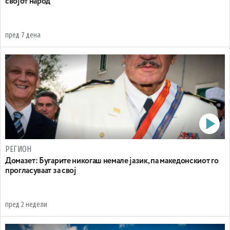
својот народ
пред 7 дена
РЕГИОН
Домазет: Бугарите никогаш немале јазик, па македонскиот го
прогласуваат за свој
пред 2 недели