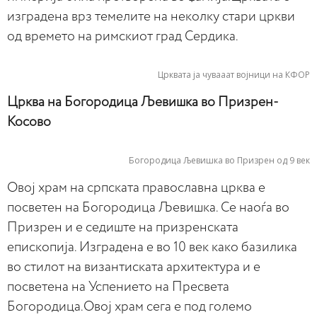
изградена врз темелите на неколку стари цркви
од времето на римскиот град Сердика.
Црквата ја чувааат војници на КФОР
Црква на Богородица Љевишка во Призрен-
Косово
Богородица Љевишка во Призрен од 9 век
Овој храм на српската православна црква е
посветен на Богородица Љевишка. Се наоѓа во
Призрен и е седиште на призренската
епископија. Изградена е во 10 век како базилика
во стилот на византиската архитектура и е
посветена на Успението на Пресвета
Богородица.Овој храм сега е под големо