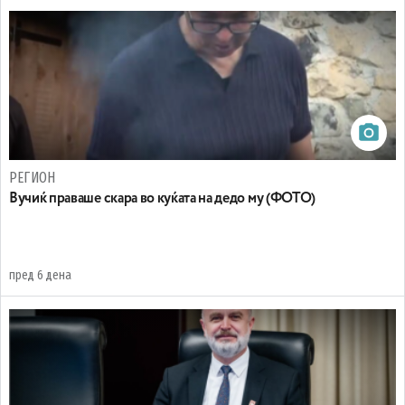
РЕГИОН
Вучиќ праваше скара во куќата на дедо му (ФОТО)
пред 6 дена