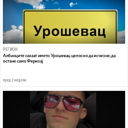
РЕГИОН
Aлбанците сакаат името Урошевац целосно да исчезне, да
остане само Феризај
пред 2 недели