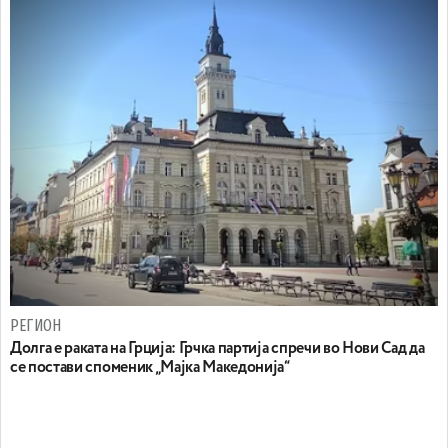
РЕГИОН
Долга е раката на Грција: Грчка партија спречи во Нови Сад да
се постави споменик „Мајка Македонија“