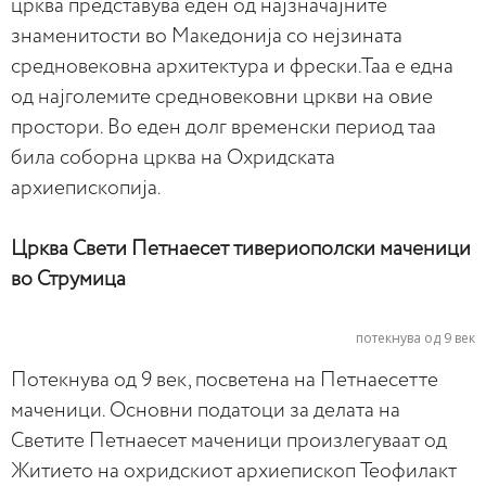
црква представува еден од најзначајните
знаменитости во Македонија со нејзината
средновековна архитектура и фрески.Таа е една
од најголемите средновековни цркви на овие
простори. Во еден долг временски период таа
била соборна црква на Охридската
архиепископија.
Црква Свети Петнаесет тивериополски маченици
во Струмица
потекнува од 9 век
Потекнува од 9 век, посветена на Петнаесетте
маченици. Основни податоци за делата на
Светите Петнаесет маченици произлегуваат од
Житието на охридскиот архиепископ Теофилакт