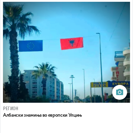
РЕГИОН
Aлбански знамиња во европски Улцињ