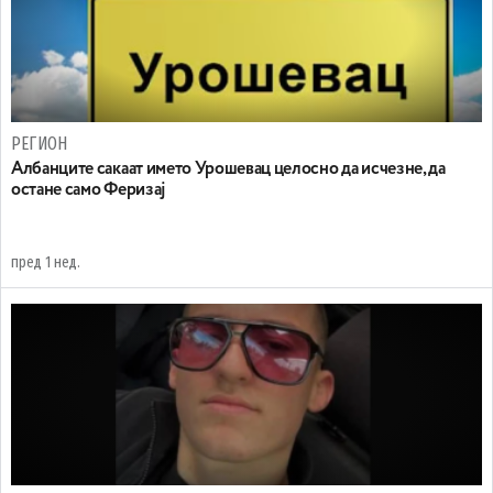
РЕГИОН
Aлбанците сакаат името Урошевац целосно да исчезне, да
остане само Феризај
пред 1 нед.