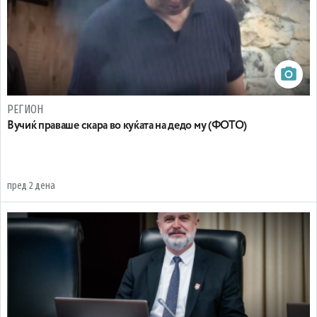
РЕГИОН
Вучиќ праваше скара во куќата на дедо му (ФОТО)
пред 2 дена