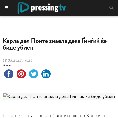
Карла дел Понте знаела дека Ѓинѓиќ ќе
биде убиен
18.03.2023 / 6:24
Share this...
Поранешната главна обвинителка на Хашкиот