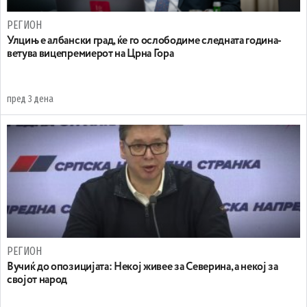
РЕГИОН
Улцињ е албански град, ќе го ослободиме следната година-
ветува вицепремиерот на Црна Гора
пред 3 дена
РЕГИОН
Вучиќ до опозицијата: Некој живее за Северина, а некој за
својот народ