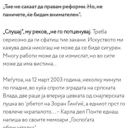
„Тие не сакаат да правам реформи. Но, не
паничете, ќе бидам внимателен“.
„Слушај“, му реков, „не го потценувај.
Треба
сериозно да ги сфатиш тие закани. Искуството ми
кажува дека никогаш не може да се биде сигурен.
Многу работи може да се измислат, но во сите
може да има вистина. .
Меѓутоа, на 12 март 2003 година, неколку минути
по пладне, во куќа спроти зградата на српската
Влада, две раце ја вперија цевката од снајперската
пушка во ‘рбетот на Зоран Ѓинѓиќ, а едниот прст го
повлече чкрапалото… – Карла дел Понте еднаш.
напиша во своите мемоари „Госпоѓата
обвинителка“.