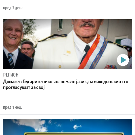
пред 3 дена
РЕГИОН
Домазет: Бугарите никогаш немале јазик, па македонскиот го
прогласуваат за свој
пред 1 нед.