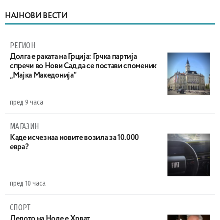
НАЈНОВИ ВЕСТИ
РЕГИОН
Долга е раката на Грција: Грчка партија
спречи во Нови Сад да се постави споменик
„Мајка Македонија“
пред 9 часа
МАГАЗИН
Каде исчезнаа новите возила за 10.000
евра?
пред 10 часа
СПОРТ
Дедото на Ноле е Хрват