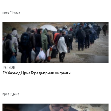
пред 11 часа
РЕГИОН
EУ бара од Црна Гора да прими мигранти
пред 2 дена