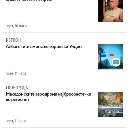
пред 10 часа
РЕГИОН
Aлбански знамиња во европски Улцињ
пред 11 часа
ЕКОНОМИЈА
Maкедонските аеродроми најбрзорастечки
во регионот
пред 11 часа