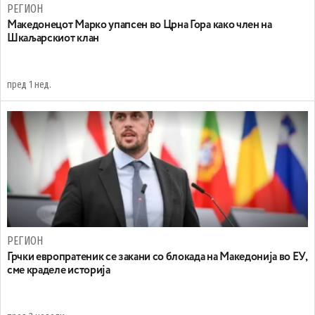
РЕГИОН
Maкедонецот Марко упапсен во Црна Гора како член на
Шкаљарскиот клан
пред 1 нед.
РЕГИОН
Грчки европратеник се закани со блокада на Македонија во ЕУ,
сме краделе историја