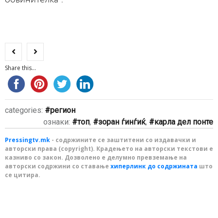
Share this...
categories:
регион
ознаки:
топ
,
зоран ѓинѓиќ
,
карла дел понте
Pressingtv.mk
- содржините се заштитени со издавачки и
авторски права (copyright). Крадењето на авторски текстови е
казниво со закон. Дозволено е делумно превземање на
авторски содржини со ставање
хиперлинк до содржината
што
се цитира.