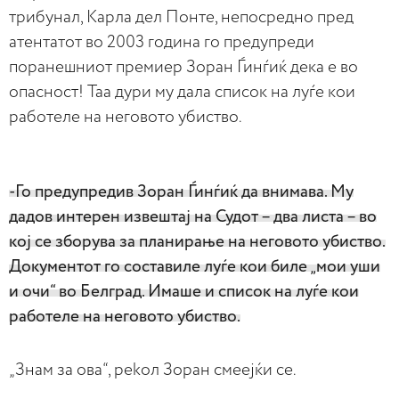
трибунал, Карла дел Понте, непосредно пред
атентатот во 2003 година го предупреди
поранешниот премиер Зоран Ѓинѓиќ дека е во
опасност! Таа дури му дала список на луѓе кои
работеле на неговото убиство.
-Го предупредив Зоран Ѓинѓиќ да внимава. Му
дадов интерен извештај на Судот – два листа – во
кој се зборува за планирање на неговото убиство.
Документот го составиле луѓе кои биле „мои уши
и очи“ во Белград. Имаше и список на луѓе кои
работеле на неговото убиство.
„Знам за ова“, реkол Зоран смеејќи се.