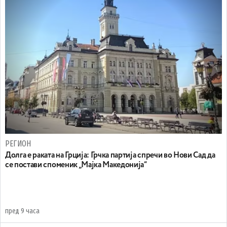
РЕГИОН
Долга е раката на Грција: Грчка партија спречи во Нови Сад да
се постави споменик „Мајка Македонија“
пред 9 часа