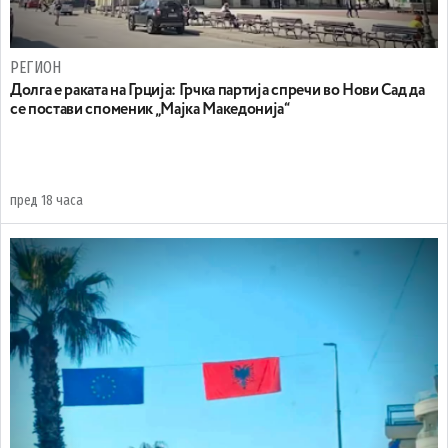
РЕГИОН
Долга е раката на Грција: Грчка партија спречи во Нови Сад да
се постави споменик „Мајка Македонија“
пред 18 часа