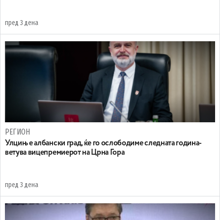
пред 3 дена
РЕГИОН
Улцињ е албански град, ќе го ослободиме следната година-
ветува вицепремиерот на Црна Гора
пред 3 дена