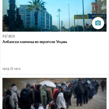
РЕГИОН
Aлбански знамиња во европски Улцињ
пред 20 часа