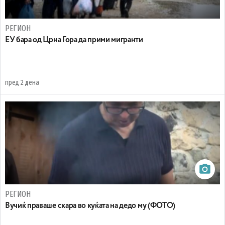
РЕГИОН
EУ бара од Црна Гора да прими мигранти
пред 2 дена
РЕГИОН
Вучиќ праваше скара во куќата на дедо му (ФОТО)