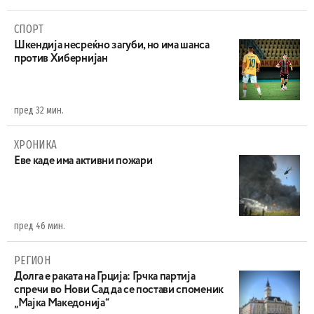
СПОРТ
Шкендија несреќно загуби, но има шанса
против Хибернијан
пред 32 мин.
ХРОНИКА
Eве каде има активни пожари
пред 46 мин.
РЕГИОН
Долга е раката на Грција: Грчка партија
спречи во Нови Сад да се постави споменик
„Мајка Македонија“