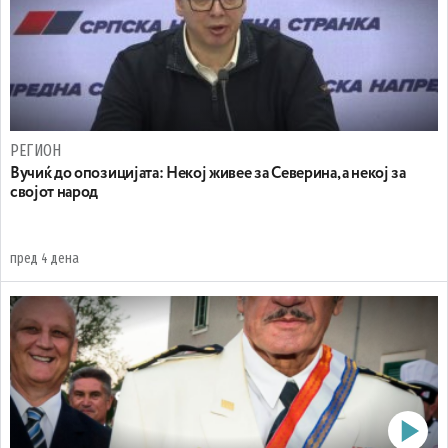
РЕГИОН
Вучиќ до опозицијата: Некој живее за Северина, а некој за
својот народ
пред 4 дена