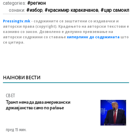
categories:
регион
ознаки:
избор
,
красимир каракачанов
,
цар самоил
Pressingtv.mk
- содржините се заштитени со издавачки и
авторски права (copyright). Крадењето на авторски текстови е
казниво со закон. Дозволено е делумно превземање на
авторски содржини со ставање
хиперлинк до содржината
што
се цитира.
НАЈНОВИ ВЕСТИ
СВЕТ
Трамп нема да дава американски
државјанства само по раѓање
пред 15 мин.