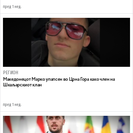
пред 1 нед.
РЕГИОН
Maкедонецот Марко упапсен во Црна Гора како член на
Шкаљарскиот клан
пред 1 нед.