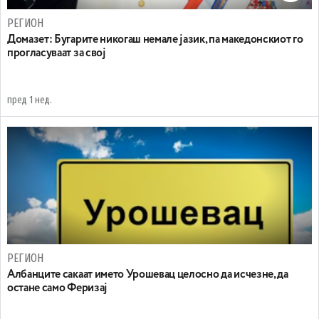
РЕГИОН
Домазет: Бугарите никогаш немале јазик, па македонскиот го
прогласуваат за свој
пред 1 нед.
РЕГИОН
Aлбанците сакаат името Урошевац целосно да исчезне, да
остане само Феризај