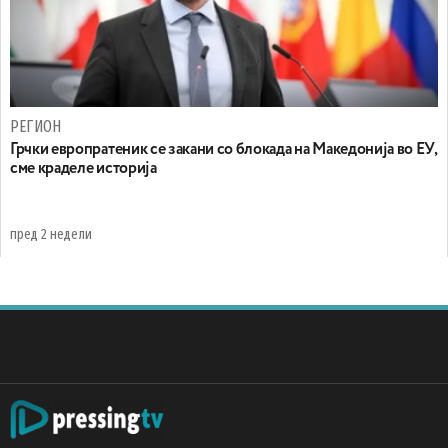
РЕГИОН
Грчки европратеник се закани со блокада на Македонија во ЕУ,
сме краделе историја
пред 2 недели