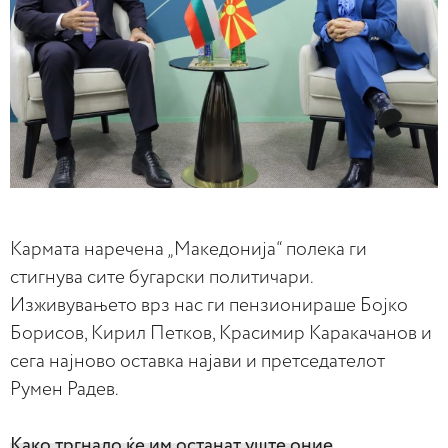
K
армата наречена „Македонија“ полека ги
стигнува сите бугарски политичари.
Изживувањето врз нас ги пензионираше Бојко
Борисов, Кирил Петков, Красимир Каракачанов и
сега најново оставка најави и претседателот
Румен Радев.
Како тргнало ќе им останат уште оние