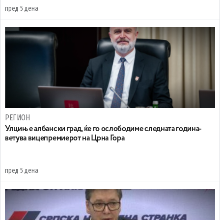
пред 5 дена
РЕГИОН
Улцињ е албански град, ќе го ослободиме следната година-
ветува вицепремиерот на Црна Гора
пред 5 дена