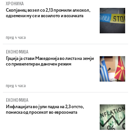
ХРОНИКА
Скопјанец возел со 2,13 промили алкохол,
одземени му се и возилото и возачката
пред 4 часа
ЕКОНОМИЈА
Грција ја стави Македонија во листа на земји
со привилегиран даночен режим
пред 4 часа
ЕКОНОМИЈА
Инфлацијата во јули падна на 2,3 отсто,
пониска од просекот во еврозоната