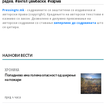
радев
,
ангел џамбаски
,
карма
Pressingtv.mk
- содржините се заштитени со издавачки и
авторски права (copyright). Крадењето на авторски текстови е
казниво со закон. Дозволено е делумно превземање на
авторски содржини со ставање
хиперлинк до содржината
што
се цитира.
НАЈНОВИ ВЕСТИ
ХРОНИКА
Попаднево има голема опасност од ширење
на пожари
пред 4 часа