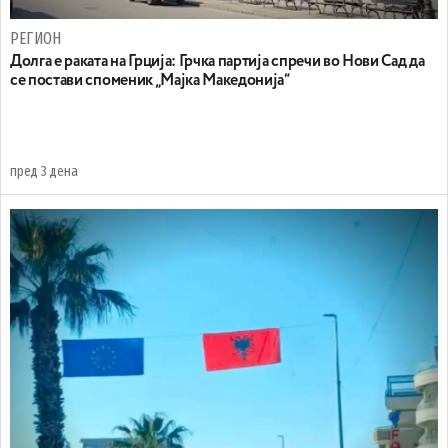
РЕГИОН
Долга е раката на Грција: Грчка партија спречи во Нови Сад да
се постави споменик „Мајка Македонија“
пред 3 дена