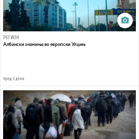
РЕГИОН
Aлбански знамиња во европски Улцињ
пред 3 дена