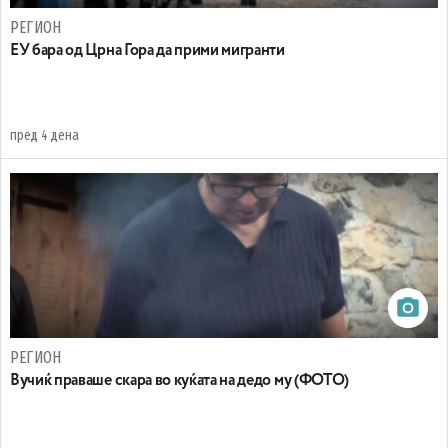
РЕГИОН
EУ бара од Црна Гора да прими мигранти
пред 4 дена
РЕГИОН
Вучиќ праваше скара во куќата на дедо му (ФОТО)