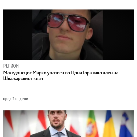
РЕГИОН
Maкедонецот Марко упапсен во Црна Гора како член на
Шкаљарскиот клан
пред 2 недели