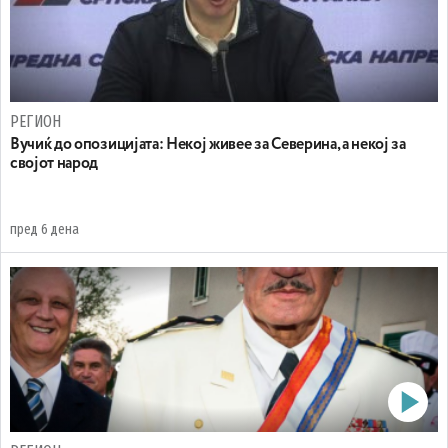
РЕГИОН
Вучиќ до опозицијата: Некој живее за Северина, а некој за
својот народ
пред 6 дена