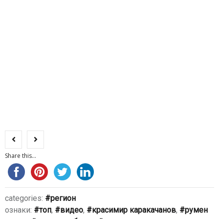
Share this...
categories:
регион
ознаки:
топ
,
видео
,
красимир каракачанов
,
румен