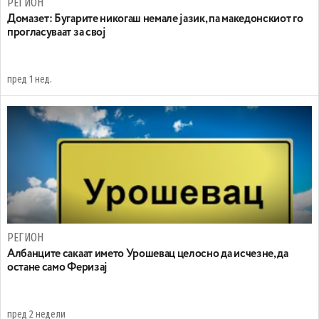
РЕГИОН
Домазет: Бугарите никогаш немале јазик, па македонскиот го
прогласуваат за свој
пред 1 нед.
РЕГИОН
Aлбанците сакаат името Урошевац целосно да исчезне, да
остане само Феризај
пред 2 недели