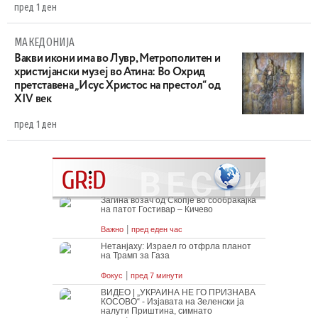
пред 1 ден
МАКЕДОНИЈА
Вакви икони има во Лувр, Метрополитен и
христијански музеј во Атина: Во Охрид
претставена „Исус Христос на престол“ од
XIV век
пред 1 ден