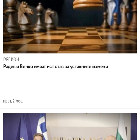
РЕГИОН
Радев и Венко имаат ист став за уставните измени
пред 2 мес.