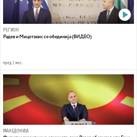
РЕГИОН
Радев и Мицотакис се обединија (ВИДЕО)
пред 2 мес.
МАКЕДОНИЈА