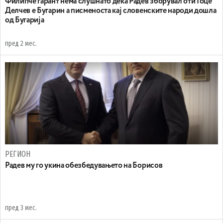
Филипче гарант нема слушнато дека Радев зборувал оти Гоце
Делчев е Бугарин а писменоста кај словенските народи дошла
од Бугарија
пред 2 мес.
РЕГИОН
Радев му го укина обезбедувањето на Борисов
пред 3 мес.