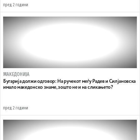
пред 2 години
МАКЕДОНИЈА
Бугарија должи одговор: На ручекот меѓу Радев и Силјановска
имало македонско знаме, зошто не и на сликањето?
пред 2 години