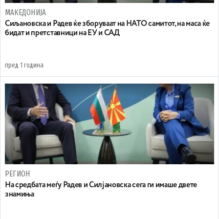
МАКЕДОНИЈА
Сиљановска и Радев ќе зборуваат на НАТО самитот, на маса ќе
бидат и претставници на ЕУ и САД
пред 1 година
РЕГИОН
На средбата меѓу Радев и Силјановска сега ги имаше двете
знамиња