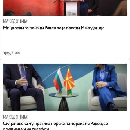
МАКЕДОНИЈА
Mицкоски го покани Радев да ја посети Македонија
пред 3 мес.
МАКЕДОНИЈА
Силјановска му пратила порака на порака на Радев, се
слушнале и на телефон