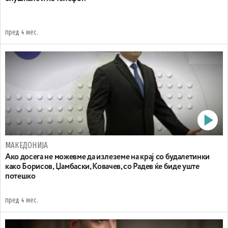
пред 4 мес.
МАКЕДОНИЈА
Ако досега не можевме да излеземе на крај со будалетинки
како Борисов, Џамбаски, Ковачев, со Радев ќе биде уште
потешко
пред 4 мес.