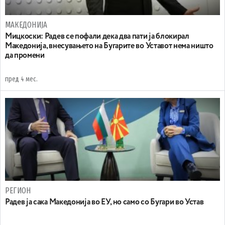
МАКЕДОНИЈА
Mицкоски: Радев се пофали дека два пати ја блокирал
Македонија, внесувањето на Бугарите во Уставот нема ништо
да промени
пред 4 мес.
РЕГИОН
Радев ја сака Македонија во ЕУ, но само со Бугари во Устав