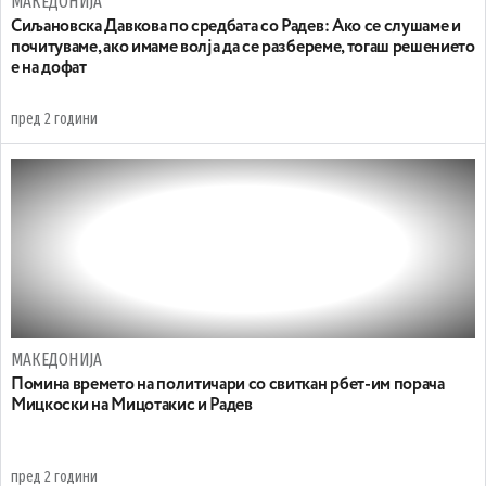
МАКЕДОНИЈА
Сиљановска Давкова по средбата со Радев: Ако се слушаме и
почитуваме, ако имаме волја да се разбереме, тогаш решението
е на дофат
пред 2 години
МАКЕДОНИЈА
Помина времето на политичари со свиткан рбет-им порача
Мицкоски на Мицотакис и Радев
пред 2 години