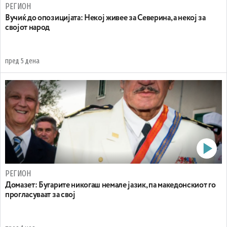
РЕГИОН
Вучиќ до опозицијата: Некој живее за Северина, а некој за
својот народ
пред 5 дена
РЕГИОН
Домазет: Бугарите никогаш немале јазик, па македонскиот го
прогласуваат за свој