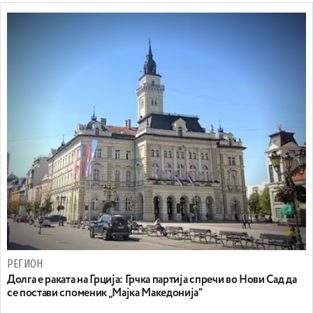
РЕГИОН
Долга е раката на Грција: Грчка партија спречи во Нови Сад да
се постави споменик „Мајка Македонија“