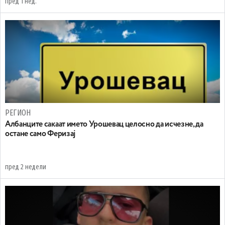
пред 1 нед.
РЕГИОН
Aлбанците сакаат името Урошевац целосно да исчезне, да
остане само Феризај
пред 2 недели