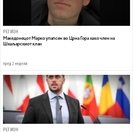
РЕГИОН
Maкедонецот Марко упапсен во Црна Гора како член на
Шкаљарскиот клан
пред 2 недели
РЕГИОН