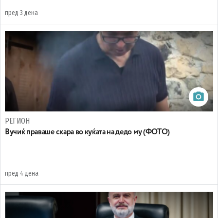
пред 3 дена
РЕГИОН
Вучиќ праваше скара во куќата на дедо му (ФОТО)
пред 4 дена