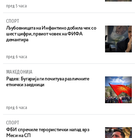
пред 5 часа
СПОРТ
Љубовницата на Инфантино добила чек со
шест цифри, првиот човек на ФИФА
демантира
пред 6 часа
МАКЕДОНИЈА
Радев: Бугарија ги почитува различните
етнички заедници
пред 6 часа
СПОРТ
ФБИ спречиле терористички напад врз
Меси на СП