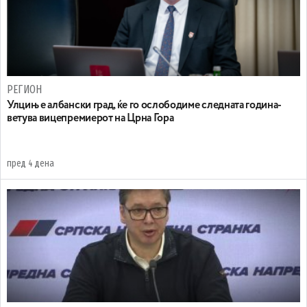
РЕГИОН
Улцињ е албански град, ќе го ослободиме следната година-
ветува вицепремиерот на Црна Гора
пред 4 дена