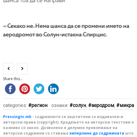
шанса тоа да се направи.
– Секако не. Нема шанса да се промени името на
аеродромот во Солун-истакна Спирцис.
Share this...
categories:
регион
ознаки:
солун
,
аеродром
,
микра
Pressingtv.mk
- содржините се заштитени со издавачки и
авторски права (copyright). Крадењето на авторски текстови е
казниво со закон. Дозволено е делумно превземање на
авторски содржини со ставање
хиперлинк до содржината
што