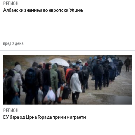
РЕГИОН
Aлбански знамиња во европски Улцињ
пред 2 дена
РЕГИОН
EУ бара од Црна Гора да прими мигранти