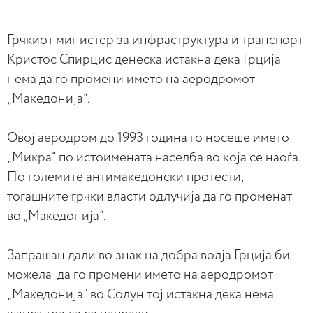
Грчкиот министер за инфраструктура и транспорт
Кристос Спирцис денеска истакна дека Грција
нема да го промени името на аеродромот
„Македонија“.
Овој аеродром до 1993 година го носеше името
„Микра“ по истоимената населба во која се наоѓа.
По големите антимакедонски протести,
тогашните грчки власти одлучија да го променат
во „Македонија“.
Запрашан дали во знак на добра волја Грција би
можела да го промени името на аеродромот
„Македонија” во Солун тој истакна дека нема