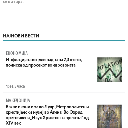
се цитира.
НАЈНОВИ ВЕСТИ
ЕКОНОМИЈА
Инфлацијата во јули падна на 2,3 отсто,
пониска од просекот во еврозоната
пред 5 часа
МАКЕДОНИЈА
Вакви икони има во Лувр, Метрополитен и
христијански музеј во Атина: Во Охрид
претставена „Исус Христос на престол“ од
XIV век