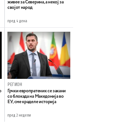
живее за Северина, а некој за
својот народ
пред 4 дена
РЕГИОН
о
Грчки европратеник се закани
со блокада на Македонија во
ЕУ, сме краделе историја
пред 2 недели