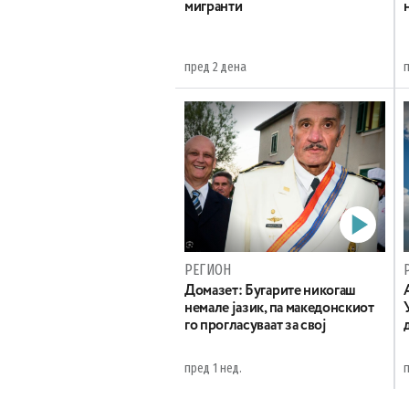
мигранти
пред 2 дена
РЕГИОН
Домазет: Бугарите никогаш
немале јазик, па македонскиот
го прогласуваат за свој
пред 1 нед.
п