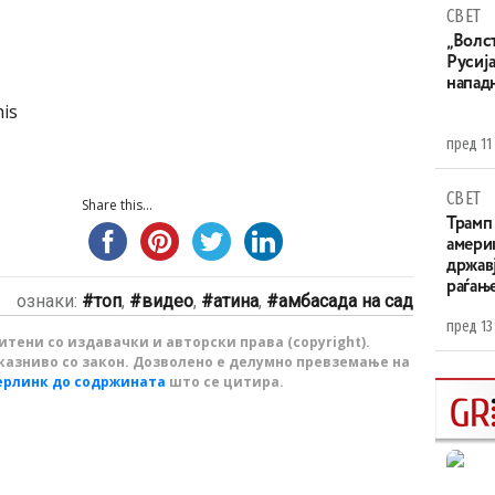
СВЕТ
„Волс
Русија
напад
his
пред 11
СВЕТ
Share this...
Трамп 
амери
државј
раѓањ
ознаки:
топ
,
видео
,
атина
,
амбасада на сад
пред 13
тени со издавачки и авторски права (copyright).
казниво со закон. Дозволено е делумно превземање на
ерлинк до содржината
што се цитира.