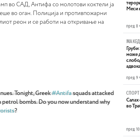
терор
мп во САД, Антифа со молотови коктели ја
Меси 
 беше во оган. Полиција и противпожарни
лиот реон и се работи на откривање на
пред 8 
МАКЕД
Груби 
може д
слобо
адвока
пред 9 
СПОРТ
inues. Tonight, Greek
#
Antifa
squads attacked
Салах 
h petrol bombs. Do you now understand why
во Тр
orists
?
пред 10