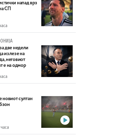
истички напад врз
на СП
часа
ОНИЈА
за две недели
а излезе на
да, неговиот
т е на одмор
часа
е новиот султан
абзон
 часа