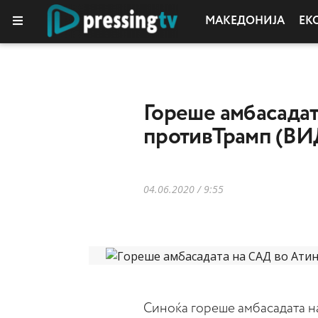
МАКЕДОНИЈА
ЕК
Гореше амбасадат
противТрамп (В
04.06.2020 / 9:55
Синоќа гореше амбасадата н