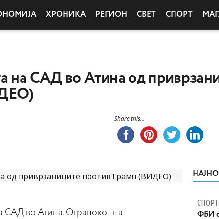
ОНОМИЈА
ХРОНИКА
РЕГИОН
СВЕТ
СПОРТ
МАГ
а на САД во Атина од приврзан
ИДЕО)
Share this...
НАЈНО
СПОРТ
а САД во Атина. Огранокот на
ФБИ с