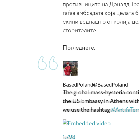
противниците на Доналд Тра
гаѓаа амбсадата која целата
екипи веднаш го опколија це
сторителите.
Погледнете.
BasedPoland
@BasedPoland
The global mass-hysteria cont
the US Embassy in Athens wit
we use the hashtag
#
AntifaTerr
1,798