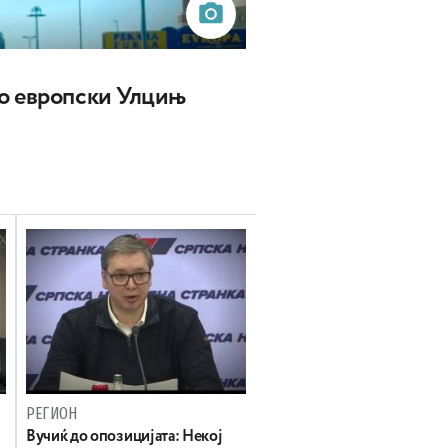
о европски Улцињ
РЕГИОН
Вучиќ до опозицијата: Некој