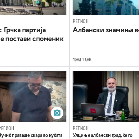
РЕГИОН
: Грчка партија
Aлбански знамиња в
се постави споменик
пред 1 ден
РЕГИОН
РЕГИОН
Вучиќ праваше скара во куќата
Улцињ е албански град, ќе го