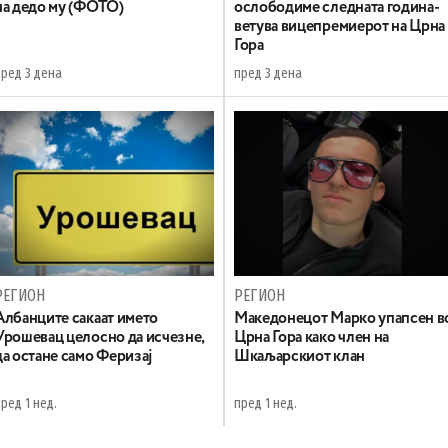
на дедо му (ФОТО)
ослободиме следната година-
ветува вицепремиерот на Црна
Гора
пред 3 дена
пред 3 дена
РЕГИОН
РЕГИОН
Aлбанците сакаат името
Maкедонецот Марко упапсен в
Урошевац целосно да исчезне,
Црна Гора како член на
да остане само Феризај
Шкаљарскиот клан
ред 1 нед.
пред 1 нед.