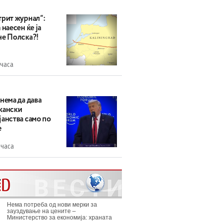
трит журнал“:
 наесен ќе ја
не Полска?!
 часа
нема да дава
кански
анства само по
е
 часа