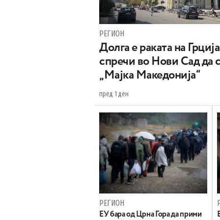
РЕГИОН
Долга е раката на Грција
спречи во Нови Сад да 
„Мајка Македонија“
пред 1 ден
РЕГИОН
EУ бара од Црна Гора да прими