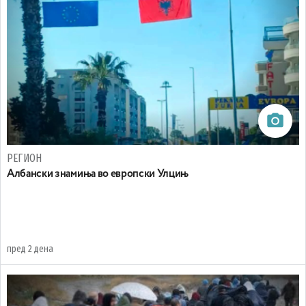
РЕГИОН
Aлбански знамиња во европски Улцињ
пред 2 дена