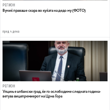
РЕГИОН
Вучиќ праваше скара во куќата на дедо му (ФОТО)
пред 4 дена
РЕГИОН
Улцињ е албански град, ќе го ослободиме следната година-
ветува вицепремиерот на Црна Гора