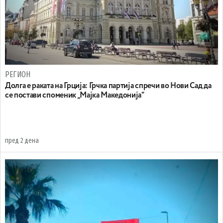
РЕГИОН
Долга е раката на Грција: Грчка партија спречи во Нови Сад да
се постави споменик „Мајка Македонија“
пред 2 дена