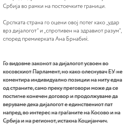
Србија во рамки на постоечките граници.
Срспката страна го оцени овој потег како „удар
врз дијалогот“ и „спротивен на здравиот разум“,
според премиерката Ана Брнабиќ.
Го видовме законот за дијалогот усвоен во
косовскиот Парламент, но како олеснувач ЕУ не
коментира индивидуално позиции на ниту една
од страните, само преку преговори може да се
постигне конечен договор и продолжуваме да
веруваме дека дијалогот е единствениот пат
напред, во интерес на граѓаните на Косово и на
Србија и на регионот, истакна Коцијанчич.