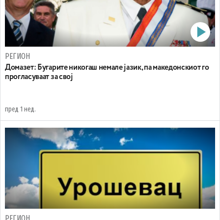
РЕГИОН
Домазет: Бугарите никогаш немале јазик, па македонскиот го
прогласуваат за свој
пред 1 нед.
РЕГИОН