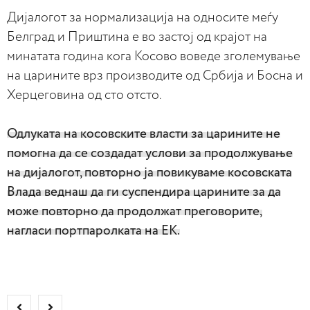
Дијалогот за нормализација на односите меѓу
Белград и Приштина е во застој од крајот на
минатата година кога Косово воведе зголемување
на царините врз производите од Србија и Босна и
Херцеговина од сто отсто.
Одлуката на косовските власти за царините не
помогна да се создадат услови за продолжување
на дијалогот, повторно ја повикуваме косовската
Влада веднаш да ги суспендира царините за да
може повторно да продолжат преговорите,
нагласи портпаролката на ЕК.