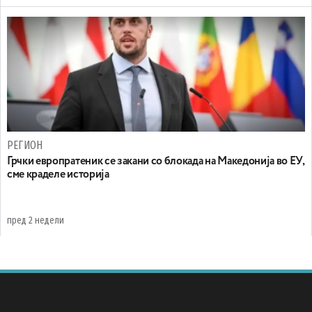
РЕГИОН
Грчки европратеник се закани со блокада на Македонија во ЕУ,
сме краделе историја
пред 2 недели