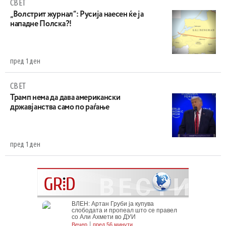
СВЕТ
„Волстрит журнал“: Русија наесен ќе ја
нападне Полска?!
пред 1 ден
СВЕТ
Трамп нема да дава американски
државјанства само по раѓање
пред 1 ден