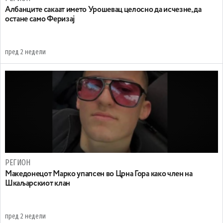
Aлбанците сакаат името Урошевац целосно да исчезне, да
остане само Феризај
пред 2 недели
РЕГИОН
Maкедонецот Марко упапсен во Црна Гора како член на
Шкаљарскиот клан
пред 2 недели