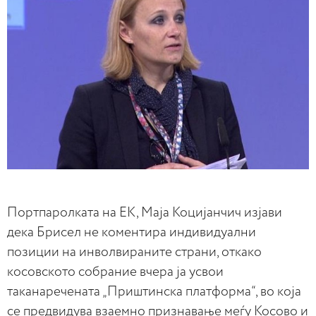
Портпаролката на ЕК, Маја Коцијанчич изјави
дека Брисел не коментира индивидуални
позиции на инволвираните страни, откако
косовското собрание вчера ја усвои
таканаречената „Приштинска платформа“, во која
се предвидува взаемно признавање меѓу Косово и