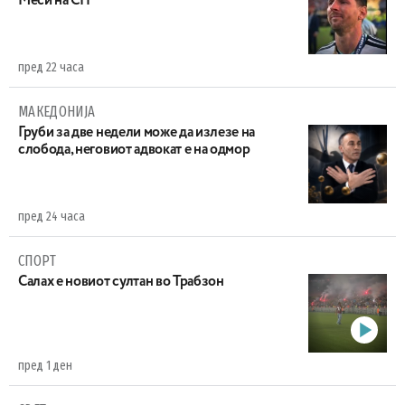
Меси на СП
пред 22 часа
МАКЕДОНИЈА
Груби за две недели може да излезе на
слобода, неговиот адвокат е на одмор
пред 24 часа
СПОРТ
Салах е новиот султан во Трабзон
пред 1 ден