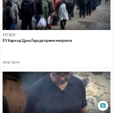
РЕГИОН
EУ бара од Црна Гора да прими мигранти
пред 3 дена