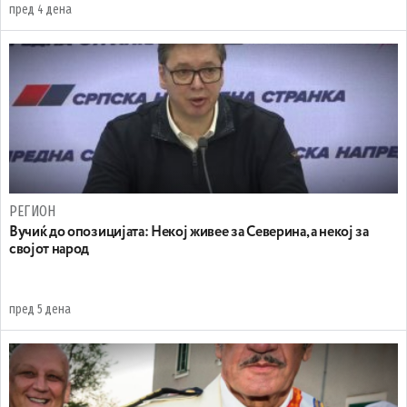
пред 4 дена
РЕГИОН
Вучиќ до опозицијата: Некој живее за Северина, а некој за
својот народ
пред 5 дена