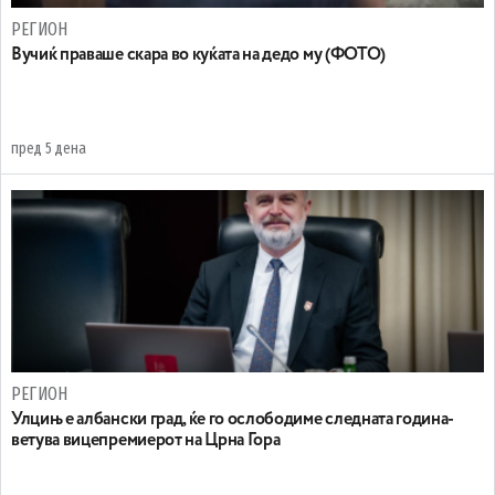
РЕГИОН
Вучиќ праваше скара во куќата на дедо му (ФОТО)
пред 5 дена
РЕГИОН
Улцињ е албански град, ќе го ослободиме следната година-
ветува вицепремиерот на Црна Гора