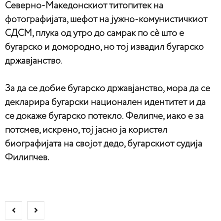
Северно-Македонскиот титопитек на
фотографијата, шефот на јужно-комунистичкиот
СДСМ, плука од утро до самрак по сè што е
бугарско и домородно, но тој извадил бугарско
државјанство.
За да се добие бугарско државјанство, мора да се
декларира бугарски национален идентитет и да
се докаже бугарско потекло. Фелипче, иако е за
потсмев, искрено, тој јасно ја користел
биографијата на својот дедо, бугарскиот судија
Филипчев.