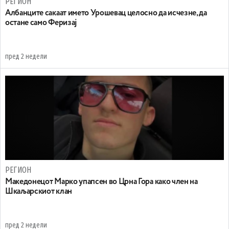
РЕГИОН
Aлбанците сакаат името Урошевац целосно да исчезне, да
остане само Феризај
пред 2 недели
РЕГИОН
Maкедонецот Марко упапсен во Црна Гора како член на
Шкаљарскиот клан
пред 2 недели