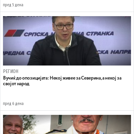
пред 5 дена
РЕГИОН
Вучиќ до опозицијата: Некој живее за Северина, а некој за
својот народ
пред 6 дена