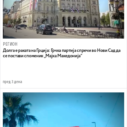
РЕГИОН
Долга е раката на Грција: Грчка партија спречи во Нови Сад да
се постави споменик „Мајка Македонија“
пред 3 дена