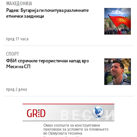
МАКЕДОНИЈА
Радев: Бугарија ги почитува различните
етнички заедници
пред 17 часа
СПОРТ
ФБИ спречиле терористички напад врз
Меси на СП
пред 2 дена