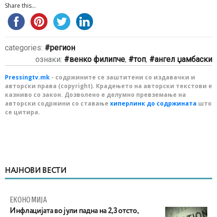
Share this...
categories:
регион
ознаки:
венко филипче
,
топ
,
ангел џамбаски
Pressingtv.mk
- содржините се заштитени со издавачки и
авторски права (copyright). Крадењето на авторски текстови е
казниво со закон. Дозволено е делумно превземање на
авторски содржини со ставање
хиперлинк до содржината
што
се цитира.
НАЈНОВИ ВЕСТИ
ЕКОНОМИЈА
Инфлацијата во јули падна на 2,3 отсто,