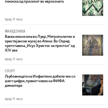
пониска од просекот во еврозоната
пред 17 часа
МАКЕДОНИЈА
Вакви икони има во Лувр, Метрополитен и
христијански музеј во Атина: Во Охрид
претставена „Исус Христос на престол“ од
XIV век
пред 17 часа
СПОРТ
Љубовницата на Инфантино добила чек со
шест цифри, првиот човек на ФИФА
демантира
пред 17 часа