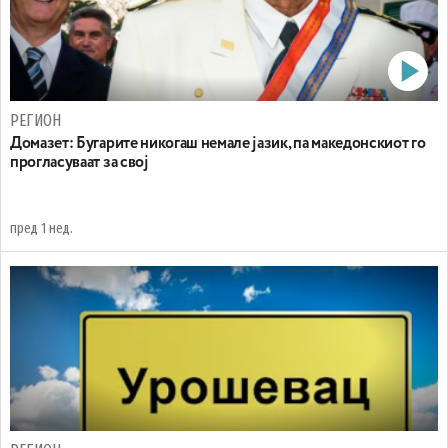
РЕГИОН
Домазет: Бугарите никогаш немале јазик, па македонскиот го
прогласуваат за свој
пред 1 нед.