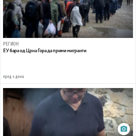
РЕГИОН
EУ бара од Црна Гора да прими мигранти
пред 4 дена