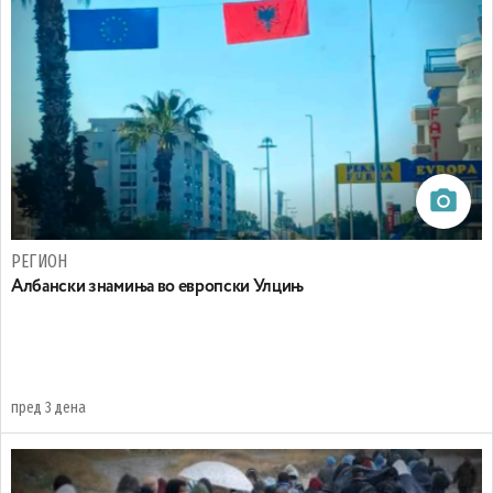
РЕГИОН
Aлбански знамиња во европски Улцињ
пред 3 дена