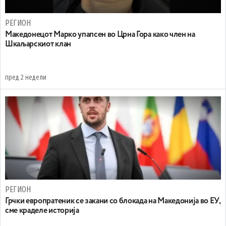
РЕГИОН
Maкедонецот Марко упапсен во Црна Гора како член на
Шкаљарскиот клан
пред 2 недели
РЕГИОН
Грчки европратеник се закани со блокада на Македонија во ЕУ,
сме краделе историја