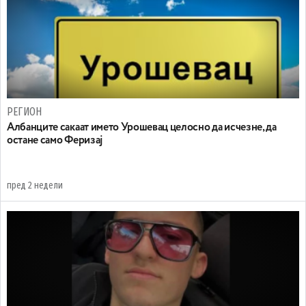
РЕГИОН
Aлбанците сакаат името Урошевац целосно да исчезне, да
остане само Феризај
пред 2 недели