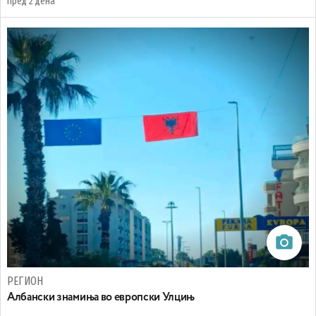
пред 2 дена
РЕГИОН
Aлбански знамиња во европски Улцињ