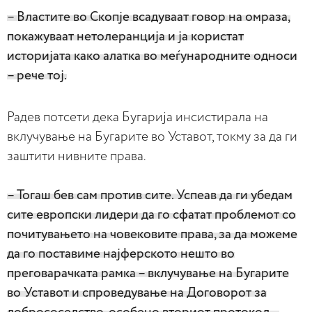
– Властите во Скопје всадуваат говор на омраза,
покажуваат нетолеранција и ја користат
историјата како алатка во меѓународните односи
– рече тој.
Радев потсети дека Бугарија инсистирала на
вклучување на Бугарите во Уставот, токму за да ги
заштити нивните права.
– Тогаш бев сам против сите. Успеав да ги убедам
сите европски лидери да го сфатат проблемот со
почитувањето на човековите права, за да можеме
да го поставиме најферското нешто во
преговарачката рамка – вклучување на Бугарите
во Уставот и спроведување на Договорот за