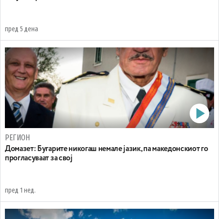
пред 5 дена
РЕГИОН
Домазет: Бугарите никогаш немале јазик, па македонскиот го
прогласуваат за свој
пред 1 нед.