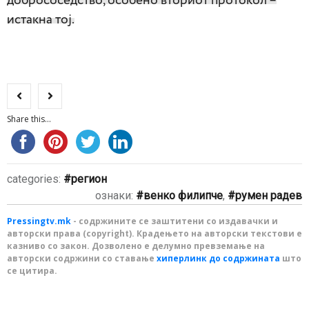
добрососедство, особено вториот протокол –
истакна тој.
Share this...
categories:
регион
ознаки:
венко филипче
,
румен радев
Pressingtv.mk
- содржините се заштитени со издавачки и
авторски права (copyright). Крадењето на авторски текстови е
казниво со закон. Дозволено е делумно превземање на
авторски содржини со ставање
хиперлинк до содржината
што
се цитира.