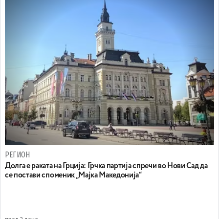
РЕГИОН
Долга е раката на Грција: Грчка партија спречи во Нови Сад да
се постави споменик „Мајка Македонија“