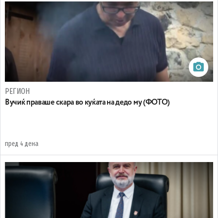
РЕГИОН
Вучиќ праваше скара во куќата на дедо му (ФОТО)
пред 4 дена