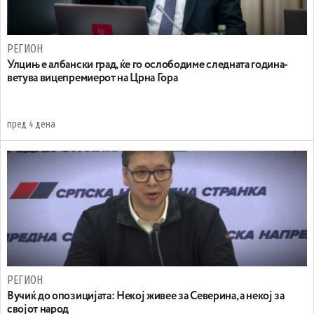
РЕГИОН
Улцињ е албански град, ќе го ослободиме следната година-
ветува вицепремиерот на Црна Гора
пред 4 дена
РЕГИОН
Вучиќ до опозицијата: Некој живее за Северина, а некој за
својот народ