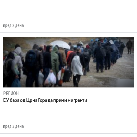
пред 2 дена
РЕГИОН
EУ бара од Црна Гора да прими мигранти
пред 3 дена