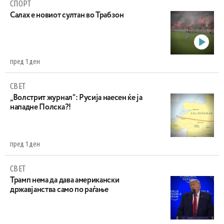
СПОРТ
Салах е новиот султан во Трабзон
пред 1 ден
СВЕТ
„Волстрит журнал“: Русија наесен ќе ја
нападне Полска?!
пред 1 ден
СВЕТ
Трамп нема да дава американски
државјанства само по раѓање