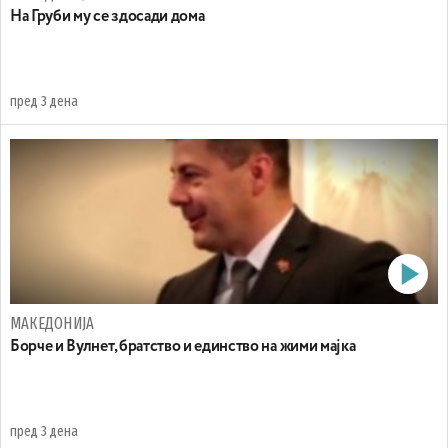
На Груби му се здосади дома
пред 3 дена
МАКЕДОНИЈА
Борче и Вулнет, братство и единство на жими мајка
пред 3 дена