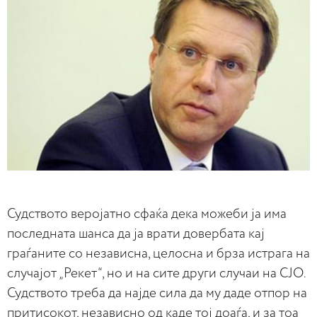
Судството веројатно сфаќа дека можеби ја има
последната шанса да ја врати довербата кај
граѓаните со независна, целосна и брза истрага на
случајот „Рекет“, но и на сите други случаи на СЈО.
Судството треба да најде сила да му даде отпор на
притисокот, независно од каде тој доаѓа, и за тоа