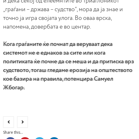
и дека секој од елеемнтите во триаглоникот
„граѓани – држава – судство“, мора да ја знае и
точно ја игра својата улога. Во оваа врска,
напомена, довербата е во центар.
Кога граѓаните ќе почнат да веруваат дека
системот не е еднаков за сите или кога
политиката ќе почне да се меша и да притиска врз
судството, тогаш гледаме ерозија на општеството
кое базира на правила, потенцира Самуел
Жбогар.
Share this...