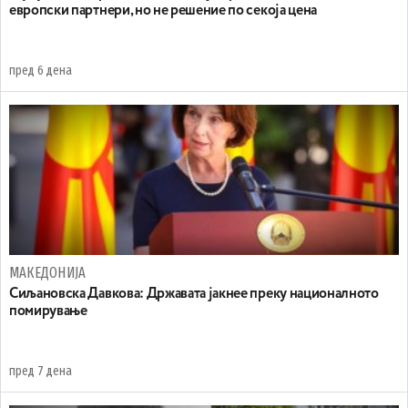
европски партнери, но не решение по секоја цена
пред 6 дена
МАКЕДОНИЈА
Сиљановска Давкова: Државата јакнее преку националното
помирување
пред 7 дена