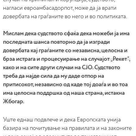
нагласи евроамбасадорпот, може да ја врати
довербата на граѓаните во него и во политиката.
Мислам дека судството сфаќа дека можеби ја има
последната шанса повторно да ја изгради
довербата кај граѓаните со независна, целосна и
брза истрага и процесуирање на случајот „Рекет“,
како и на сите други случаи на СЈО. Судството
треба да најде сила да му даде отпор на
притисокот, независно од каде тој доаѓа и во тоа
има целосна поддршка од наша страна, истакна
Жбогар.
Уште еднаш подвлече и дека Европската унија
базира на почитување на правилата и на законите