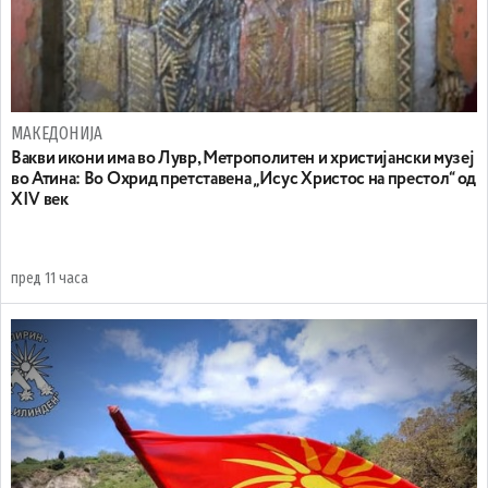
МАКЕДОНИЈА
Вакви икони има во Лувр, Метрополитен и христијански музеј
во Атина: Во Охрид претставена „Исус Христос на престол“ од
XIV век
пред 11 часа