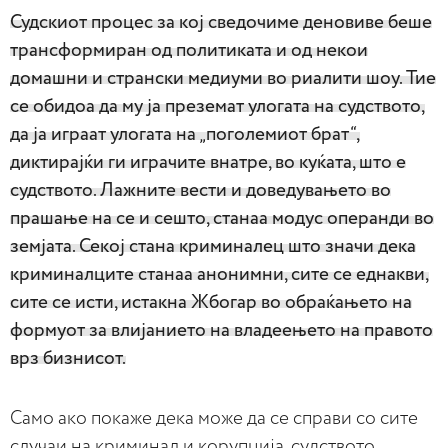
Судскиот процес за кој сведочиме деновиве беше
трансформиран од политиката и од некои
домашни и странски медиуми во риалити шоу. Тие
се обидоа да му ја преземат улогата на судството,
да ја играат улогата на „поголемиот брат“,
диктирајќи ги играчите внатре, во куќата, што е
судството. Лажните вести и доведувањето во
прашање на се и сешто, станаа модус операнди во
земјата. Секој стана криминалец што значи дека
криминалците станаа анонимни, сите се еднакви,
сите се исти, истакна Жбогар во обраќањето на
формуот за влијанието на владеењето на правото
врз бизнисот.
Само ако покаже дека може да се справи со сите
случаи на криминал и корупција, судството,