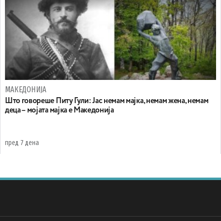
МАКЕДОНИЈА
Што говореше Питу Гули: Јас немам мајка, немам жена, немам
деца – мојата мајка е Македонија
пред 7 дена