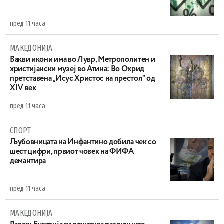
пред 11 часа
МАКЕДОНИЈА
Вакви икони има во Лувр, Метрополитен и
христијански музеј во Атина: Во Охрид
претставена „Исус Христос на престол“ од
XIV век
пред 11 часа
СПОРТ
Љубовницата на Инфантино добила чек со
шест цифри, првиот човек на ФИФА
демантира
пред 11 часа
МАКЕДОНИЈА