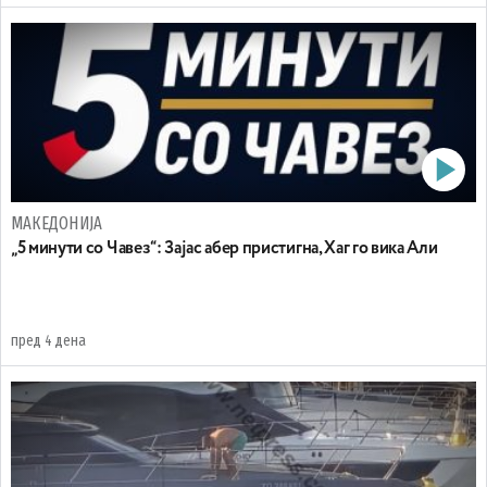
МАКЕДОНИЈА
„5 минути со Чавез“: Зајас абер пристигна, Хаг го вика Али
пред 4 дена