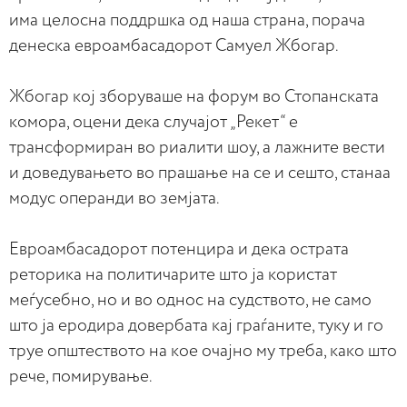
има целосна поддршка од наша страна, порача
денеска евроамбасадорот Самуел Жбогар.
Жбогар кој зборуваше на форум во Стопанската
комора, оцени дека случајот „Рекет“ е
трансформиран во риалити шоу, а лажните вести
и доведувањето во прашање на се и сешто, станаа
модус операнди во земјата.
Евроамбасадорот потенцира и дека острата
реторика на политичарите што ја користат
меѓусебно, но и во однос на судството, не само
што ја еродира довербата кај граѓаните, туку и го
труе општеството на кое очајно му треба, како што
рече, помирување.