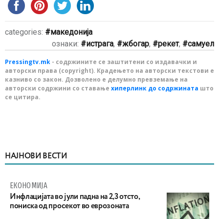
categories:
македонија
ознаки:
истрага
,
жбогар
,
рекет
,
самуел
Pressingtv.mk
- содржините се заштитени со издавачки и
авторски права (copyright). Крадењето на авторски текстови е
казниво со закон. Дозволено е делумно превземање на
авторски содржини со ставање
хиперлинк до содржината
што
се цитира.
НАЈНОВИ ВЕСТИ
ЕКОНОМИЈА
Инфлацијата во јули падна на 2,3 отсто,
пониска од просекот во еврозоната