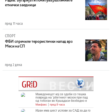
Радев: Бугарија ги почитува различните
етнички заедници
пред 11 часа
СПОРТ
ФБИ спречиле терористички напад врз
Меси на СП
пред 2 дена