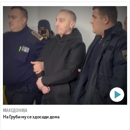
МАКЕДОНИЈА
На Груби му се здосади дома