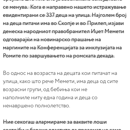
се менува. Кога е направено нашето истражување
евидентирани се 337 деца на улица. Најголем број
на деца питачи има во Скопје и во Прилеп, изјави
денеска народниот правобранител Иџет Мемети
одговарајќи на новинарско прашање на
маргините на Конференцијата за инклузијата на
Ромите по завршувањето на ромската декада.
Во однос на возраста на децата кои питачат на
улица, како што рече Мемети, има деца од сите
возрасни групи, од бебиња кои не
наполниле ниту една година и деца со
ненавршено полнолетство.
Ние секогаш алармираме за ваквите лоши