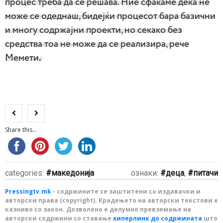
процес треба да се решава. Ние сфаќаме дека не
може се одеднаш, бидејќи процесот бара базични
и многу содржајни проекти, но секако без
средства тоа не може да се реализира, рече
Мемети
.
Share this...
categories:
македонија
ознаки:
деца
,
питачи
Pressingtv.mk
- содржините се заштитени со издавачки и
авторски права (copyright). Крадењето на авторски текстови е
казниво со закон. Дозволено е делумно превземање на
авторски содржини со ставање
хиперлинк до содржината
што