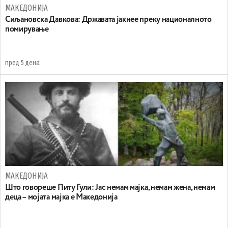
МАКЕДОНИЈА
Сиљановска Давкова: Државата јакнее преку националното
помирување
пред 5 дена
МАКЕДОНИЈА
Што говореше Питу Гули: Јас немам мајка, немам жена, немам
деца – мојата мајка е Македонија