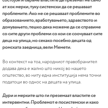
состојби и бараме властите да преземат не само
ат хок мерки, туку системски да се решаваат
проблемите. Ако не се решаваат проблемите во
образованието, вработувањето, здравството и
домувањето, тешко дека можеме да се справиме
со сите други проблеми со кои се соочуваат сите
деца на улица, но секако посебно децата од
ромската заедница, вели Мемети.
Во контекст на тоа, народниот правобранител
додава дека е жално што никој во нашето
општество, во ниту една институција нема точни
податоци во однос на децата на улица.
Дури и мерките што ги преземаат властите се
интервентни. Проблемот е посистемски и како