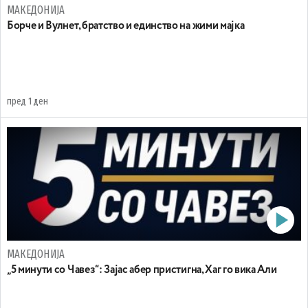
МАКЕДОНИЈА
Борче и Вулнет, братство и единство на жими мајка
пред 1 ден
МАКЕДОНИЈА
„5 минути со Чавез“: Зајас абер пристигна, Хаг го вика Али