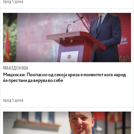
пред 5 дена
МАКЕДОНИЈА
Мицкоски: Поопасно од секоја криза е моментот кога народ
ќе престане да верува во себе
пред 5 дена