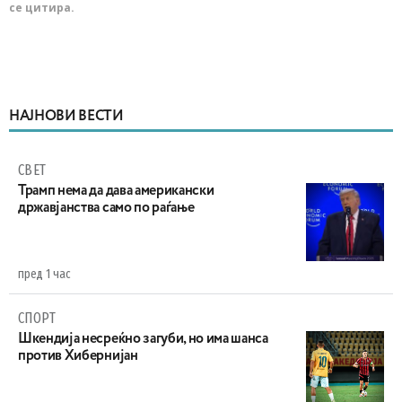
се цитира.
НАЈНОВИ ВЕСТИ
СВЕТ
Трамп нема да дава американски
државјанства само по раѓање
пред 1 час
СПОРТ
Шкендија несреќно загуби, но има шанса
против Хибернијан