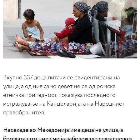
Вкупно 337 деца питачи се евидентирани на
улица, а од нив само девет не се од ромска
етничка припадност, покажува последното
истражување на Канцеларијата на Народниот
правобранител.
Насекаде во Македонија има деца на улица, а
бројката што ние сме ја забележале секојдневно