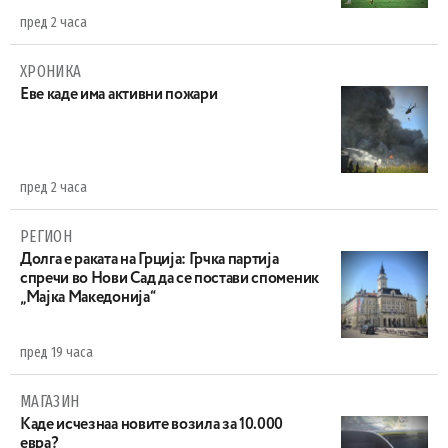
пред 2 часа
ХРОНИКА
Eве каде има активни пожари
пред 2 часа
РЕГИОН
Долга е раката на Грција: Грчка партија
спречи во Нови Сад да се постави споменик
„Мајка Македонија“
пред 19 часа
МАГАЗИН
Каде исчезнаа новите возила за 10.000
евра?