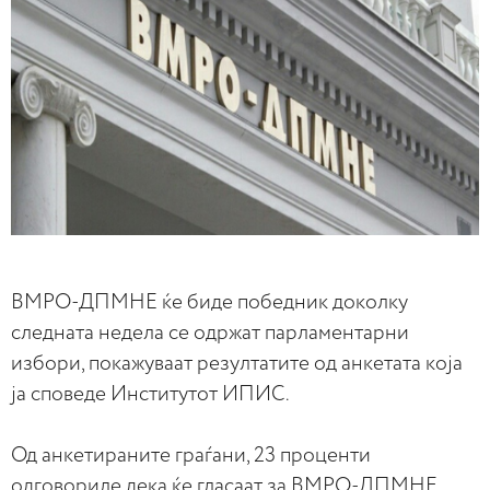
ВМРО-ДПМНЕ ќе биде победник доколку
следната недела се одржат парламентарни
избори, покажуваат резултатите од анкетата која
ја споведе Институтот ИПИС.
Од анкетираните граѓани, 23 проценти
одговориле дека ќе гласаат за ВМРО-ДПМНЕ,