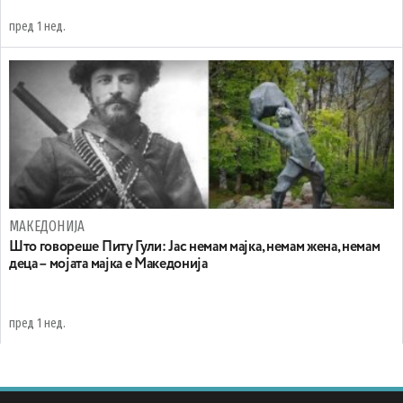
пред 1 нед.
МАКЕДОНИЈА
Што говореше Питу Гули: Јас немам мајка, немам жена, немам
деца – мојата мајка е Македонија
пред 1 нед.