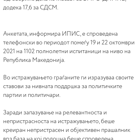
додека 17,6 за СДСМ.
Анкетата, информира ИПИС, е спроведена
телефонски во периодот помеѓу 19 и 22 октомври
2021 на 1102 полнолетни испитаници на ниво на
Република Македонија.
Во истражувањето граѓаните ги изразуваа своите
ставови за нивната поддршка за политичките
партии и политичари.
Заради запазување на релевантноста и
непристрасноста на истражувањето, беше
креиран непристрасен и објективен прашалник
врз база на кој подоцна беше спроведена