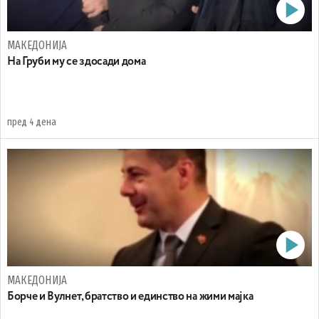
МАКЕДОНИЈА
На Груби му се здосади дома
пред 4 дена
МАКЕДОНИЈА
Борче и Вулнет, братство и единство на жими мајка