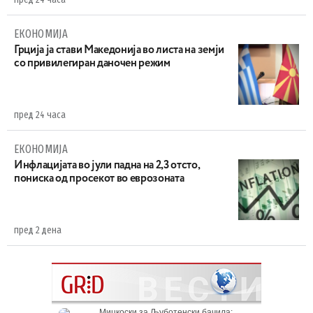
ЕКОНОМИЈА
Грција ја стави Македонија во листа на земји
со привилегиран даночен режим
пред 24 часа
ЕКОНОМИЈА
Инфлацијата во јули падна на 2,3 отсто,
пониска од просекот во еврозоната
пред 2 дена