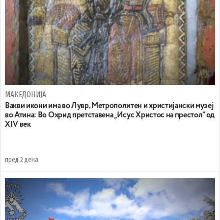
МАКЕДОНИЈА
Вакви икони има во Лувр, Метрополитен и христијански музеј
во Атина: Во Охрид претставена „Исус Христос на престол“ од
XIV век
пред 2 дена