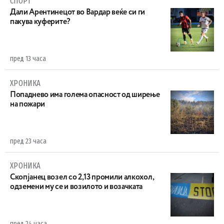
СПОРТ
Дали Арентинецот во Вардар веќе си ги
пакува куферите?
пред 13 часа
ХРОНИКА
Попаднево има голема опасност од ширење
на пожари
пред 23 часа
ХРОНИКА
Скопјанец возел со 2,13 промили алкохол,
одземени му се и возилото и возачката
пред 24 часа