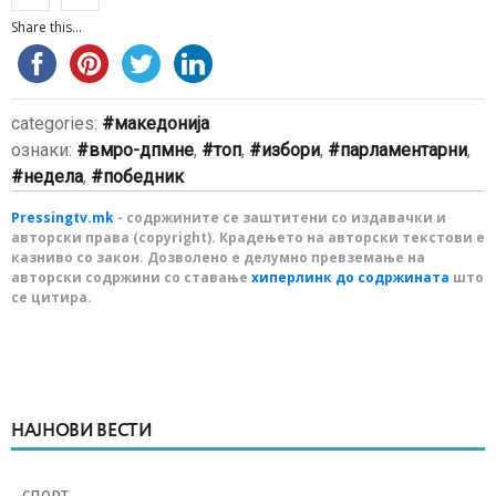
Share this...
categories:
македонија
ознаки:
вмро-дпмне
,
топ
,
избори
,
парламентарни
,
недела
,
победник
Pressingtv.mk
- содржините се заштитени со издавачки и
авторски права (copyright). Крадењето на авторски текстови е
казниво со закон. Дозволено е делумно превземање на
авторски содржини со ставање
хиперлинк до содржината
што
се цитира.
НАЈНОВИ ВЕСТИ