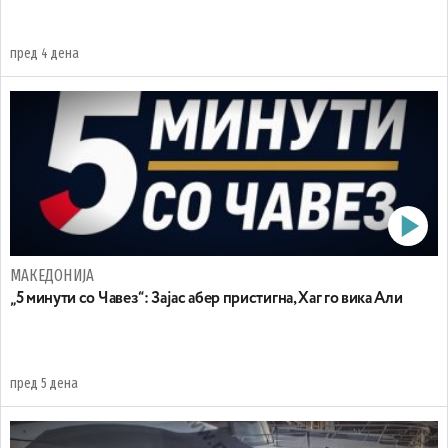
пред 4 дена
МАКЕДОНИЈА
„5 минути со Чавез“: Зајас абер пристигна, Хаг го вика Али
пред 5 дена