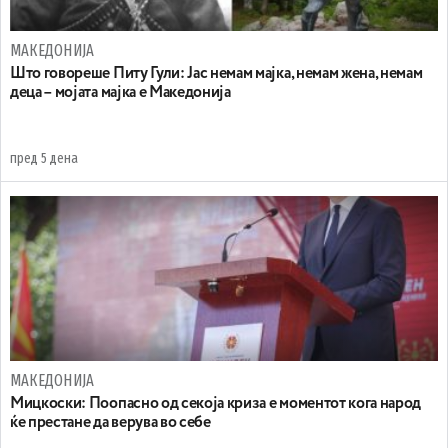
МАКЕДОНИЈА
Што говореше Питу Гули: Јас немам мајка, немам жена, немам
деца – мојата мајка е Македонија
пред 5 дена
МАКЕДОНИЈА
Мицкоски: Поопасно од секоја криза е моментот кога народ
ќе престане да верува во себе