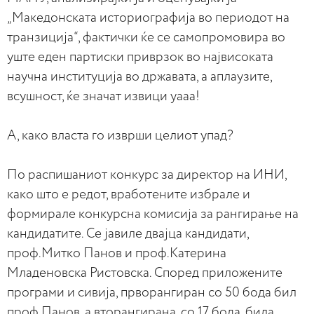
„Македонската историографија во периодот на
транзиција“, фактички ќе се самопромовира во
уште еден партиски приврзок во највисоката
научна институција во државата, а аплаузите,
всушност, ќе значат извици уааа!
А, како власта го изврши целиот упад?
По распишаниот конкурс за директор на ИНИ,
како што е редот, вработените избрале и
формирале конкурсна комисија за рангирање на
кандидатите. Се јавиле двајца кандидати,
проф.Митко Панов и проф.Катерина
Младеновска Ристовска. Според приложените
програми и сивија, прворангиран со 50 бода бил
проф.Панов, а вторангирана, со 17 бода, била