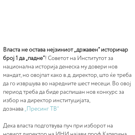
Власта не остава нејзиниот „државен“ историчар
број 1 да „падне“
! Советот на Институтот за
национална историја денеска му довери нов
мандат, но овојпат како в.д. директор, што ќе треба
да го извршува во наредните шест месеци. Во овој
период треба да биде распишан нов конкурс за
избор на директор институцијата,
дознава
„Пресинг ТВ“
Дека власта подготвува пуч при изборот на
новиот директор на ИНИ најави проф.Катерина