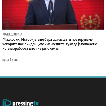
МАКЕДОНИЈА
Мицкоски: Историјата не бара од нас да ги повторуваме
чекорите на илинденците и асномците, туку да ја покажеме
истата храброст што тие ја покажаа
пред 5 дена