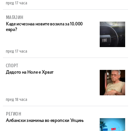
пред 17 часа
МАГАЗИН
Каде исчезнаа новите возила за 10.000
евра?
пред 17 часа
СПОРТ
Дедото на Ноле е Хрват
пред 18 часа
РЕГИОН
Aлбански знамиња во европски Улцињ