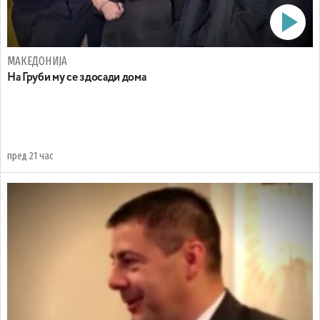
МАКЕДОНИЈА
На Груби му се здосади дома
пред 21 час