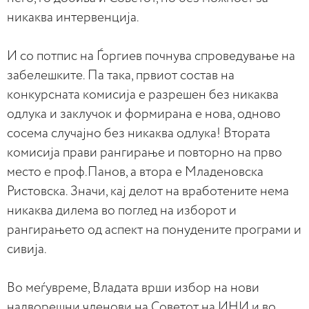
никаква интервенција.
И со потпис на Ѓоргиев почнува спроведување на
забелешките. Па така, првиот состав на
конкурсната комисија е разрешен без никаква
одлука и заклучок и формирана е нова, одново
сосема случајно без никаква одлука! Втората
комисија прави рангирање и повторно на прво
место е проф.Панов, а втора е Младеновска
Ристовска. Значи, кај делот на вработените нема
никаква дилема во поглед на изборот и
рангирањето од аспект на понудените програми и
сивија.
Во меѓувреме, Владата врши избор на нови
надворешни членови на Советот на ИНИ и во