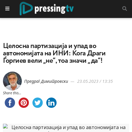
Целосна партизација и упад во
автономијата на ИНИ: Кога Драги
Ѓоргиев вели „не“, тоа значи „да“!
Предраг Димитровски
23.05.2023 / 13:35
Share this...