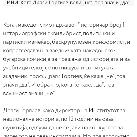
Кога „македонскиот државен“ историчар број 1,
историографски еквилибрист, политички и
партиски измеќар, бескрупулозен конформист, и
копретседавач на заедничката македонско-
бугарска комисија за прашања од историјата и за
учебниците, кој се потпишува и со титулата
акадамик, проф.Драги Ѓоргиев, ќе каже „не“, тоа
значи „да“. И обратно, кога ќе каже „да“, тоа
всушност значи „не“.
Драги Ѓоргиев, како директор на Институтот за
национална историја, по 12 години на оваа
функција, одлучи да не се јави на конкурсот за
директор на оваа институција. Но, тоа апсолутно