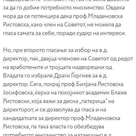
за да го добие потребното мнозинство. Овдека
мора да се потенцира дека проф.Младеновска
Ристовска, како член на Советот, не можела да
гласа самата за себе, поради судир на интереси.
Но, при второто гласање за избор на в.д.
директор, пак, двајца членови на Советот од редот
на вработените и тројцата надворешни од
Владата го избрале Драги Ѓоргиев за в.д.
директор. Сега, покрај проф.Билјана Ристовска
Јосифовска, ќерка на покојниот академик Блаже
Ристовски, која важи за десна „патерица“ на
директорот, и се дозволува да гласа и на
кандидатката за директор проф.Младеновска
Ристовска, па така власта го обезбедува
потребното мнозинство за натамошно в.д.