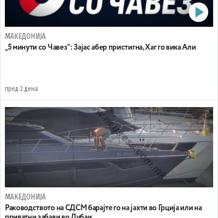
МАКЕДОНИЈА
„5 минути со Чавез“: Зајас абер пристигна, Хаг го вика Али
пред 2 дена
МАКЕДОНИЈА
Раководството на СДСМ барајте го на јахти во Грција или на
приватни забави во Дубаи