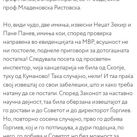
проф.Младеновска Ристовска.
Но, види чудо, две имиња, извесни Неџат Зекир и
Пане Панев, имиња кои, според проверка
направена во евиденцијата на МВР, всушност не
ни постоеле, поднеле приговори за дотогашната
постапка! Следувала посета од просветен
инспектор, чија канцеларија не била од Скопје,
туку од Куманово! Така случајно, нели! И таа праќа
свој извештај со свои забелешки, што и како треба
натаму да се постапи. Според Законот за наставно
научна дејност, таа била обврзана извештајот да
го достави и до Советот и до директорот Ѓоргиев.
Но, повторно сосема случајно, прво го добива
Ѓоргиев, кој и го потпишува, а дури подоцна, по
него, го добива и Советот, но без можност за