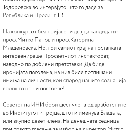
Тодоровска во интервјуто, што го даде за
Република и Пресинг ТВ.
На конкурсот беа пријавени двајца кандидати-
проф.Митко Панов и проф.Катерина
Младеновска. Но, при самиот крај на постапката
интервенираше Просветниот инспекторат,
наводно по добиени претставки. Да биде
иронијата поголема, на нив биле потпишани
имиња на личности, кои според нашите сознанија
воопшто не ни постоеле!
Советот на ИНИ брои шест члена од вработените
во Институтот и тројца, што ги именува Владата,
или вкупно девет члена. На денешната седница
при првото гласање за избор на директор Митко