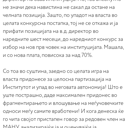
не значи дека навистина не сакал да остане на
челната позиција. Зашто, по упадот на власта во
целата конкурсна постапка, тој не се откажа и ја
прифати позицијата на в.д. директор во
наредните шест месеци, до наредниот конкурс за
избор на нов прв човек на институцијата. Машала,
и со нова плата, повисока за над 70%.
Со тоа во суштина, заедно со целата игра на
власта придонесе за целосна партизација на
Институтот и упад во неговата автономија! Што е
уште пострашно, даде максимален придонес во
фрагментирањето и влошување на меѓучовечките
односи меѓу самите вработени! И кога денеска ќе
го чита својот пристапен говор за редовен член на
МАНУ, анализирајќи ја и оценувајќи ја