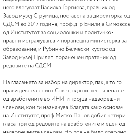
него влегуваат Василка Ѓоргиева, правник од
Завод музеј Струмица, поставена за директорка од
СДСМ во 2017 година, проф.д-р Емилија Симовска
од Институтот за социолошки и политичко-
правни истражувања и поранешна министерка за
образование, и Рубинчо Белчески, кустос од
Завод музеј Прилеп, поранешен пратеник од
редовите на СДСМ.
На гласањето за избор на директор, пак, што го
прави деветчлениот Совет, од кои шест члена се
од вработените во ИНИ, и тројца надворешни
членови, кои ги назначува Владата како основач
на Институтот, проф.Митко Панов добил четири
гласа-три од редовите на вработените и еден од
надворешните членови. Но, тоа не било доволно