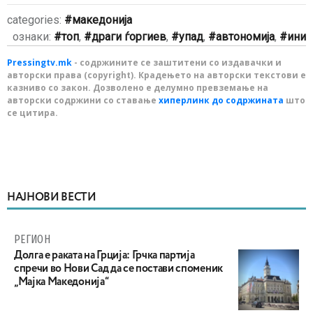
categories:
македонија
ознаки:
топ
,
драги ѓоргиев
,
упад
,
автономија
,
ини
Pressingtv.mk
- содржините се заштитени со издавачки и
авторски права (copyright). Крадењето на авторски текстови е
казниво со закон. Дозволено е делумно превземање на
авторски содржини со ставање
хиперлинк до содржината
што
се цитира.
НАЈНОВИ ВЕСТИ
РЕГИОН
Долга е раката на Грција: Грчка партија
спречи во Нови Сад да се постави споменик
„Мајка Македонија“