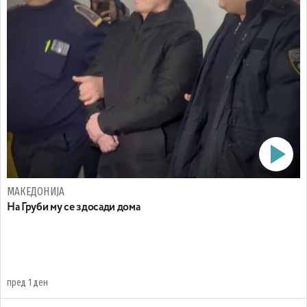
МАКЕДОНИЈА
На Груби му се здосади дома
пред 1 ден