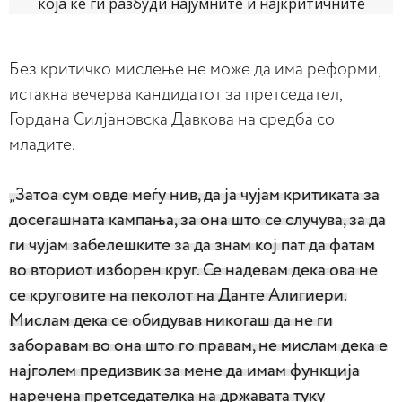
Без критичко мислење не може да има реформи,
истакна вечерва кандидатот за претседател,
Гордана Силјановска Давкова на средба со
младите.
„Затоа сум овде меѓу нив, да ја чујам критиката за
досегашната кампања, за она што се случува, за да
ги чујам забелешките за да знам кој пат да фатам
во вториот изборен круг. Се надевам дека ова не
се круговите на пеколот на Данте Алигиери.
Мислам дека се обидував никогаш да не ги
заборавам во она што го правам, не мислам дека е
најголем предизвик за мене да имам функција
наречена претседателка на државата туку