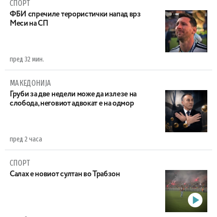
СПОРТ
ФБИ спречиле терористички напад врз
Меси на СП
пред 32 мин.
МАКЕДОНИЈА
Груби за две недели може да излезе на
слобода, неговиот адвокат е на одмор
пред 2 часа
СПОРТ
Салах е новиот султан во Трабзон