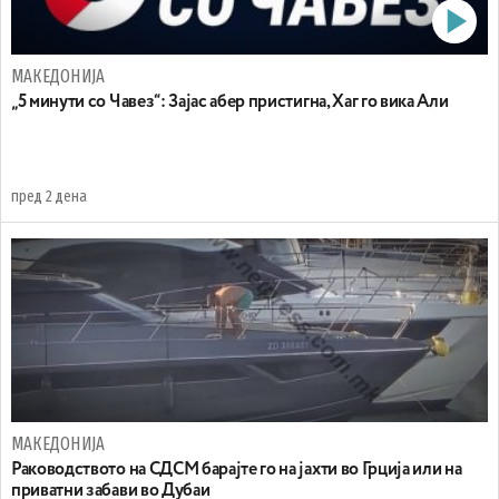
МАКЕДОНИЈА
„5 минути со Чавез“: Зајас абер пристигна, Хаг го вика Али
пред 2 дена
МАКЕДОНИЈА
Раководството на СДСМ барајте го на јахти во Грција или на
приватни забави во Дубаи