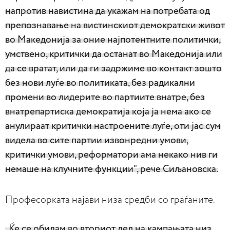
напротив навистина да укажам на потребата од
препознавање на вистинскиот демократски живот
во Македонија за оние најпотентните политички,
умствено, критички да останат во Македонија или
да се вратат, или да ги задржиме во контакт зошто
без нови луѓе во политиката, без радикални
промени во лидерите во партиите внатре, без
внатрепартиска демократија која ја нема ако се
анулираат критички настроените луѓе, оти јас сум
видела во сите партии извонредни умови,
критички умови, реформатори ама некако нив ги
немаше на клучните функции“, рече Сиљановска.
Професорката најави низа средби со граѓаните.
„Ќе се обидам во вториот дел на кампањата низ