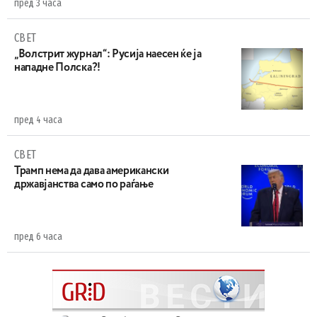
пред 3 часа
СВЕТ
„Волстрит журнал“: Русија наесен ќе ја
нападне Полска?!
пред 4 часа
СВЕТ
Трамп нема да дава американски
државјанства само по раѓање
пред 6 часа