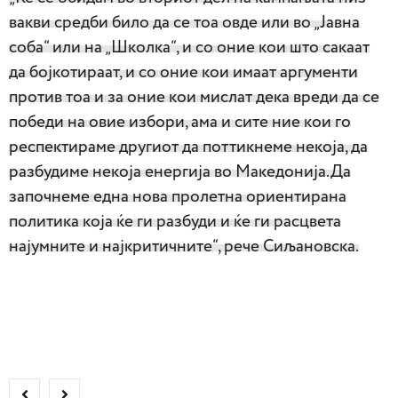
вакви средби било да се тоа овде или во „Јавна
соба“ или на „Школка“, и со оние кои што сакаат
да бојкотираат, и со оние кои имаат аргументи
против тоа и за оние кои мислат дека вреди да се
победи на овие избори, ама и сите ние кои го
респектираме другиот да поттикнеме некоја, да
разбудиме некоја енергија во Македонија.Да
започнеме една нова пролетна ориентирана
политика која ќе ги разбуди и ќе ги расцвета
најумните и најкритичните“, рече Сиљановска.