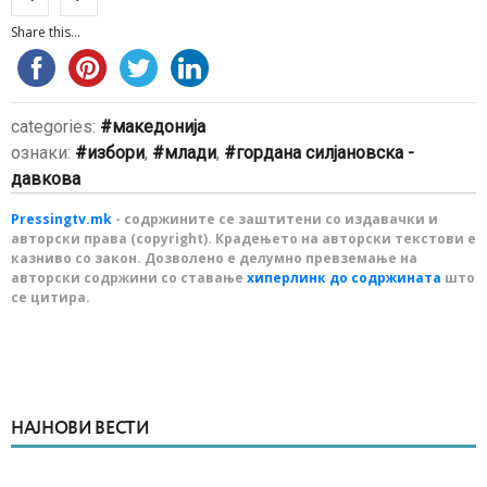
Share this...
categories:
македонија
ознаки:
избори
,
млади
,
гордана силјановска -
давкова
Pressingtv.mk
- содржините се заштитени со издавачки и
авторски права (copyright). Крадењето на авторски текстови е
казниво со закон. Дозволено е делумно превземање на
авторски содржини со ставање
хиперлинк до содржината
што
се цитира.
НАЈНОВИ ВЕСТИ