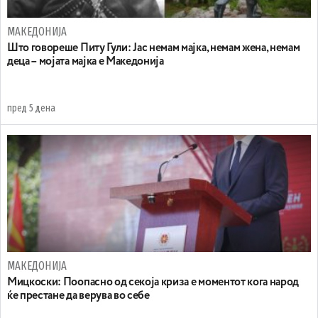
МАКЕДОНИЈА
Што говореше Питу Гули: Јас немам мајка, немам жена, немам
деца – мојата мајка е Македонија
пред 5 дена
МАКЕДОНИЈА
Мицкоски: Поопасно од секоја криза е моментот кога народ
ќе престане да верува во себе