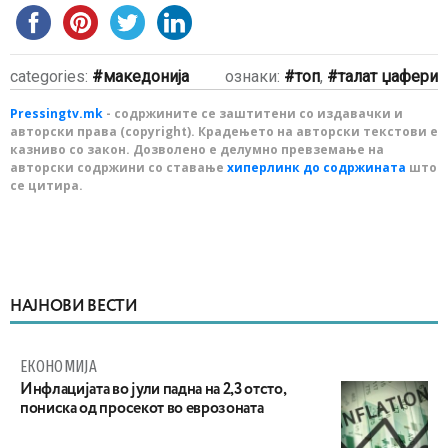
categories:
македонија
ознаки:
топ
,
талат џафери
Pressingtv.mk
- содржините се заштитени со издавачки и
авторски права (copyright). Крадењето на авторски текстови е
казниво со закон. Дозволено е делумно превземање на
авторски содржини со ставање
хиперлинк до содржината
што
се цитира.
НАЈНОВИ ВЕСТИ
ЕКОНОМИЈА
Инфлацијата во јули падна на 2,3 отсто,
пониска од просекот во еврозоната