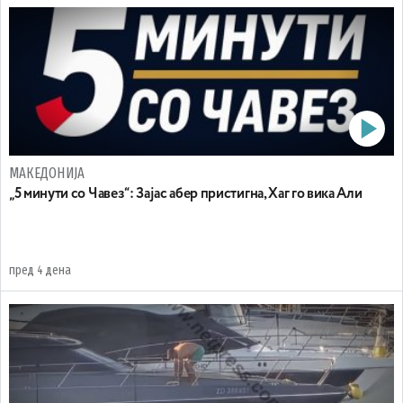
МАКЕДОНИЈА
„5 минути со Чавез“: Зајас абер пристигна, Хаг го вика Али
пред 4 дена