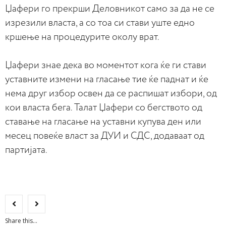
Џафери го прекрши Деловникот само за да не се
изрезили власта, а со тоа си стави уште едно
кршење на процедурите околу врат.
Џафери знае дека во моментот кога ќе ги стави
уставните измени на гласање тие ќе паднат и ќе
нема друг избор освен да се распишат избори, од
кои власта бега. Талат Џафери со бегството од
ставање на гласање на уставни купува ден или
месец повеќе власт за ДУИ и СДС, додаваат од
партијата.
Share this...