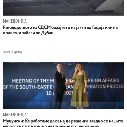
МАКЕДОНИЈА
Раководството на СДСМ барајте го на јахти во Грција или на
приватни забави во Дубаи
пред 5 дена
МАКЕДОНИЈА
Муцунски: Ќе работиме да се најде решение заедно со нашите
европски партнери, но не решение по секоја цена