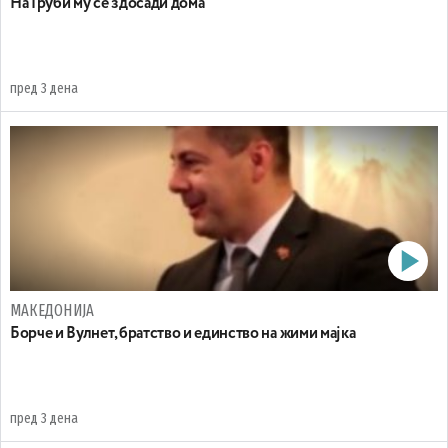
На Груби му се здосади дома
пред 3 дена
МАКЕДОНИЈА
Борче и Вулнет, братство и единство на жими мајка
пред 3 дена