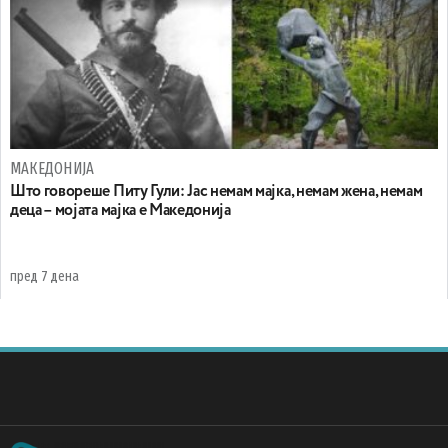
МАКЕДОНИЈА
Што говореше Питу Гули: Јас немам мајка, немам жена, немам
деца – мојата мајка е Македонија
пред 7 дена