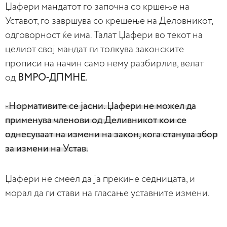
Џафери мандатот го започна со кршење на
Уставот, го завршува со крешење на Деловникот,
одговорност ќе има. Талат Џафери во текот на
целиот свој мандат ги толкува законските
прописи на начин само нему разбирлив, велат
од
ВМРО-ДПМНЕ.
-Нормативите се јасни. Џафери не можел да
применува членови од Деливникот кои се
однесуваат на измени на закон, кога станува збор
за измени на Устав.
Џафери не смеел да ја прекине седницата, и
морал да ги стави на гласање уставните измени.