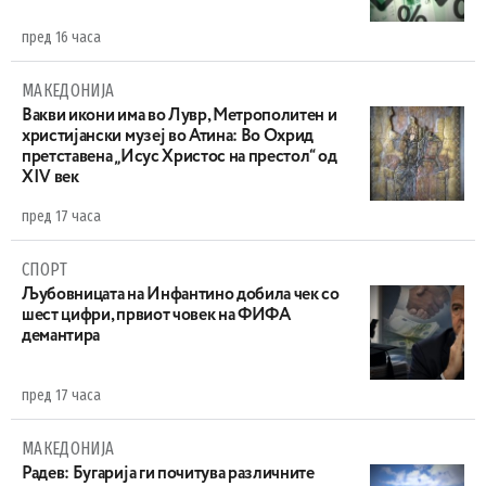
пред 16 часа
МАКЕДОНИЈА
Вакви икони има во Лувр, Метрополитен и
христијански музеј во Атина: Во Охрид
претставена „Исус Христос на престол“ од
XIV век
пред 17 часа
СПОРТ
Љубовницата на Инфантино добила чек со
шест цифри, првиот човек на ФИФА
демантира
пред 17 часа
МАКЕДОНИЈА
Радев: Бугарија ги почитува различните