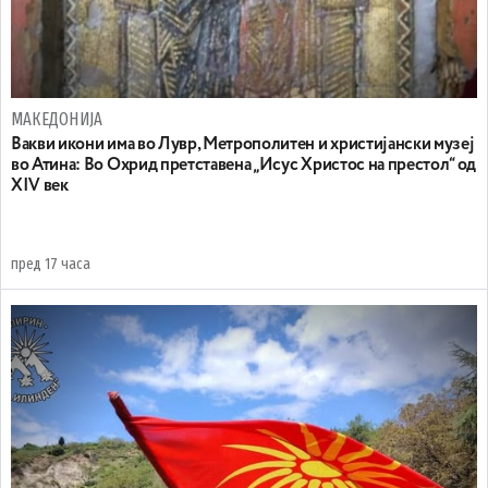
МАКЕДОНИЈА
Вакви икони има во Лувр, Метрополитен и христијански музеј
во Атина: Во Охрид претставена „Исус Христос на престол“ од
XIV век
пред 17 часа