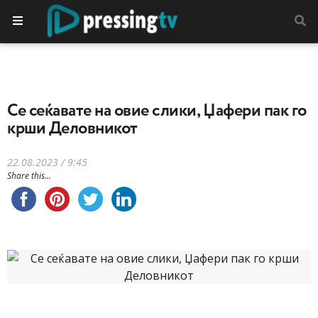
Се сеќавате на овие слики, Џафери пак го
крши Деловникот
22.08.2023 / 9:45
Share this...