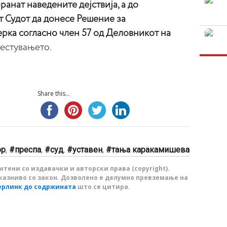
ранат наведените дејствија, а до
т Судот да донесе Решение за
рка согласно член 57 од Деловникот на
вестувањето.
Share this...
ор
,
преспа
,
суд
,
уставен
,
тања каракамишева
тени со издавачки и авторски права (copyright).
казниво со закон. Дозволено е делумно превземање на
ерлинк до содржината
што се цитира.