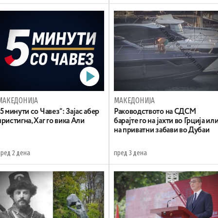
МАКЕДОНИЈА
МАКЕДОНИЈА
„5 минути со Чавез“: Зајас абер
Раководството на СДСМ
пристигна, Хаг го вика Али
барајте го на јахти во Грција ил
на приватни забави во Дубаи
пред 2 дена
пред 3 дена