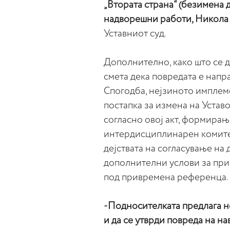
„Втората страна“ (безимена 
надворешни работи, Никола
Уставниот суд.
Дополнително, како што се д
смета дека повредата е напра
Спогодба, нејзиното имплем
постапка за измена на Уста
согласно овој акт, формира
интердисциплинарен комитет
дејствата на согласување на
дополнителни услови за при
под привремена референца.
-Подносителката предлага н
и да се утврди повреда на н