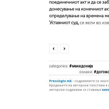
поединечниот акт и да се заб
донесување на конечниот ак
определување на времена ме
Уставниот суд,
се вели во из
categories:
македонија
ознаки:
догов
Pressingtv.mk
- содржините се зашти
Крадењето на авторски текстови е 
авторски содржини со ставање
хип