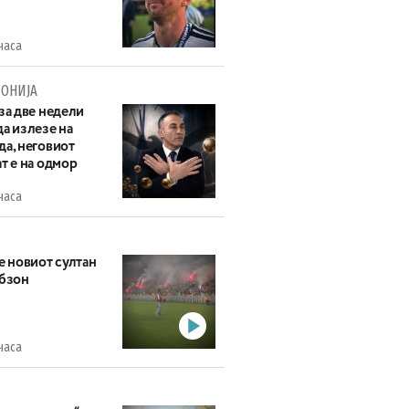
часа
ОНИЈА
за две недели
а излезе на
да, неговиот
т е на одмор
часа
е новиот султан
абзон
часа