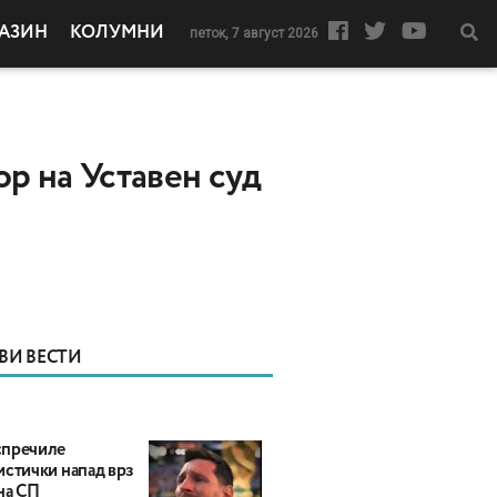
АЗИН
КОЛУМНИ
петок, 7 август 2026
р на Уставен суд
ВИ ВЕСТИ
пречиле
истички напад врз
на СП