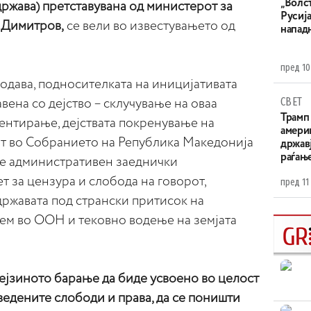
„Волс
држава) претставувана од министерот за
Русија
 Димитров,
се вели во известувањето од
напад
пред 10
одава, подносителката на иницијативата
СВЕТ
вена со дејство – склучување на оваа
Трамп 
ентирање, дејствата покренување на
амери
вот во Собранието на Република Македонија
државј
раѓањ
ње административен заеднички
 за цензура и слобода на говорот,
пред 11
 државата под странски притисок на
ем во ООН и тековно водење на земјата
ејзиното барање да биде усвоено во целост
аведените слободи и права, да се поништи