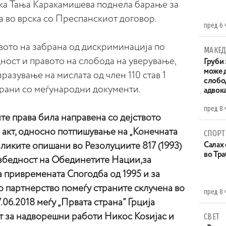
ка Тања Каракамишева поднела барање за
а во врска со Преспанскиот договор.
пред 6 
вото на забрана од дискриминација по
МАКЕД
ност и правото на слобода на уверување,
Груби 
може д
зразување на мислата од член 110 став 1
слобо
тирани со меѓународни документи.
адвока
пред 8 
те права била направена со дејството
акт, односно потпишување на „Конечната
СПОРТ
ликите опишани во Резолуциите 817 (1993)
Салах 
во Тр
безбедност на Обединетите Нации,за
 привремената Спогодба од 1995 и за
о партнерство помеѓу страните склучена во
пред 8 
.06.2018 меѓу „Првата страна“ Грција
т за надворешни работи Никос Коsијас и
СВЕТ