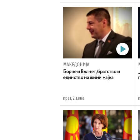
МАКЕДОНИЈА
Борче и Вулнет, братство и
единство на жими мајка
пред 2 дена