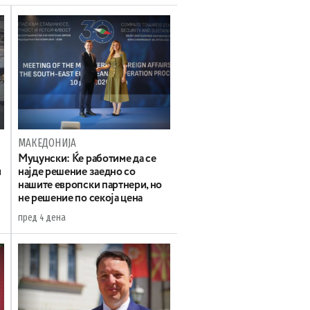
МАКЕДОНИЈА
Муцунски: Ќе работиме да се
и
најде решение заедно со
нашите европски партнери, но
не решение по секоја цена
пред 4 дена