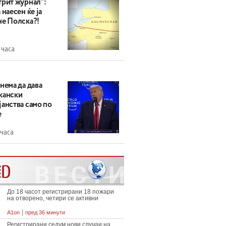
трит журнал“:
 наесен ќе ја
не Полска?!
 часа
нема да дава
кански
анства само по
е
 часа