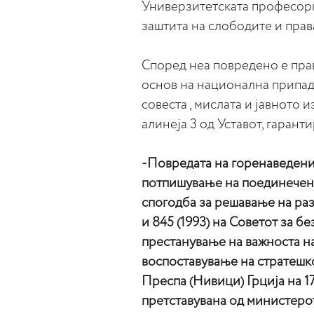
Универзитетската професор
заштита на слободите и прав
Според неа повредено е пра
основ на национална припад
совеста , мислата и јавното и
алинеја 3 од Уставот, гаран
-Повредата на горенаведени
потпишување на поединечен 
спогодба за решавање на раз
и 845 (1993) на Советот за 
престанување на важноста на
воспоставување на стратешк
Преспа (Нивици) Грција на 17
претставувана од министеро