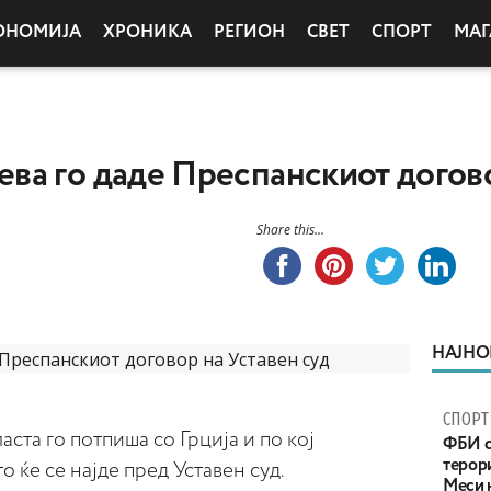
ОНОМИЈА
ХРОНИКА
РЕГИОН
СВЕТ
СПОРТ
МАГ
а го даде Преспанскиот догово
Share this...
НАЈНО
СПОРТ
ста го потпиша со Грција и по кој
ФБИ с
терор
 ќе се најде пред Уставен суд.
Меси 