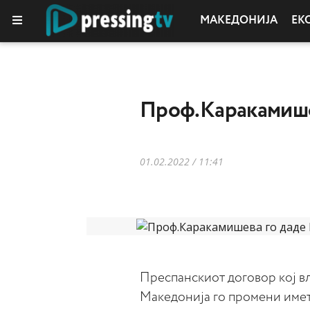
МАКЕДОНИЈА
ЕК
Проф.Каракамишев
01.02.2022 / 11:41
Преспанскиот договор кој вла
Македонија го промени името