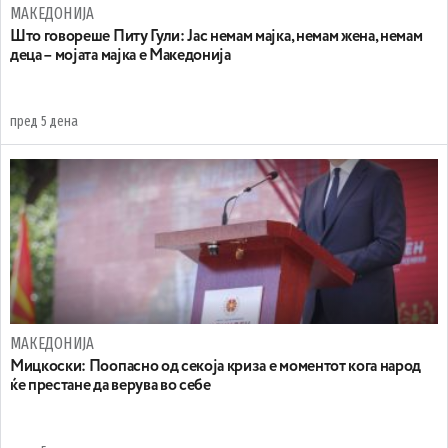
МАКЕДОНИЈА
Што говореше Питу Гули: Јас немам мајка, немам жена, немам
деца – мојата мајка е Македонија
пред 5 дена
МАКЕДОНИЈА
Мицкоски: Поопасно од секоја криза е моментот кога народ
ќе престане да верува во себе