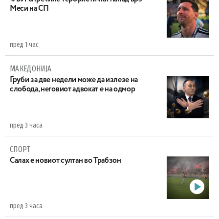
Меси на СП
пред 1 час
МАКЕДОНИЈА
Груби за две недели може да излезе на
слобода, неговиот адвокат е на одмор
пред 3 часа
СПОРТ
Салах е новиот султан во Трабзон
пред 3 часа