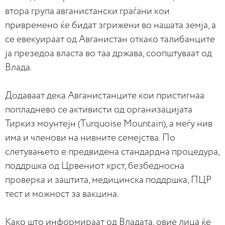
втора група авганистански граѓани кои
привремено ќе бидат згрижени во нашата земја, а
се евекуираат од Авганистан откако талибанците
ја презедоа власта во таа држава, соопштуваат од
Влада.
Додаваат дека Авганистанците кои пристигнаа
попладнево се активисти од организацијата
Тиркиз моунтејн (Тurquoise Мountаin), а меѓу нив
има и членови на нивните семејства. По
слетувањето е предвидена стандардна процедура,
поддршка од Црвениот крст, безбедносна
проверка и заштита, медицинска поддршка, ПЦР
тест и можност за вакцина.
Како што информираат од Владата, овие лица ќе