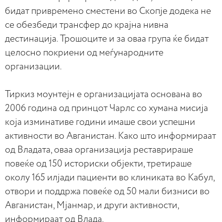
бидат привремено сместени во Скопје додека не
се обезбеди трансфер до крајна нивна
дестинација. Трошоците и за оваа група ќе бидат
целосно покриени од меѓународните
организации.
Тиркиз моунтејн е организацијата основана во
2006 година од принцот Чарлс со хумана мисија
која изминативе години имаше свои успешни
активности во Авганистан. Како што информираат
од Владата, оваа организација реставрираше
повеќе од 150 историски објекти, третираше
околу 165 илјади пациенти во клиниката во Кабул,
отвори и поддржа повеќе од 50 мали бизниси во
Авганистан, Мјанмар, и други активности,
информираат од Влада.