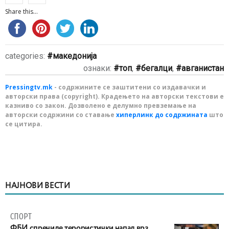
Share this...
categories:
македонија
ознаки:
топ
,
бегалци
,
авганистан
Pressingtv.mk
- содржините се заштитени со издавачки и
авторски права (copyright). Крадењето на авторски текстови е
казниво со закон. Дозволено е делумно превземање на
авторски содржини со ставање
хиперлинк до содржината
што
се цитира.
НАЈНОВИ ВЕСТИ
СПОРТ
ФБИ спречиле терористички напад врз