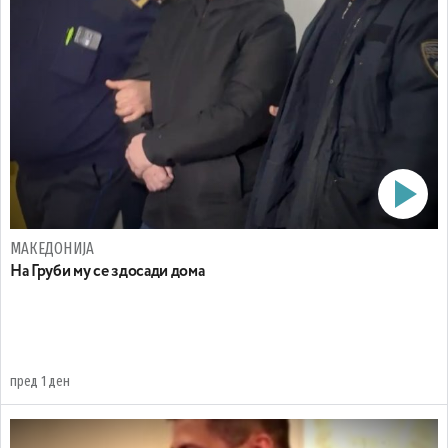
МАКЕДОНИЈА
На Груби му се здосади дома
пред 1 ден