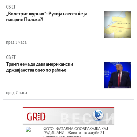
СВЕТ
„Волстрит журнал“: Русија наесен ќе ја
нападне Полска?!
пред 5 часа
СВЕТ
Трамп нема да дава американски
државјанства само по раѓање
пред 7 часа