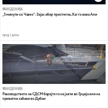
МАКЕДОНИЈА
„5 минути со Чавез“: Зајас абер пристигна, Хаг го вика Али
пред 2 дена
МАКЕДОНИЈА
Раководството на СДСМ барајте го на јахти во Грција или на
приватни забави во Дубаи