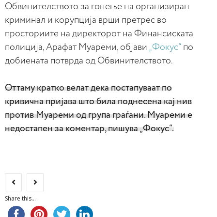
Обвинителството за гонење на организиран
криминал и корупција врши претрес во
просториите на директорот на Финансиската
полиција, Арафат Муареми, објави
„Фокус“
по
добиената потврда од Обвинителството.
Оттаму кратко велат дека постапуваат по
кривична пријава што била поднесена кај нив
против Муареми од група граѓани. Муареми е
недостапен за коментар, пишува „Фокус“.
Share this...