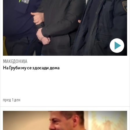
МАКЕДОНИЈА
На Груби му се здосади дома
пред 1 ден