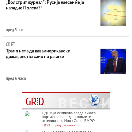
„Волстрит журнал“: Русија наесен ќе ја
нападне Полска?!
пред 5 часа
СВЕТ
Трамп нема да дава американски
државјанства само по раѓање
пред 6 часа