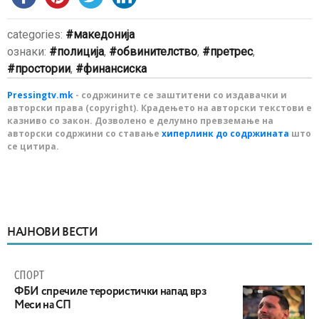
categories:
македонија
ознаки:
полиција
,
обвинителство
,
претрес
,
простории
,
финансиска
Pressingtv.mk
- содржините се заштитени со издавачки и
авторски права (copyright). Крадењето на авторски текстови е
казниво со закон. Дозволено е делумно превземање на
авторски содржини со ставање
хиперлинк до содржината
што
се цитира.
НАЈНОВИ ВЕСТИ
СПОРТ
ФБИ спречиле терористички напад врз
Меси на СП