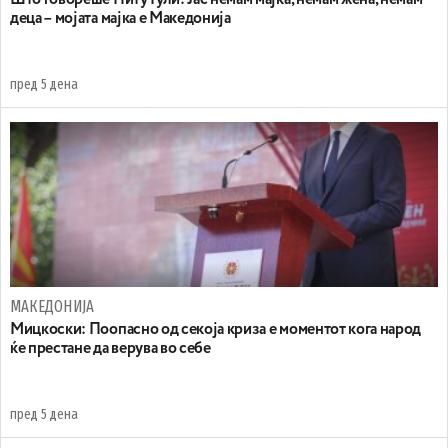
Што говореше Питу Гули: Јас немам мајка, немам жена, немам
деца – мојата мајка е Македонија
пред 5 дена
МАКЕДОНИЈА
Мицкоски: Поопасно од секоја криза е моментот кога народ
ќе престане да верува во себе
пред 5 дена