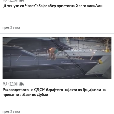
МАКЕДОНИЈА
„5 минути со Чавез“: Зајас абер пристигна, Хаг го вика Али
пред 2 дена
МАКЕДОНИЈА
Раководството на СДСМ барајте го на јахти во Грција или на
приватни забави во Дубаи
пред 3 дена