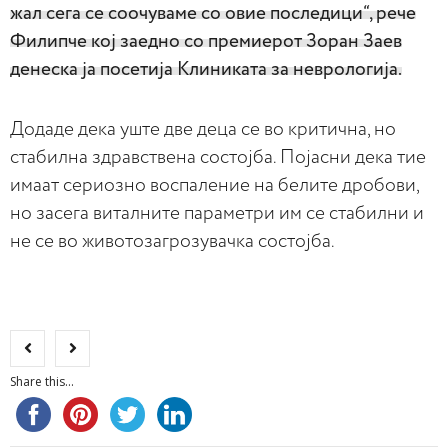
жал сега се соочуваме со овие последици“, рече
Филипче кој заедно со премиерот Зоран Заев
денеска ја посетија Клиниката за неврологија.
Додаде дека уште две деца се во критична, но
стабилна здравствена состојба. Појасни дека тие
имаат сериозно воспаление на белите дробови,
но засега виталните параметри им се стабилни и
не се во животозагрозувачка состојба.
Share this...