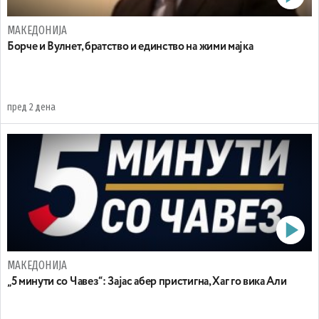
МАКЕДОНИЈА
Борче и Вулнет, братство и единство на жими мајка
пред 2 дена
МАКЕДОНИЈА
„5 минути со Чавез“: Зајас абер пристигна, Хаг го вика Али