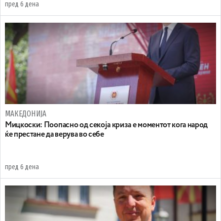
пред 6 дена
МАКЕДОНИЈА
Мицкоски: Поопасно од секоја криза е моментот кога народ
ќе престане да верува во себе
пред 6 дена