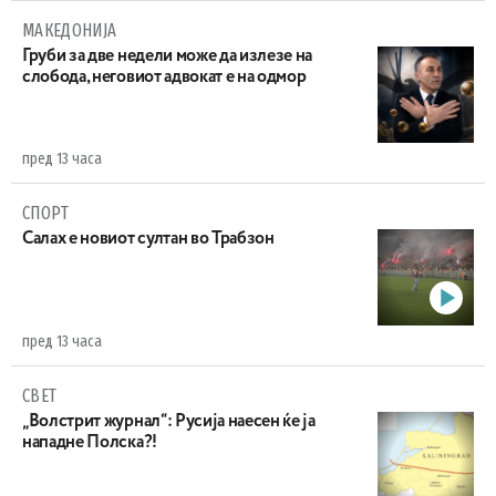
МАКЕДОНИЈА
Груби за две недели може да излезе на
слобода, неговиот адвокат е на одмор
пред 13 часа
СПОРТ
Салах е новиот султан во Трабзон
пред 13 часа
СВЕТ
„Волстрит журнал“: Русија наесен ќе ја
нападне Полска?!