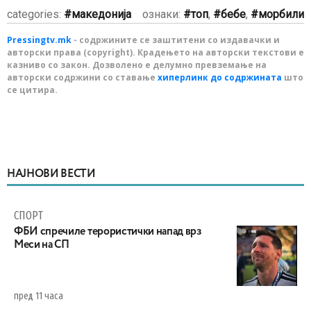
categories:
македонија
ознаки:
топ
,
бебе
,
морбили
Pressingtv.mk
- содржините се заштитени со издавачки и
авторски права (copyright). Крадењето на авторски текстови е
казниво со закон. Дозволено е делумно превземање на
авторски содржини со ставање
хиперлинк до содржината
што
се цитира.
НАЈНОВИ ВЕСТИ
СПОРТ
ФБИ спречиле терористички напад врз
Меси на СП
пред 11 часа