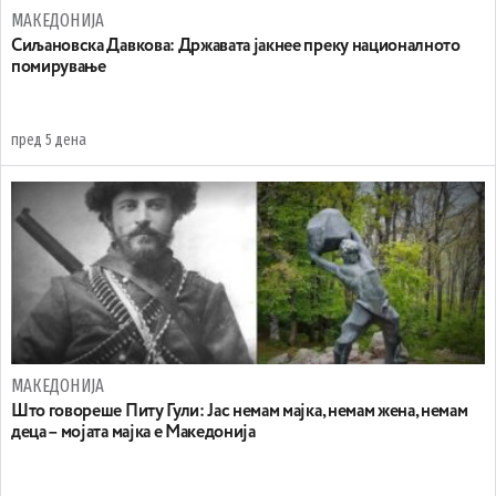
МАКЕДОНИЈА
Сиљановска Давкова: Државата јакнее преку националното
помирување
пред 5 дена
МАКЕДОНИЈА
Што говореше Питу Гули: Јас немам мајка, немам жена, немам
деца – мојата мајка е Македонија