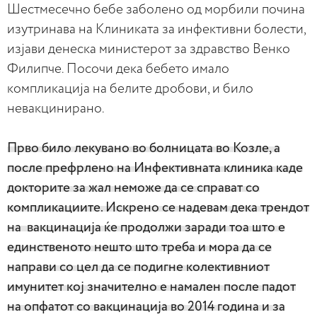
Шестмесечно бебе заболено од морбили почина
изутринава на Клиниката за инфективни болести,
изјави денеска министерот за здравство Венко
Филипче. Посочи дека бебето имало
компликација на белите дробови, и било
невакцинирано.
Прво било лекувано во болницата во Козле, а
после префрлено на Инфективната клиника каде
докторите за жал неможе да се справат со
компликациите. Искрено се надевам дека трендот
на вакцинација ќе продолжи заради тоа што е
единственото нешто што треба и мора да се
направи со цел да се подигне колективниот
имунитет кој значително е намален после падот
на опфатот со вакцинација во 2014 година и за