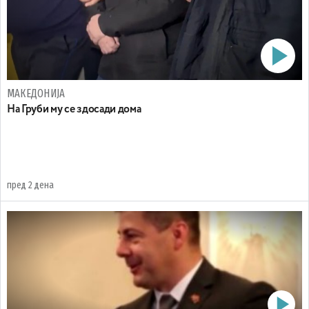
МАКЕДОНИЈА
На Груби му се здосади дома
пред 2 дена