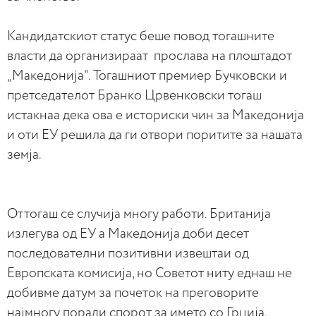
Кандидатскиот статус беше повод тогашните
власти да организираат прослава на плоштадот
„Македонија“. Тогашниот премиер Бучковски и
претседателот Бранко Црвенковски тогаш
истакнаа дека ова е историски чин за Македонија
и оти ЕУ решила да ги отвори поритите за нашата
земја.
Оттогаш се случија многу работи. Британија
излегува од ЕУ а Македонија доби десет
последователни позитивни извештаи од
Европската комисија, но Советот ниту еднаш не
добивме датум за почеток на преговорите
најмногу поради спорот за името со Грција.