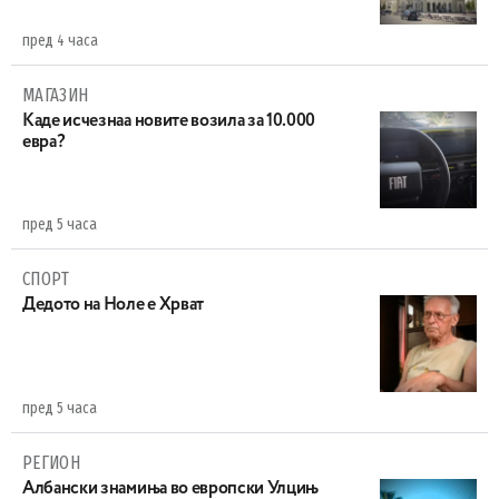
пред 4 часа
МАГАЗИН
Каде исчезнаа новите возила за 10.000
евра?
пред 5 часа
СПОРТ
Дедото на Ноле е Хрват
пред 5 часа
РЕГИОН
Aлбански знамиња во европски Улцињ