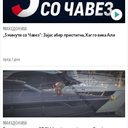
МАКЕДОНИЈА
„5 минути со Чавез“: Зајас абер пристигна, Хаг го вика Али
пред 1 ден
МАКЕДОНИЈА