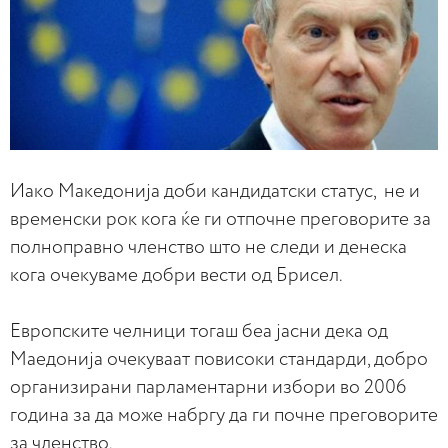
Иако Македонија доби кандидатски статус, не и
временски рок кога ќе ги отпочне преговорите за
полноправно членство што не следи и денеска
кога очекуваме добри вести од Брисел.
Европските челници тогаш беа јасни дека од
Маедонија очекуваат повисоки стандарди, добро
организирани парламентарни избори во 2006
година за да може набргу да ги почне преговорите
за членство.