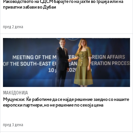
Раководството на СДСМ барајте го на јахти во Грција или на
приватни забави во Дубаи
пред 2 дена
МАКЕДОНИЈА
Муцунски: Ќе работиме да се најде решение заедно со нашите
европски партнери, но не решение по секоја цена
пред 3 дена