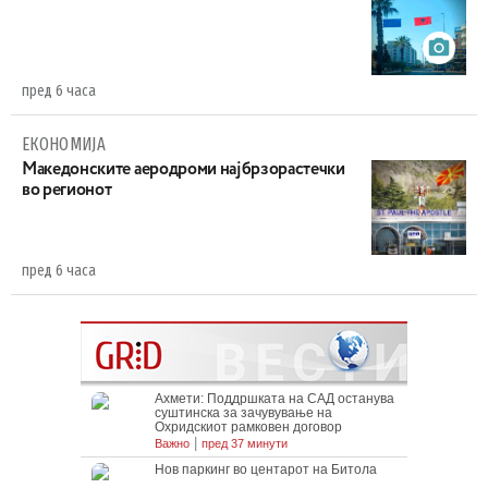
пред 6 часа
ЕКОНОМИЈА
Maкедонските аеродроми најбрзорастечки
во регионот
пред 6 часа