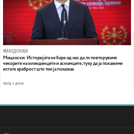
МАКЕДОНИЈА
Мицкоски: Историјата не бара од нас да ги повторуваме
чекорите на илинденците и асномците, туку да ја покажеме
истата храброст што тие ја покажаа
пред 4 дена