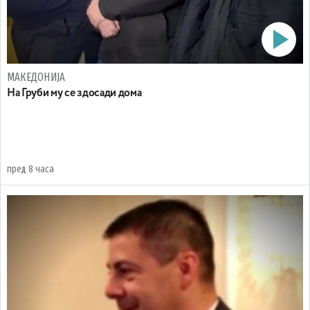
МАКЕДОНИЈА
На Груби му се здосади дома
пред 8 часа