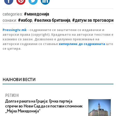
categories:
македонија
ознаки:
избор
,
велика британија
,
датум за преговори
Pressingtv.mk
- содржините се заштитени со издавачки и
авторски права (copyright). Крадењето на авторски текстови е
казниво со закон. Дозволено е делумно превземање на
авторски содржини со ставање
хиперлинк до содржината
што
се цитира.
НАЈНОВИ ВЕСТИ
РЕГИОН
Долга е раката на Грција: Грчка партија
спречи во Нови Сад да се постави споменик
„Мајка Македонија“