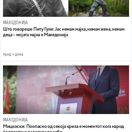
МАКЕДОНИЈА
Што говореше Питу Гули: Јас немам мајка, немам жена, немам
деца – мојата мајка е Македонија
пред 4 дена
МАКЕДОНИЈА
Мицкоски: Поопасно од секоја криза е моментот кога народ