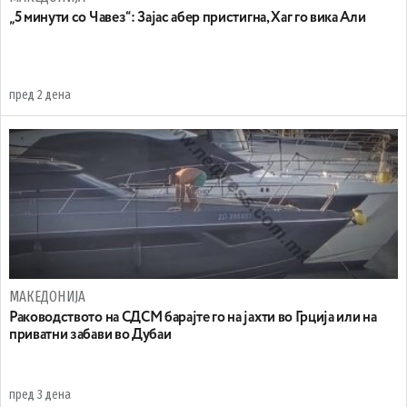
„5 минути со Чавез“: Зајас абер пристигна, Хаг го вика Али
пред 2 дена
МАКЕДОНИЈА
Раководството на СДСМ барајте го на јахти во Грција или на
приватни забави во Дубаи
пред 3 дена