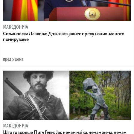
МАКЕДОНИЈА
Сиљановска Давкова: Државата јакнее преку националното
помирување
пред 5 дена
МАКЕДОНИЈА
Што говореше Питу Гули: Јас немам мајка, немам жена, немам