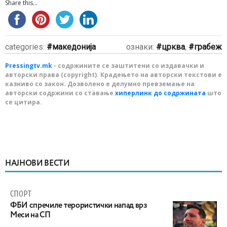
Share this...
categories:
македонија
ознаки:
црква
,
грабеж
Pressingtv.mk
- содржините се заштитени со издавачки и
авторски права (copyright). Крадењето на авторски текстови е
казниво со закон. Дозволено е делумно превземање на
авторски содржини со ставање
хиперлинк до содржината
што
се цитира.
НАЈНОВИ ВЕСТИ
СПОРТ
ФБИ спречиле терористички напад врз
Меси на СП