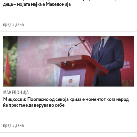
деца – мојата мајка е Македонија
пред 5 дена
МАКЕДОНИЈА
Мицкоски: Поопасно од секоја криза е моментот кога народ
ќе престане да верува во себе
пред 5 дена