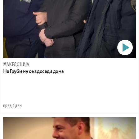
МАКЕДОНИЈА
На Груби му се здосади дома
пред 1 ден