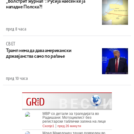
„Волстрит журнал“: Русија наесен ќе ја
нападне Полска?!
пред 8 часа
СВЕТ
Трамп нема да дава американски
државјанства само по раѓање
пред 10 часа