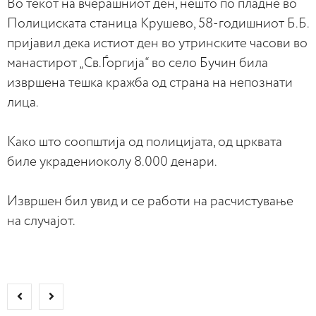
Во текот на вчерашниот ден, нешто по пладне во
Полициската станица Крушево, 58-годишниот Б.Б.
пријавил дека истиот ден во утринските часови во
манастирот „Св.Ѓоргија“ во село Бучин била
извршена тешка кражба од страна на непознати
лица.
Како што соопштија од полицијата, од црквата
биле украдениоколу 8.000 денари.
Извршен бил увид и се работи на расчистување
на случајот.