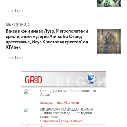
пред 1 ден
МАКЕДОНИЈА
Вакви икони има во Лувр, Метрополитен и
христијански музеј во Атина: Во Охрид
претставена „Исус Христос на престол“ од
XIV век
пред 1 ден