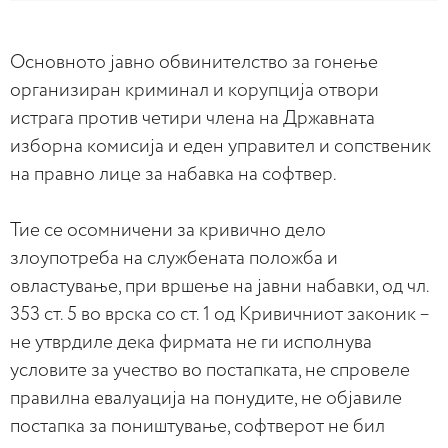
Основното јавно обвинителство за гонење
организиран криминал и корупција отвори
истрага против четири члена на Државната
изборна комисија и еден управител и сопственик
на правно лице за набавка на софтвер.
Тие се осомничени за кривично дело
злоупотреба на службената положба и
овластување, при вршење на јавни набавки, од чл.
353 ст. 5 во врска со ст. 1 од Кривичниот законик –
не утврдиле дека фирмата не ги исполнува
условите за учество во постапката, не спровеле
правилна евалуација на понудите, не објавиле
постапка за поништување, софтверот не бил