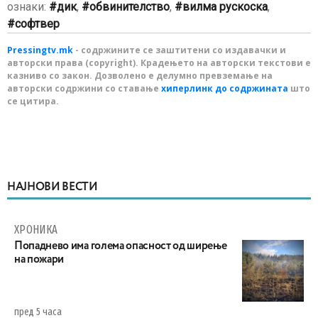
ознаки:
дик
,
обвинителство
,
вилма рускоска
,
софтвер
Pressingtv.mk
- содржините се заштитени со издавачки и
авторски права (copyright). Крадењето на авторски текстови е
казниво со закон. Дозволено е делумно превземање на
авторски содржини со ставање
хиперлинк до содржината
што
се цитира.
НАЈНОВИ ВЕСТИ
ХРОНИКА
Попаднево има голема опасност од ширење
на пожари
пред 5 часа