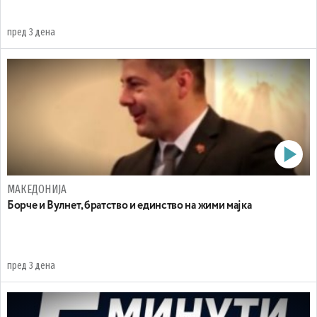
пред 3 дена
МАКЕДОНИЈА
Борче и Вулнет, братство и единство на жими мајка
пред 3 дена