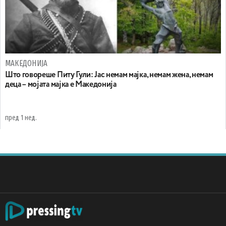
МАКЕДОНИЈА
Што говореше Питу Гули: Јас немам мајка, немам жена, немам
деца – мојата мајка е Македонија
пред 1 нед.