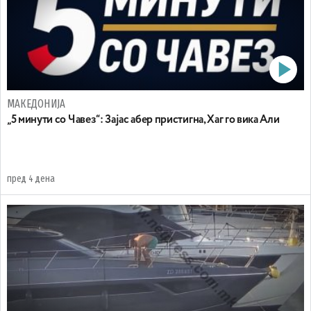
МАКЕДОНИЈА
„5 минути со Чавез“: Зајас абер пристигна, Хаг го вика Али
пред 4 дена