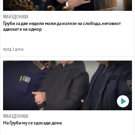
МАКЕДОНИЈА
Груби за две недели може да излезе на слобода, неговиот
адвокат е на одмор
пред 2 дена
МАКЕДОНИЈА
На Груби му се здосади дома