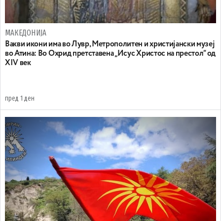
МАКЕДОНИЈА
Вакви икони има во Лувр, Метрополитен и христијански музеј
во Атина: Во Охрид претставена „Исус Христос на престол“ од
XIV век
пред 1 ден