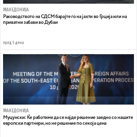
МАКЕДОНИЈА
Раководството на СДСМ барајте го на јахти во Грција или на
приватни забави во Дубаи
пред 5 дена
МАКЕДОНИЈА
Муцунски: Ќе работиме да се најде решение заедно со нашите
европски партнери, но не решение по секоја цена