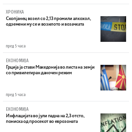
ХРОНИКА
Скопјанец возел со 2,13 промили алкохол,
одземени му се и возилото и возачката
пред 5 часа
ЕКОНОМИЈА
Грција ја стави Македонија во листа на земји
со привилегиран даночен режим
пред 5 часа
ЕКОНОМИЈА
Инфлацијата во јули падна на 2,3 отсто,
пониска од просекот во еврозоната