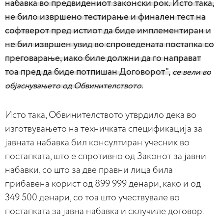
набавка во предвидениот законски рок. Исто така,
не било извршено тестирање и финален тест на
софтверот пред истиот да биде имплементиран и
не бил извршен увид во спроведената постапка со
преговарање, иако биле должни да го направат
тоа пред да биде потпишан Договорот“,
се вели во
објаснувањето од Обвинителството.
Исто така, Обвинителството утврдило дека во
изготвувањето на техничката спецификација за
јавната набавка бил консултиран учесник во
постапката, што е спротивно од Законот за јавни
набавки, со што за две правни лица била
прибавена корист од 899 999 денари, како и од
349 500 денари, со тоа што учествувале во
постапката за јавна набавка и склучиле договор.