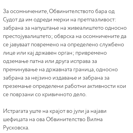
За осомничените, Обвинителството бара од
Судот да им одреди мерки на претпазливост:
забрана за напуштање на живеалиштето односно
престојувалиштето; обврска на осомничените да
се јавуваат повремено на определено службено
лице или кај државен орган; привремено
одземање патна или друга исправа за
преминување на државната граница, односно
забрана за нејзино издавање и забрана за
преземање определени работни активности кои
се поврзани со кривичното дело.​
Истрагата уште на крајот во јули ја најави
шефицата на ова Обвинителство Вилма
Русковска.