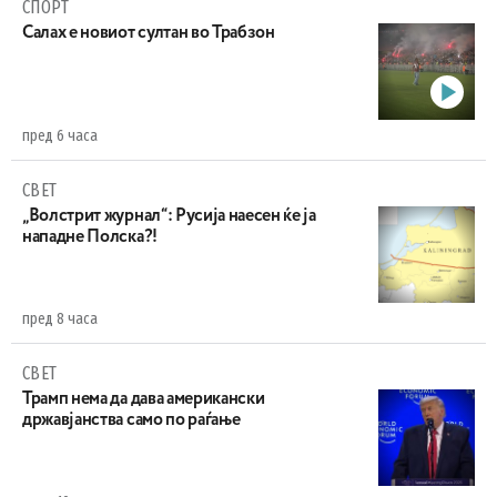
СПОРТ
Салах е новиот султан во Трабзон
пред 6 часа
СВЕТ
„Волстрит журнал“: Русија наесен ќе ја
нападне Полска?!
пред 8 часа
СВЕТ
Трамп нема да дава американски
државјанства само по раѓање