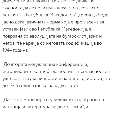
документи и ставови на ЕУ, со ѕвездичка во
фусноста да се појаснува дека е тоа „согласно
Уставот на Република Македонија“.,треба да биде
јасно дека јазичната норма која е прогласена за
уставен јазик во Република Македонија, е
поврзана со еволуцијата на бугарскиот јазик и
неговите наречја со неговата кодификација во
1944 година.”
·До втората меѓувладина конференција,
историчарите ќе треба да постигнат согласност за
уште една група личности и настани од историјата
до 1944 година (не се наведува кои).
·Да се хармонизираат училишните програми по
историја и литература во двете земји“, и