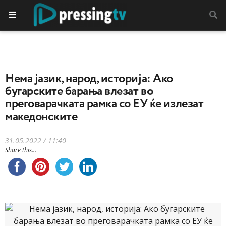
Нема јазик, народ, историја: Aко
бугарските барања влезат во
преговарачката рамка со ЕУ ќе излезат
македонските
31.05.2022 / 11:40
Share this...