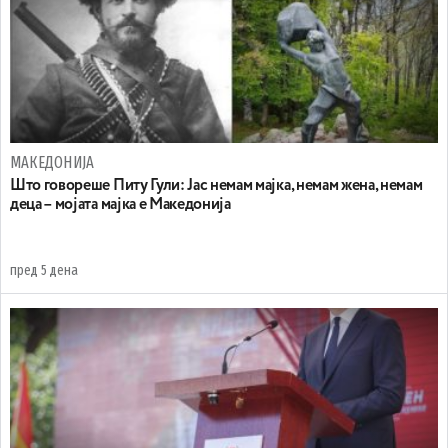
МАКЕДОНИЈА
Што говореше Питу Гули: Јас немам мајка, немам жена, немам
деца – мојата мајка е Македонија
пред 5 дена