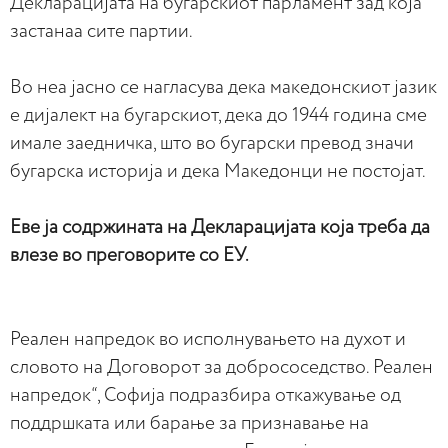
Декларацијата на бугарскиот парламент зад која
застанаа сите партии.
Во неа јасно се нагласува дека македонскиот јазик
е дијалект на бугарскиот, дека до 1944 година сме
имале заедничка, што во бугарски превод значи
бугарска историја и дека Македонци не постојат.
Eве ја содржината на Декларацијата која треба да
влезе во преговорите со ЕУ.
Реален напредок во исполнувањето на духот и
словото на Договорот за добрососедство. Реален
напредок“, Софија подразбира откажување од
поддршката или барање за признавање на