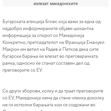
Бугарската агенција Бгнес која важи за една од
најдобро информираните објави шокантна
информација за спорот со Македонија.
Конкретно, претседателот на Франција Емануел
Макрон им ветил на Радев и Петков дека сите
бугарски барања ќе влезат во преговарачката
рамка, односно ќе станат составен дел од
преговорите со ЕУ.
Со други зборови, колку и да траат преговорите
со ЕУ, Македонија нема да стане членка доколку
не ги исполни барањата кои се содржани во