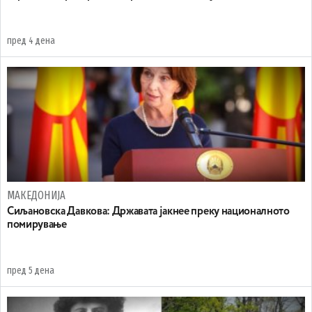
пред 4 дена
МАКЕДОНИЈА
Сиљановска Давкова: Државата јакнее преку националното
помирување
пред 5 дена