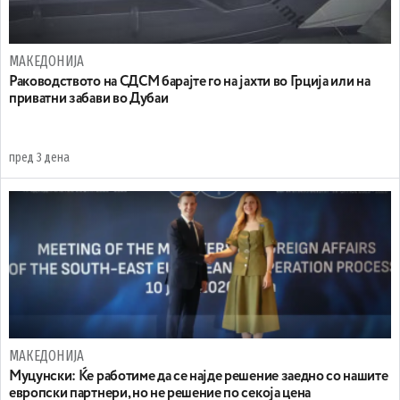
МАКЕДОНИЈА
Раководството на СДСМ барајте го на јахти во Грција или на
приватни забави во Дубаи
пред 3 дена
МАКЕДОНИЈА
Муцунски: Ќе работиме да се најде решение заедно со нашите
европски партнери, но не решение по секоја цена