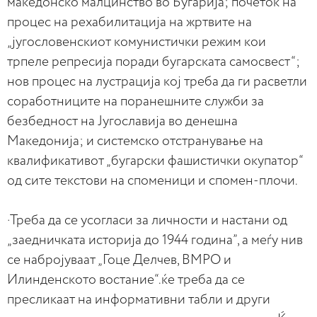
македонско малцинство во Бугарија; почеток на
процес на рехабилитација на жртвите на
„југословенскиот комунистички режим кои
трпеле репресија поради бугарската самосвест“;
нов процес на лустрација кој треба да ги расветли
соработниците на поранешните служби за
безбедност на Југославија во денешна
Македонија; и системско отстранување на
квалификативот „бугарски фашистички окупатор“
од сите текстови на споменици и спомен-плочи.
·Треба да се усогласи за личности и настани од
„заедничката историја до 1944 година”, а меѓу нив
се набројуваат „Гоце Делчев, ВМРО и
Илинденското востание“.ќе треба да се
пресликаат на информативни табли и други