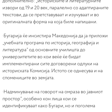
дополнително: „историските и литературните
извори од 19 и 20 век, паралелно со адаптираните
текстови, да се претставуваат и изучуваат и во
оригиналната форма на која биле напишани.
·Бугарија ќе инсистира Македонија да ја приложи
„учебната програма по историја, географија и
литература“ од основните училишта до
универзитетите во кои веќе ќе бидат
имплементирани сите договорени одлуки на
историската Комисија. Истото се однесува и на
спомениците во земјата.
·Надминување на говорот на омраза во јавниот
простор“, особено кон лица кои се
идентификуваат како Бугари, но и поголема