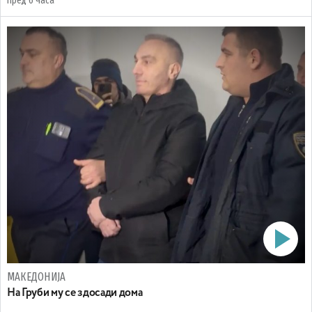
пред 6 часа
МАКЕДОНИЈА
На Груби му се здосади дома