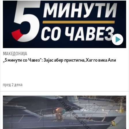
МАКЕДОНИЈА
„5 минути со Чавез“: Зајас абер пристигна, Хаг го вика Али
пред 2 дена