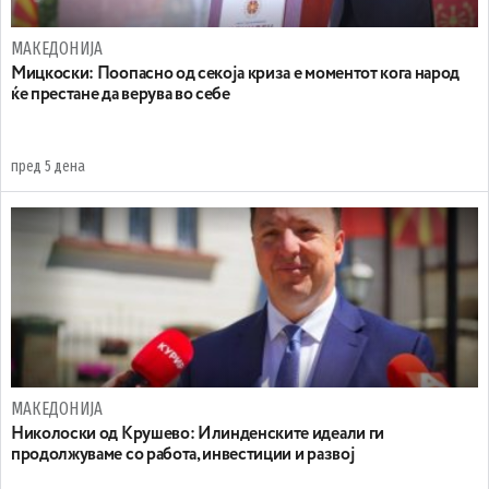
МАКЕДОНИЈА
Мицкоски: Поопасно од секоја криза е моментот кога народ
ќе престане да верува во себе
пред 5 дена
МАКЕДОНИЈА
Николоски од Крушево: Илинденските идеали ги
продолжуваме со работа, инвестиции и развој