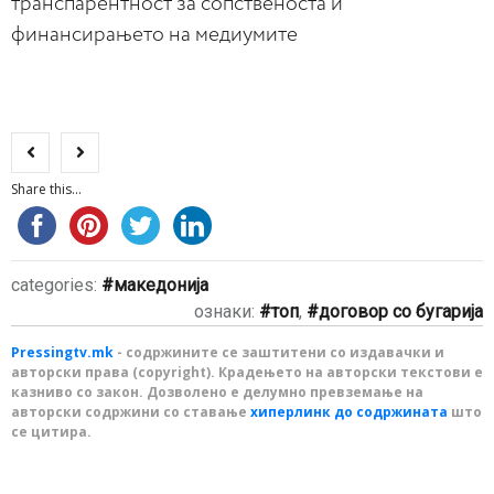
транспарентност за сопственоста и
финансирањето на медиумите
Share this...
categories:
македонија
ознаки:
топ
,
договор со бугарија
Pressingtv.mk
- содржините се заштитени со издавачки и
авторски права (copyright). Крадењето на авторски текстови е
казниво со закон. Дозволено е делумно превземање на
авторски содржини со ставање
хиперлинк до содржината
што
се цитира.