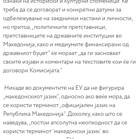
ознаки на историски и културни споменици. Ќе
треба да се договорат и конкретни датуми за
одбележување на заеднички настани и личности,
но притоа, „политичките претставници,
претставниците на државните институции во
Македонија, како и медиумите финансирани од
државниот буџет“ ќе мораат „да ги засноваат
своите изјави и коментари на текстовите кои ќе ги
договори Комисијата.”
·Никаде во документите на ЕУ да не фигурира
„македонскиот јазик“, односно ако веќе мора, да
се користи терминот „официјален јазик на
Република Македонија“. Доколку, како што се
наведува, „постои апсолутна неопходност да се
користи терминот ’македонски јазик’ во