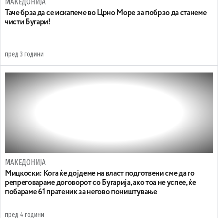
МАКЕДОНИЈА
Таче брза да се искапеме во Црно Море за побрзо да станеме
чисти Бугари!
пред 3 години
МАКЕДОНИЈА
Мицкоски: Кога ќе дојдеме на власт подготвени сме да го
репреговараме договорот со Бугарија, ако тоа не успее, ќе
побараме 61 пратеник за негово поништување
пред 4 години