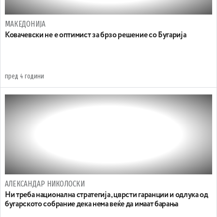
МАКЕДОНИЈА
Koвачевски не е оптимист за брзо решение со Бугарија
пред 4 години
АЛЕКСАНДАР НИКОЛОСКИ
Ни треба национална стратегија , цврсти гаранции и одлука од
бугарското собрание дека нема веќе да имаат барања