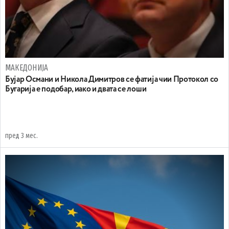
МАКЕДОНИЈА
Бујар Османи и Никола Димитров се фатија чии Протокол со
Бугарија е подобар, иако и двата се лоши
пред 3 мес.