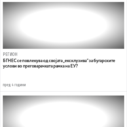
РЕГИОН
БГНЕС се повлекува од својата „ексклузива“ за бугарските
услови во преговарачката рамка на ЕУ?
пред 4 години