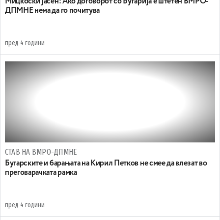
Мицкоски јасен: Aко договорот со Бугарија е штетен ВМРО-
ДПМНЕ нема да го почитува
пред 4 години
СТАВ НА ВМРО-ДПМНЕ
Бугарските и барањата на Кирил Петков не смее да влезат во
преговарачката рамка
пред 4 години