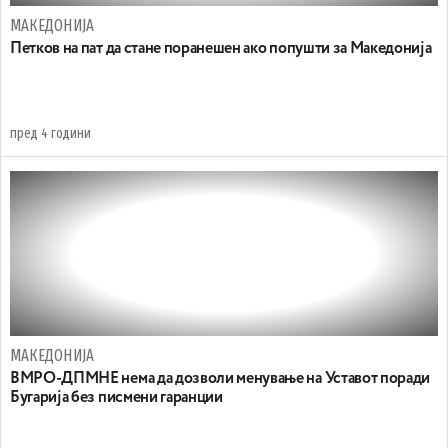
МАКЕДОНИЈА
Петков на пат да стане поранешен ако попушти за Македонија
пред 4 години
МАКЕДОНИЈА
ВМРО-ДПМНЕ нема да дозволи менување на Уставот поради
Бугарија без писмени гаранции