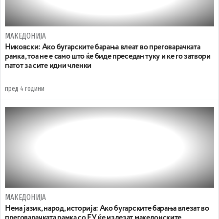
МАКЕДОНИЈА
Никовски: Ако бугарските барања влеат во преговарачката
рамка , тоа не е само што ќе биде преседан туку и ке го затвори
патот за сите идни членки
пред 4 години
МАКЕДОНИЈА
Нема јазик, народ, историја: Aко бугарските барања влезат во
преговарачката рамка со ЕУ ќе излезат македонските