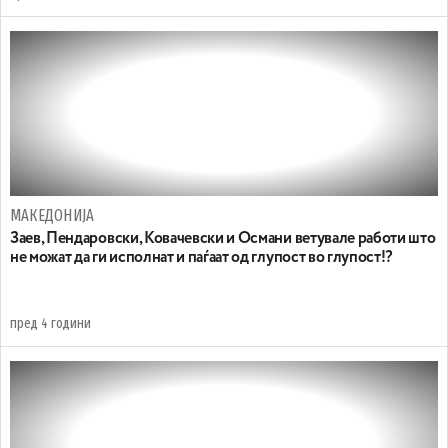
МАКЕДОНИЈА
Заев, Пендаровски, Ковачевски и Османи ветувале работи што
не можат да ги исполнат и паѓаат од глупост во глупост!?
пред 4 години