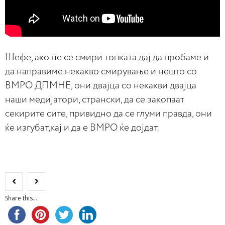
Шефе, ако не се смири топката дај да пробаме и
да направиме некакво смирување и нешто со
ВМРО ДПМНЕ, они двајца со некакви двајца
наши медијатори, странски, да се закопаат
секирите сите, привидно да се глуми правда, они
ќе изгубат,кај и да е ВМРО ќе дојдат.
Share this...