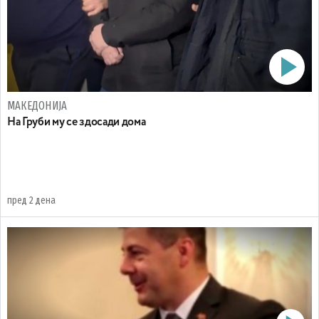
МАКЕДОНИЈА
На Груби му се здосади дома
пред 2 дена