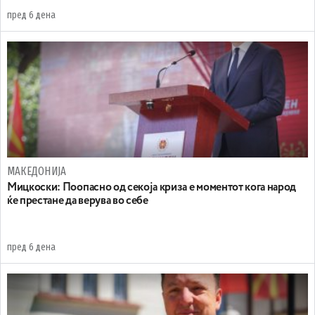
пред 6 дена
МАКЕДОНИЈА
Мицкоски: Поопасно од секоја криза е моментот кога народ
ќе престане да верува во себе
пред 6 дена