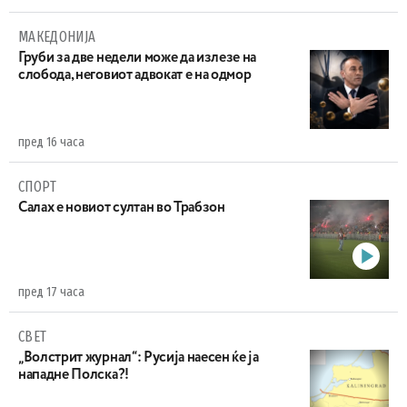
МАКЕДОНИЈА
Груби за две недели може да излезе на
слобода, неговиот адвокат е на одмор
пред 16 часа
СПОРТ
Салах е новиот султан во Трабзон
пред 17 часа
СВЕТ
„Волстрит журнал“: Русија наесен ќе ја
нападне Полска?!