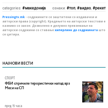
categories:
македонија
ознаки:
топ
,
видео
,
рекет
Pressingtv.mk
- содржините се заштитени со издавачки и
авторски права (copyright). Крадењето на авторски текстови е
казниво со закон. Дозволено е делумно превземање на
авторски содржини со ставање
хиперлинк до содржината
што
се цитира.
НАЈНОВИ ВЕСТИ
СПОРТ
ФБИ спречиле терористички напад врз
Меси на СП
пред 15 часа