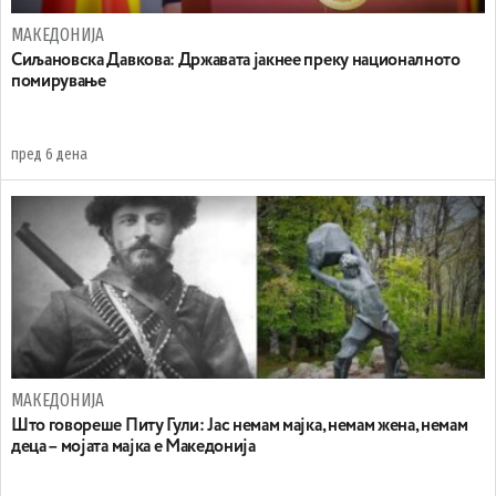
МАКЕДОНИЈА
Сиљановска Давкова: Државата јакнее преку националното
помирување
пред 6 дена
МАКЕДОНИЈА
Што говореше Питу Гули: Јас немам мајка, немам жена, немам
деца – мојата мајка е Македонија