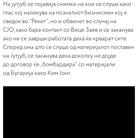
На јутјуб се појавија снимки на кои се слуша како
глас кој наликува на познатиот бизнисмен кој е
сведок во “Рекет“, но и обвинет во случај на
СЈО, како бара контакт со Вице Заев и се заканува
ако не се заврши работата дека ќе крварат сите.
Според она што се слуша од материјалот поставен
на Јутјуб, се заканува дека доколку не дојде
до договор ќе „бомбардира“ со материјали
од Бугарија како Ким Јонг.