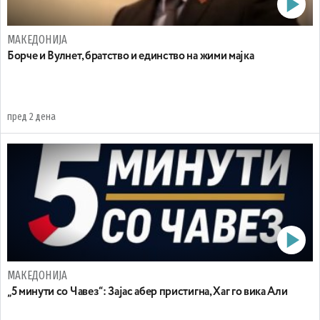
МАКЕДОНИЈА
Борче и Вулнет, братство и единство на жими мајка
пред 2 дена
МАКЕДОНИЈА
„5 минути со Чавез“: Зајас абер пристигна, Хаг го вика Али