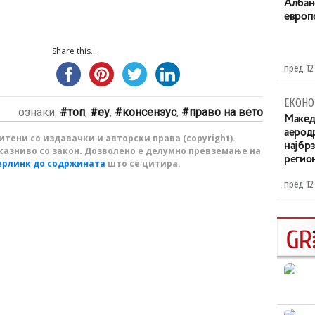
Aлбан
европ
Share this...
пред 12
ЕКОНО
ознаки:
топ
,
еу
,
консензус
,
право на вето
Maкед
аерод
тени со издавачки и авторски права (copyright).
најбр
казниво со закон. Дозволено е делумно превземање на
регио
ерлинк до содржината
што се цитира.
пред 12