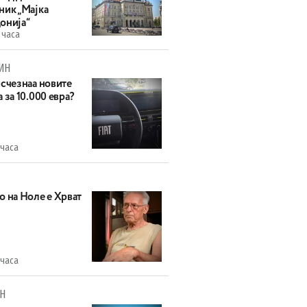
ник „Мајка
онија“
 часа
ИН
исчезнаа новите
 за 10.000 евра?
 часа
о на Ноле е Хрват
 часа
Н