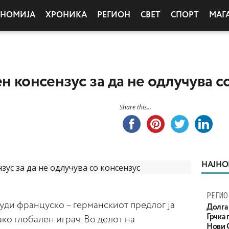
ОНОМИЈА
ХРОНИКА
РЕГИОН
СВЕТ
СПОРТ
МАГ
н консензус за да не одлучува с
Share this...
НАЈНО
РЕГИО
уди француско – германскиот предлог ја
Долга 
Грчка 
ако глобален играч. Во делот на
Нови С