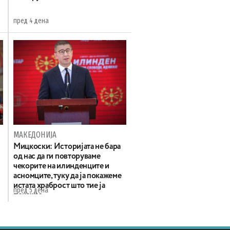
пред 4 дена
МАКЕДОНИЈА
Мицкоски: Историјата не бара
од нас да ги повторуваме
чекорите на илинденците и
асномците, туку да ја покажеме
истата храброст што тие ја
пред 5 дена
покажаа