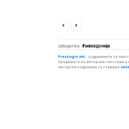
categories:
македонија
Pressingtv.mk
- содржините се зашти
Крадењето на авторски текстови е 
авторски содржини со ставање
хип