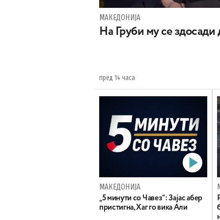
МАКЕДОНИЈА
На Груби му се здосади
пред 14 часа
МАКЕДОНИЈА
„5 минути со Чавез“: Зајас абер
пристигна, Хаг го вика Али