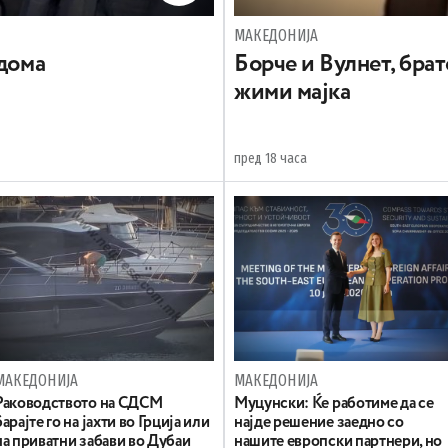
МАКЕДОНИЈА
 дома
Борче и Вулнет, брат
жими мајка
пред 18 часа
МАКЕДОНИЈА
МАКЕДОНИЈА
Раководството на СДСМ
Муцунски: Ќе работиме да се
барајте го на јахти во Грција или
најде решение заедно со
на приватни забави во Дубаи
нашите европски партнери, но