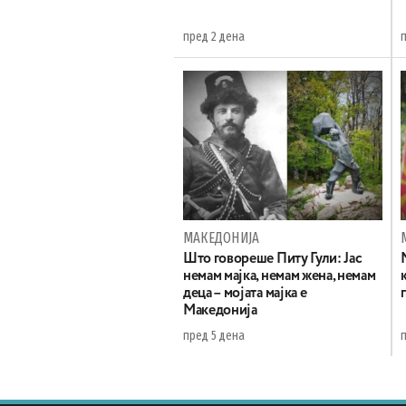
пред 2 дена
МАКЕДОНИЈА
Што говореше Питу Гули: Јас
немам мајка, немам жена, немам
деца – мојата мајка е
Македонија
пред 5 дена