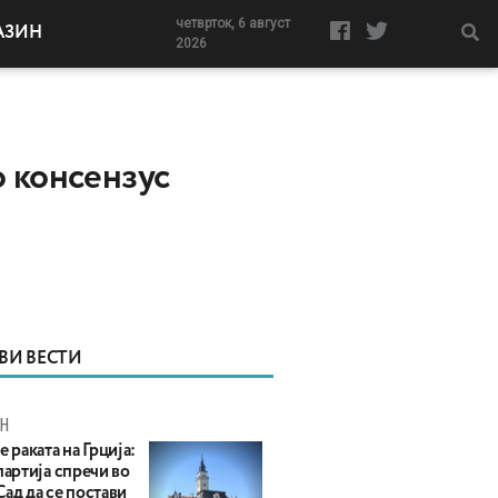
четврток, 6 август
АЗИН
2026
о консензус
ВИ ВЕСТИ
Н
е раката на Грција:
партија спречи во
ад да се постави