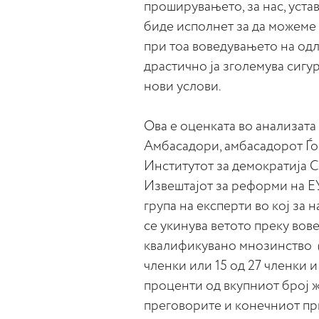
проширувањето, за нас, уста
биде исполнет за да можеме
при тоа воведувањето на од
драстично ја зголемува сигур
нови услови.
Ова е оценката во анализата
Амбасадори, амбасадорот Ѓо
Институтот за демократија С
Извештајот за реформи на Е
група на експерти во кој за 
се укинува ветото преку вов
квалификувано мнозинство (с
членки или 15 од 27 членки и
проценти од вкупниот број ж
преговорите и конечниот пр