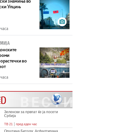
ски знамиња во
ски Улцињ
 часа
МИЈА
онските
роми
зорастечки во
нот
 часа