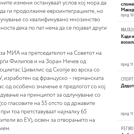
вните измени остануваат услов кој мора да
споме
Макед
 да ги продолжиме евроинтеграциите, но
пред 10
лучување со квалификувано мнозинство
носта дека по пат нема да се појават други
МАГАЗ
Каде 
возила
 за МИА на претседателот на Советот на
рѓи Филипов и на Зоран Нечев од
пред 11
оциетас Цивилис од Скопје во врска со
У, изработен од француско – германската
СПОРТ
нас од особено значење е предлогот со кој
Дедот
едување на принципот за одлучување со
о гласовите на 55 отсто од државите
 при тоа претставуваат најмалку 65
пред 11
ители во ЕУ), освен за отворањето на
ием.
РЕГИО