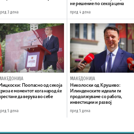
не решение по секоја цена
пред 3 дена
пред 4 дена
МАКЕДОНИЈА
МАКЕДОНИЈА
Мицкоски: Поопасно од секоја
Николоски од Крушево:
криза е моментот кога народ ќе
Илинденските идеали ги
престане да верува во себе
продолжуваме со работа,
инвестиции и развој
пред 5 дена
пред 5 дена