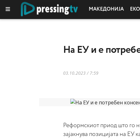
МАКЕДОНИЈА
ЕК
КОЛУМНИ
На ЕУ и е потребе
03.10.2023 / 7:59
Реформскиот приод што го н
зајакнува позицијата на ЕУ к