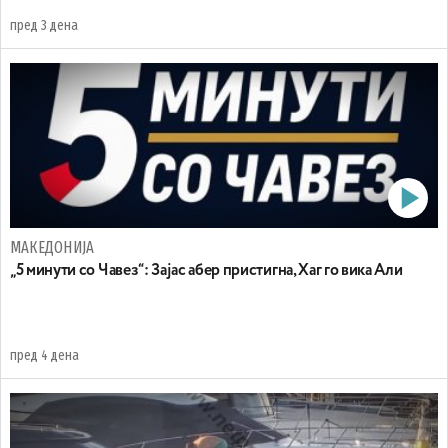
пред 3 дена
МАКЕДОНИЈА
„5 минути со Чавез“: Зајас абер пристигна, Хаг го вика Али
пред 4 дена