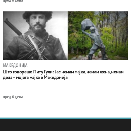
пред 6 дена
МАКЕДОНИЈА
Што говореше Питу Гули: Јас немам мајка, немам жена, немам
деца – мојата мајка е Македонија
пред 6 дена