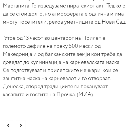
Марганита. Го изведуваме пиратскиот акт. Тешко е
да се стои долго, но атмосферата е одлична и има
многу посетители, рекоа уметниците од Нови Сад.
Утре од 13 часот во центарот на Прилеп е
големото дефиле на преку 500 маски од
Македонија и од балканските земји кои треба да
доведат до кулминација на карневалската маска.
Се подготвуваат и прилепските мечкари, кои се
заштитна маска на карневалот и го отвораат.
Денеска, според традициите ги покануваат
касапите и гостите на Прочка. (МИА)