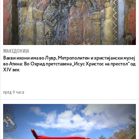
МАКЕДОНИЈА
Вакви икони има во Лувр, Метрополитен и христијански музеј
во Атина: Во Охрид претставена „Исус Христос на престол“ од
XIV век
пред 9 часа