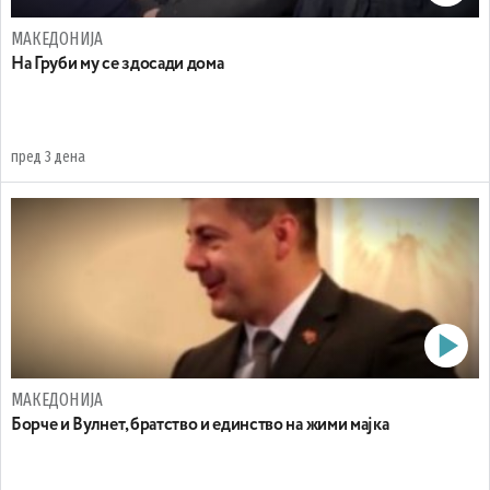
МАКЕДОНИЈА
На Груби му се здосади дома
пред 3 дена
МАКЕДОНИЈА
Борче и Вулнет, братство и единство на жими мајка