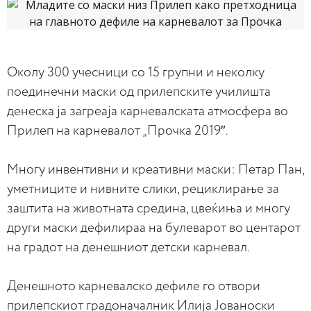
Околу 300 учесници со 15 групни и неколку
поединечни маски од прилепските училишта
денеска ја загреаја карневалската атмосфера во
Прилеп на карневалот „Прочка 2019″.
Многу инвентивни и креативни маски: Петар Пан,
уметниците и нивните слики, рециклирање за
заштита на животната средина, цвеќиња и многу
други маски дефилираа на булеварот во центарот
на градот на денешниот детски карневал.
Денешното карневалско дефиле го отвори
прилепскиот градоначалник Илија Јованоски