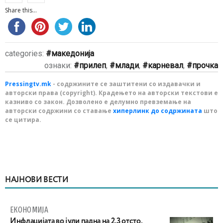
Share this...
categories:
македонија
ознаки:
прилеп
,
млади
,
карневал
,
прочка
Pressingtv.mk
- содржините се заштитени со издавачки и
авторски права (copyright). Крадењето на авторски текстови е
казниво со закон. Дозволено е делумно превземање на
авторски содржини со ставање
хиперлинк до содржината
што
се цитира.
НАЈНОВИ ВЕСТИ
ЕКОНОМИЈА
Инфлацијата во јули падна на 2,3 отсто,