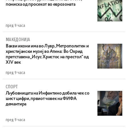
пониска од просекот во еврозоната
пред 9 часа
МАКЕДОНИЈА
Вакви икони има во Лувр, Метрополитен и
христијански музеј во Атина: Во Охрид
претставена „Исус Христос на престол“ од
XIV век
пред 9 часа
СПОРТ
Љубовницата на Инфантино добила чек со
шест цифри, првиот човек на ФИФА
демантира
пред 9 часа