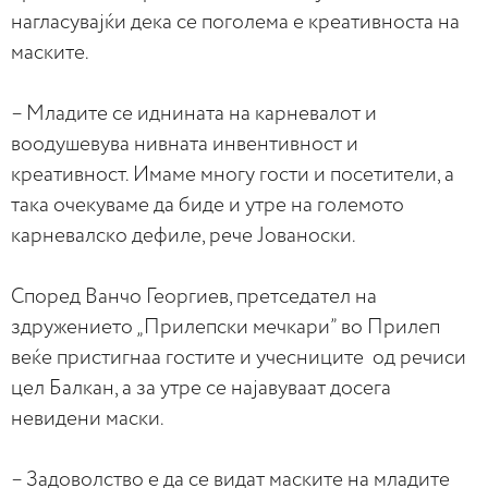
нагласувајќи дека се поголема е креативноста на
маските.
– Младите се иднината на карневалот и
воодушевува нивната инвентивност и
креативност. Имаме многу гости и посетители, а
така очекуваме да биде и утре на големото
карневалско дефиле, рече Јованоски.
Според Ванчо Георгиев, претседател на
здружението „Прилепски мечкари” во Прилеп
веќе пристигнаа гостите и учесниците од речиси
цел Балкан, а за утре се најавуваат досега
невидени маски.
– Задоволство е да се видат маските на младите