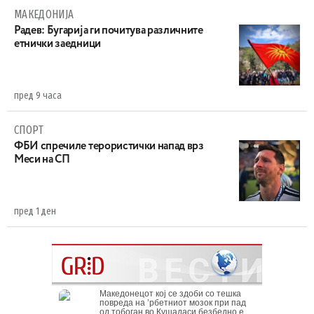
МАКЕДОНИЈА
Радев: Бугарија ги почитува различните
етнички заедници
пред 9 часа
СПОРТ
ФБИ спречиле терористички напад врз
Меси на СП
пред 1 ден