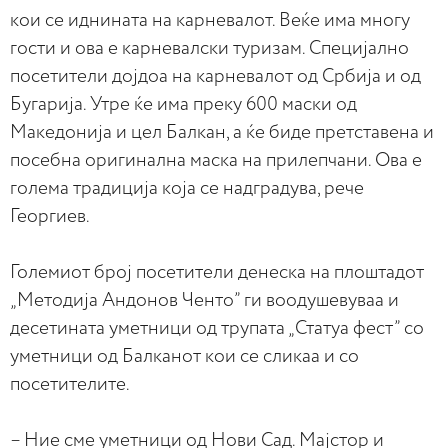
кои се иднината на карневалот. Веќе има многу
гости и ова е карневалски туризам. Специјално
посетители дојдоа на карневалот од Србија и од
Бугарија. Утре ќе има преку 600 маски од
Македонија и цел Балкан, а ќе биде претставена и
посебна оригинална маска на прилепчани. Ова е
голема традиција која се надградува, рече
Георгиев.
Големиот број посетители денеска на плоштадот
„Методија Андонов Ченто” ги воодушевуваа и
десетината уметници од трупата „Статуа фест” со
уметници од Балканот кои се сликаа и со
посетителите.
– Ние сме уметници од Нови Сад. Мајстор и