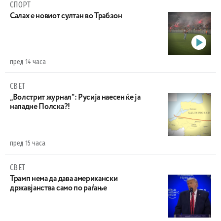
СПОРТ
Салах е новиот султан во Трабзон
пред 14 часа
СВЕТ
„Волстрит журнал“: Русија наесен ќе ја
нападне Полска?!
пред 15 часа
СВЕТ
Трамп нема да дава американски
државјанства само по раѓање