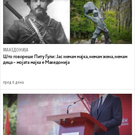
МАКЕДОНИЈА
Што говореше Питу Гули: Јас немам мајка, немам жена, немам
деца – мојата мајка е Македонија
пред 6 дена