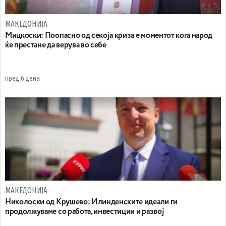
МАКЕДОНИЈА
Мицкоски: Поопасно од секоја криза е моментот кога народ
ќе престане да верува во себе
пред 6 дена
МАКЕДОНИЈА
Николоски од Крушево: Илинденските идеали ги
продолжуваме со работа, инвестиции и развој