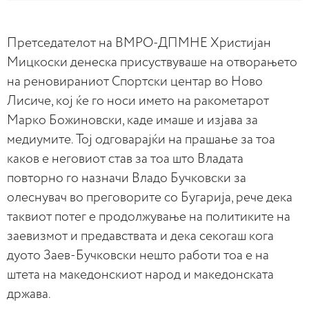
Претседателот на ВМРО-ДПМНЕ Христијан
Мицкоски денеска присуствуваше на отворањето
на реновираниот Спортски центар во Ново
Лисиче, кој ќе го носи името на ракометарот
Марко Божиновски, каде имаше и изјава за
медиумите. Тој одговарајќи на прашање за тоа
каков е неговиот став за тоа што Владата
повторно го назначи Владо Бучковски за
олеснувач во преговорите со Бугарија, рече дека
таквиот потег е продолжување на политиките на
заевизмот и предавствата и дека секогаш кога
дуото Заев-Бучковски нешто работи тоа е на
штета на македонскиот народ и македонската
држава.