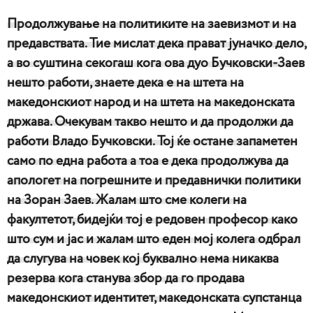
Продолжување на политиките на заевизмот и на
предавствата. Тие мислат дека прават јуначко дело,
а во суштина секогаш кога ова дуо Бучковски-Заев
нешто работи, знаете дека е на штета на
македонскиот народ и на штета на македонската
држава. Очекувам такво нешто и да продолжи да
работи Владо Бучковски. Тој ќе остане запаметен
само по една работа а тоа е дека продолжува да
апологет на погрешните и предавнички политики
на Зоран Заев. Жалам што сме колеги на
факултетот, бидејќи тој е редовен професор како
што сум и јас и жалам што еден мој колега одбрал
да слугува на човек кој буквално нема никаква
резерва кога станува збор да го продава
македонскиот идентитет, македонската супстанца