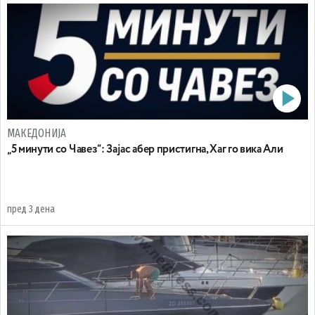
МАКЕДОНИЈА
„5 минути со Чавез“: Зајас абер пристигна, Хаг го вика Али
пред 3 дена