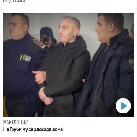
пред 13 часа
МАКЕДОНИЈА
На Груби му се здосади дома