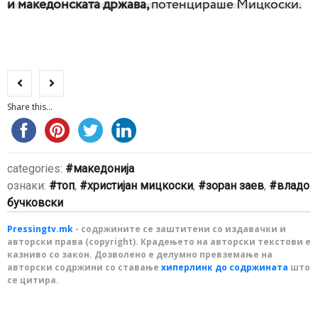
и македонската држава,
потенцираше Мицкоски.
Share this...
categories:
македонија
ознаки:
топ
,
христијан мицкоски
,
зоран заев
,
владо
бучковски
Pressingtv.mk
- содржините се заштитени со издавачки и
авторски права (copyright). Крадењето на авторски текстови е
казниво со закон. Дозволено е делумно превземање на
авторски содржини со ставање
хиперлинк до содржината
што
се цитира.