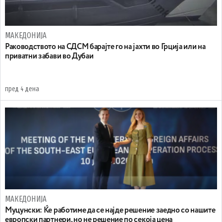
МАКЕДОНИЈА
Раководството на СДСМ барајте го на јахти во Грција или на
приватни забави во Дубаи
пред 4 дена
МАКЕДОНИЈА
Муцунски: Ќе работиме да се најде решение заедно со нашите
европски партнери, но не решение по секоја цена