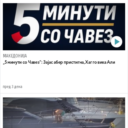
МАКЕДОНИЈА
„5 минути со Чавез“: Зајас абер пристигна, Хаг го вика Али
пред 3 дена