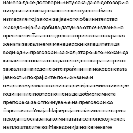
намера да се договори, ниту сака да се договори а
ниту пак и покрај тоа што евентуално би го
изгласале тој закон за јавното обвинителство
Македонија би добила датум за отпочнување на
преговори. Така што долгата приказна на кратко
жената за жал нема менаџерски капацитети да
води едни преговори за жал, второ што можам да
кажам преговараат за да не се договорат и трето
за жал на македонските граѓани на македонската
јавност и покрај сите понижувања и
омаловажувања што ни се случија изминативе две
години ние повторно нема да добиеме чиста
препорака за отпочнување на преговори со
Европската Унија. Најверојатно ќе има повторно
некоја прослава како минатата со понекој чочек
на плоштадите во Македонија но ќе чекаме