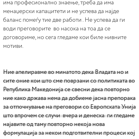
има професионално знаење, треба да има
менаџерски капацитети и не успева да најде
баланс помеѓу тие две работи . Не успева да ги
води преговорите во насока на тоа да се
договориме, но сега гледаме кои биле нивните
мотиви.
Ние апелиравме во минатото дека Владата но и
сите оние кои што сме поврзани со политиката во
Република Македонија се свесни дека повторно
ние како држава нема да добиеме јасна препорака
за отпочнување на преговори со Европската Унија
што впрочем се случи вчера и денеска ги гледаме
најавите од таму повторно некоја нова
формулација за некои подготвителни процеси кој