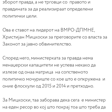
зборот правда, а не трговци со правото и
правдината за да реализираат определени
политички цели.
Ова е ставот на лидерот на ВМРО-ДПМНЕ,
Христијан Мицкоски за преговорите со власта за
Законот за јавно обвинителство.
Според него, министерката за правда нема
менаџерски капацитети не успева некако да
излезе од онаа матрица на сопственото
политичко мочуриште со кое што е опкружена и
оние флоскули од 2015 и 2014 и претходно.
За Мицкоски, таа заборава дека сега е министер
на еден ресор во кој што покрај тоа што треба да