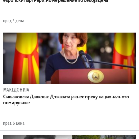
европски партнери, но не решение по секоја цена
пред 5 дена
МАКЕДОНИЈА
Сиљановска Давкова: Државата јакнее преку националното
помирување
пред 6 дена