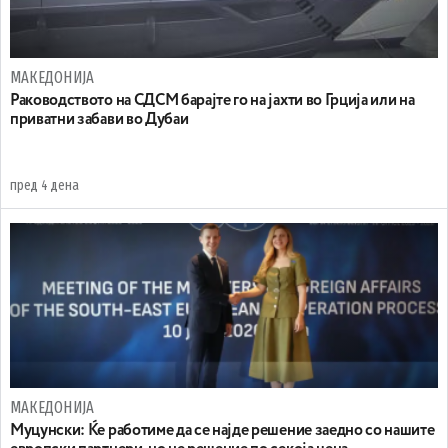
МАКЕДОНИЈА
Раководството на СДСМ барајте го на јахти во Грција или на
приватни забави во Дубаи
пред 4 дена
МАКЕДОНИЈА
Муцунски: Ќе работиме да се најде решение заедно со нашите