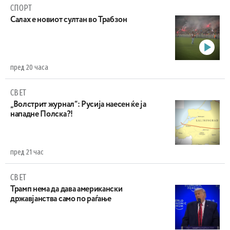
СПОРТ
Салах е новиот султан во Трабзон
пред 20 часа
СВЕТ
„Волстрит журнал“: Русија наесен ќе ја
нападне Полска?!
пред 21 час
СВЕТ
Трамп нема да дава американски
државјанства само по раѓање