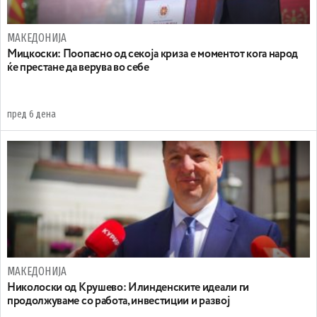
МАКЕДОНИЈА
Мицкоски: Поопасно од секоја криза е моментот кога народ
ќе престане да верува во себе
пред 6 дена
МАКЕДОНИЈА
Николоски од Крушево: Илинденските идеали ги
продолжуваме со работа, инвестиции и развој