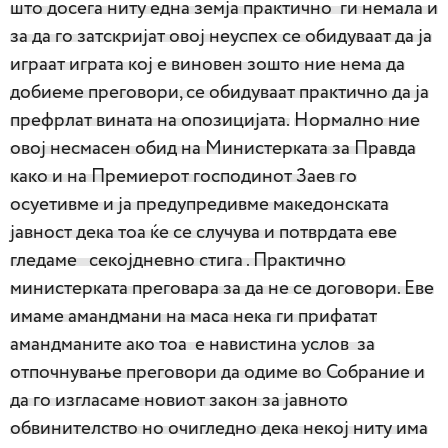
што досега ниту една земја практично ги немала и
за да го затскријат овој неуспех се обидуваат да ја
играат играта кој е виновен зошто ние нема да
добиеме преговори, се обидуваат практично да ја
префрлат вината на опозицијата.
Нормално ние
овој несмасен обид на Министерката за Правда
како и на Премиерот господинот Заев го
осуетивме и ја предупредивме македонската
јавност дека тоа ќе се случува и потврдата еве
гледаме секојдневно стига . Практично
министерката преговара за да не се договори. Еве
имаме амандмани на маса нека ги прифатат
амандманите ако тоа е навистина услов за
отпочнување преговори да одиме во Собрание и
да го изгласаме новиот закон за јавното
обвинителство но очигледно дека некој ниту има