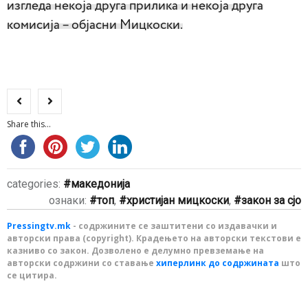
изгледа некоја друга прилика и некоја друга
комисија – објасни Мицкоски.
Share this...
categories:
македонија
ознаки:
топ
,
христијан мицкоски
,
закон за сјо
Pressingtv.mk
- содржините се заштитени со издавачки и
авторски права (copyright). Крадењето на авторски текстови е
казниво со закон. Дозволено е делумно превземање на
авторски содржини со ставање
хиперлинк до содржината
што
се цитира.