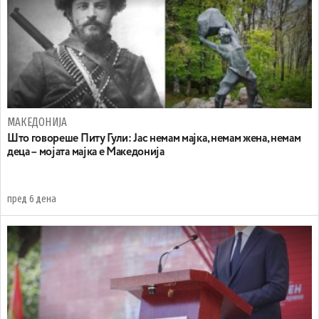
МАКЕДОНИЈА
Што говореше Питу Гули: Јас немам мајка, немам жена, немам
деца – мојата мајка е Македонија
пред 6 дена