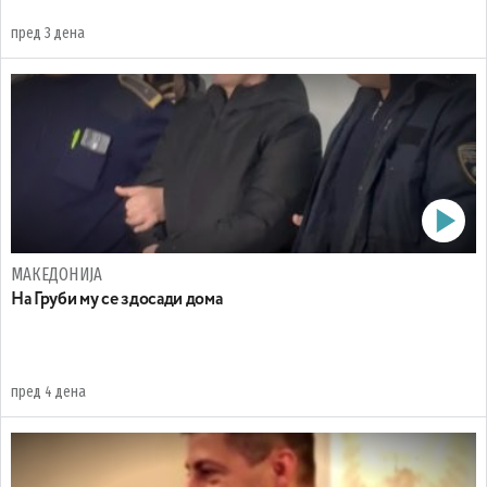
пред 3 дена
МАКЕДОНИЈА
На Груби му се здосади дома
пред 4 дена