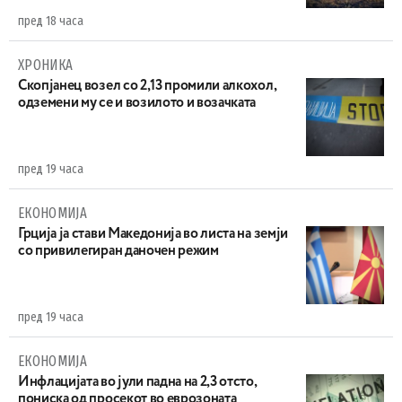
пред 18 часа
ХРОНИКА
Скопјанец возел со 2,13 промили алкохол,
одземени му се и возилото и возачката
пред 19 часа
ЕКОНОМИЈА
Грција ја стави Македонија во листа на земји
со привилегиран даночен режим
пред 19 часа
ЕКОНОМИЈА
Инфлацијата во јули падна на 2,3 отсто,
пониска од просекот во еврозоната