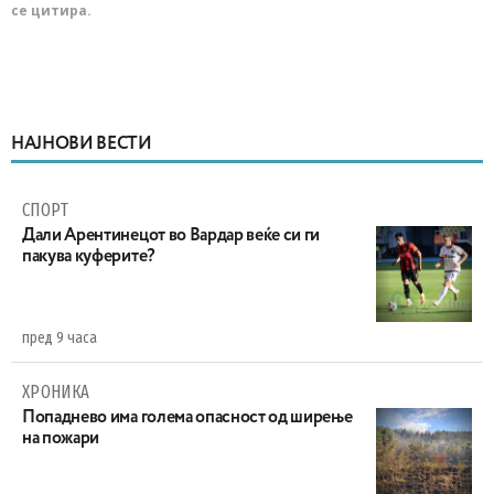
се цитира.
НАЈНОВИ ВЕСТИ
СПОРТ
Дали Арентинецот во Вардар веќе си ги
пакува куферите?
пред 9 часа
ХРОНИКА
Попаднево има голема опасност од ширење
на пожари