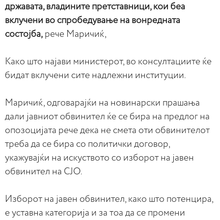
државата, владините претставници, кои беа
вклучени во спробедување на вонредната
состојба,
рече Маричиќ,
Како што најави министерот, во консултациите ќе
бидат вклучени сите надлежни институции.
Маричиќ, одговарајќи на новинарски прашања
дали јавниот обвинител ќе се бира на предлог на
опозоцијата рече дека не смета оти обвинителот
треба да се бира со политички договор,
укажувајќи на искуството со изборот на јавен
обвинител на СЈО.
Изборот на јавен обвинител, како што потенцира,
е уставна категорија и за тоа да се промени