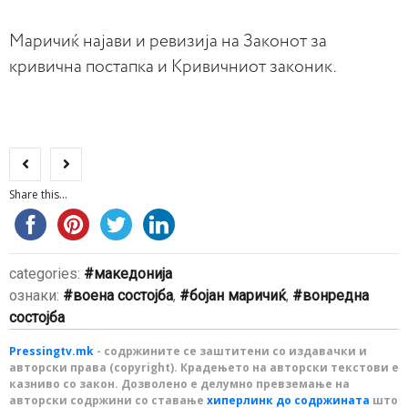
Маричиќ најави и ревизија на Законот за
кривична постапка и Кривичниот законик.
Share this...
categories:
македонија
ознаки:
воена состојба
,
бојан маричиќ
,
вонредна
состојба
Pressingtv.mk
- содржините се заштитени со издавачки и
авторски права (copyright). Крадењето на авторски текстови е
казниво со закон. Дозволено е делумно превземање на
авторски содржини со ставање
хиперлинк до содржината
што