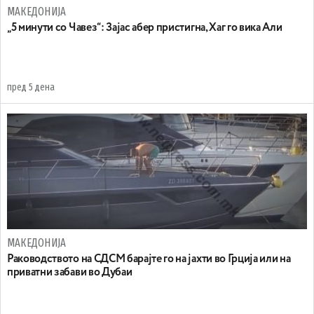
МАКЕДОНИЈА
„5 минути со Чавез“: Зајас абер пристигна, Хаг го вика Али
пред 5 дена
МАКЕДОНИЈА
Раководството на СДСМ барајте го на јахти во Грција или на
приватни забави во Дубаи