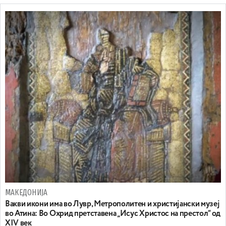
МАКЕДОНИЈА
Вакви икони има во Лувр, Метрополитен и христијански музеј
во Атина: Во Охрид претставена „Исус Христос на престол“ од
XIV век