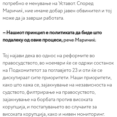
потребно е менување на Уставот. Според
Маричиќ, ние имаме добар јавен обвинител и тој
може да ја заврши работата.
– Нашиот принцип е политиката да биде што
подалеку од овие процеси,
рече Маричиќ.
Тој најави дека во однос на реформите во
правосудството, во ноември ќе се одржи состанок
на Подкомитетот за поглавјето 23 и оти ќе се
дискутираат сите приоритети. Наши приоритети,
како што кажа се, зајакнување на независноста на
судството, филтрирање на правосуството,
зајакнување на борбата против високата
корупција, и постапувањето во случаите за
високата корупција, како и нивен мониторинг.