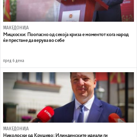
МАКЕДОНИЈА
Мицкоски: Поопасно од секоја криза е моментот кога народ
ќе престане да верува во себе
пред 6 дена
МАКЕДОНИЈА
Николоски од Крушево: Илинденските идеали ги