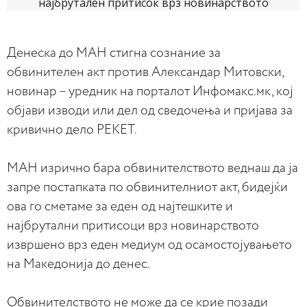
Денеска до МАН стигна сознание за
обвинителен акт против Александар Митовски,
новинар – уредник на порталот Инфомакс.мк, кој
објави изводи или дел од сведочења и пријава за
кривично дело РЕКЕТ.
МАН изрично бара обвинителството веднаш да ја
запре постапката по обвинителниот акт, бидејќи
ова го сметаме за еден од најтешките и
најбрутални притисоци врз новинарството
извршено врз еден медиум од осамостојувањето
на Македонија до денес.
Обвинителството не може да се крие позади