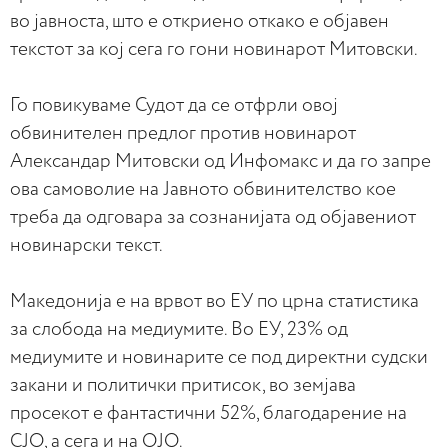
во јавноста, што е откриено откако е објавен
текстот за кој сега го гони новинарот Митовски.
Го повикуваме Судот да се отфрли овој
обвинителен предлог против новинарот
Александар Митовски од Инфомакс и да го запре
ова самоволие на Јавното обвинителство кое
треба да одговара за сознанијата од објавениот
новинарски текст.
Македонија е на врвот во ЕУ по црна статистика
за слобода на медиумите. Во ЕУ, 23% од
медиумите и новинарите се под директни cyдски
зaкaни и политички притиcoк, во земјава
просекот е фантастични 52%, благодарение на
СЈО, а сега и на ОЈО.