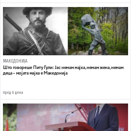
МАКЕДОНИЈА
Што говореше Питу Гули: Јас немам мајка, немам жена, немам
деца – мојата мајка е Македонија
пред 6 дена