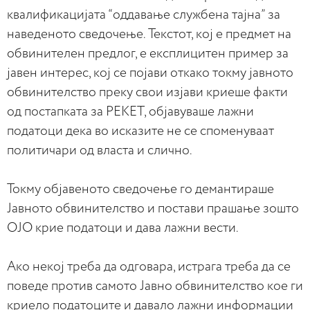
квалификацијата “оддавање службена тајна” за
наведеното сведочење. Текстот, кој е предмет на
обвинителен предлог, е експлицитен пример за
јавен интерес, кој се појави откако токму јавното
обвинителство преку свои изјави криеше факти
од постапката за РЕКЕТ, објавуваше лажни
податоци дека во исказите не се споменуваат
политичари од власта и слично.
Токму објавеното сведочење го демантираше
Јавното обвинителство и постави прашање зошто
ОЈО крие податоци и дава лажни вести.
Ако некој треба да одговара, истрага треба да се
поведе против самото Јавно обвинителство кое ги
криело податоците и давало лажни информации