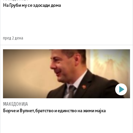
На Груби му се здосади дома
пред 2 дена
МАКЕДОНИЈА
Борче и Вулнет, братство и единство на жими мајка