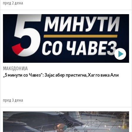
пред 2 дена
МАКЕДОНИЈА
„5 минути со Чавез“: Зајас абер пристигна, Хаг го вика Али
пред 3 дена