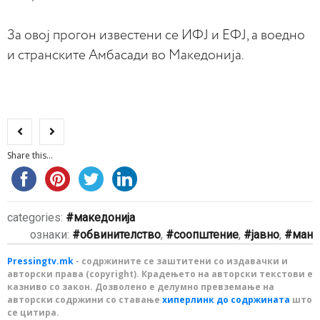
За овој прогон известени се ИФЈ и ЕФЈ, а воедно
и странските Амбасади во Македонија.
Share this...
categories:
македонија
ознаки:
обвинителство
,
соопштение
,
јавно
,
ман
Pressingtv.mk
- содржините се заштитени со издавачки и
авторски права (copyright). Крадењето на авторски текстови е
казниво со закон. Дозволено е делумно превземање на
авторски содржини со ставање
хиперлинк до содржината
што
се цитира.