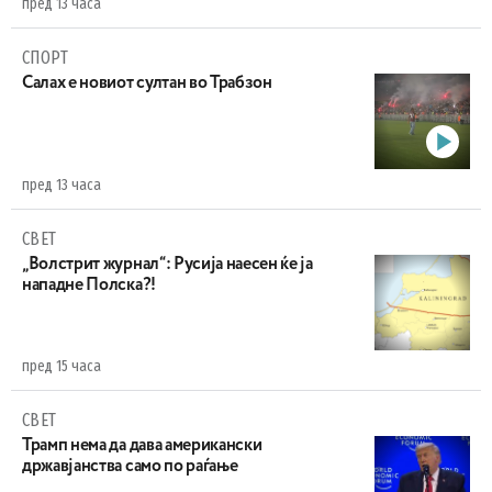
пред 13 часа
СПОРТ
Салах е новиот султан во Трабзон
пред 13 часа
СВЕТ
„Волстрит журнал“: Русија наесен ќе ја
нападне Полска?!
пред 15 часа
СВЕТ
Трамп нема да дава американски
државјанства само по раѓање