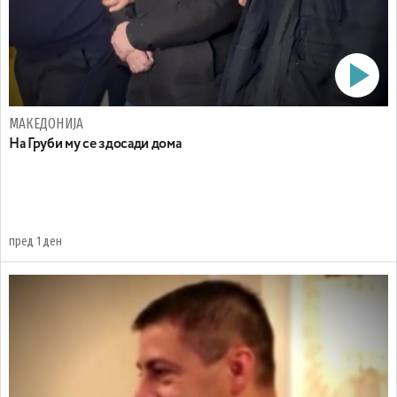
МАКЕДОНИЈА
На Груби му се здосади дома
пред 1 ден