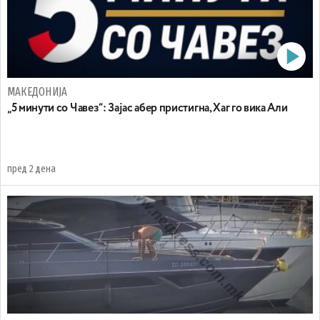
МАКЕДОНИЈА
„5 минути со Чавез“: Зајас абер пристигна, Хаг го вика Али
пред 2 дена