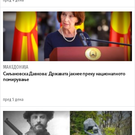
пред 4 дена
МАКЕДОНИЈА
Сиљановска Давкова: Државата јакнее преку националното
помирување
пред 5 дена