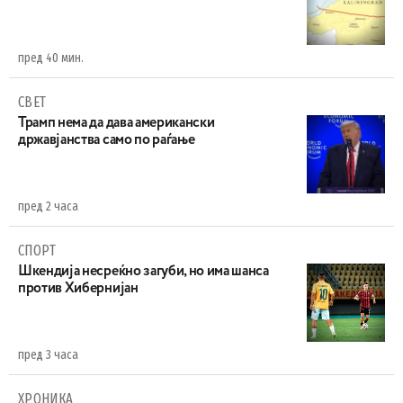
пред 40 мин.
СВЕТ
Трамп нема да дава американски
државјанства само по раѓање
пред 2 часа
СПОРТ
Шкендија несреќно загуби, но има шанса
против Хибернијан
пред 3 часа
ХРОНИКА