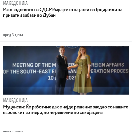
МАКЕДОНИЈА
Раководството на СДСМ барајте го на јахти во Грција или на
приватни забави во Дубаи
пред 3 дена
МАКЕДОНИЈА
Муцунски: Ќе работиме да се најде решение заедно со нашите
европски партнери, но не решение по секоја цена