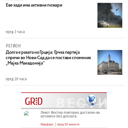
Eве каде има активни пожари
пред 3 часа
РЕГИОН
Долга е раката на Грција: Грчка партија
спречи во Нови Сад да се постави споменик
„Мајка Македонија“
пред 20 часа