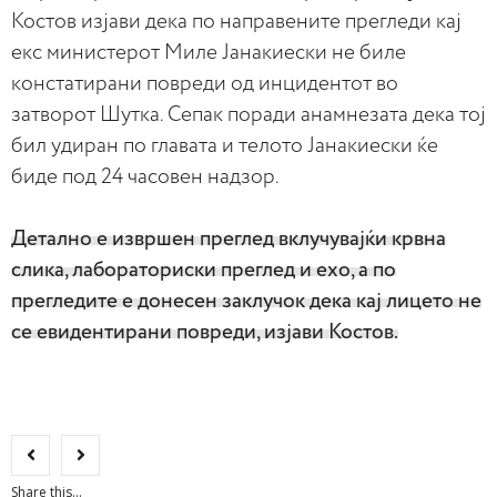
Костов изјави дека по направените прегледи кај
екс министерот Миле Јанакиески не биле
констатирани повреди од инцидентот во
затворот Шутка. Сепак поради анамнезата дека тој
бил удиран по главата и телото Јанакиески ќе
биде под 24 часовен надзор.
Детално е извршен преглед вклучувајќи крвна
слика, лабораториски преглед и ехо, а по
прегледите е донесен заклучок дека кај лицето не
се евидентирани повреди, изјави Костов.
Share this...