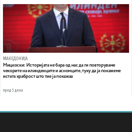
МАКЕДОНИЈА
Мицкоски: Историјата не бара од нас да ги повторуваме
чекорите на илинденците и асномците, туку да ја покажеме
истата храброст што тие ја покажаа
пред 5 дена