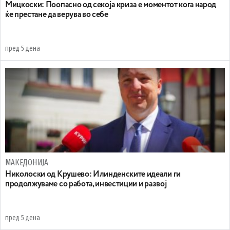
Мицкоски: Поопасно од секоја криза е моментот кога народ
ќе престане да верува во себе
пред 5 дена
МАКЕДОНИЈА
Николоски од Крушево: Илинденските идеали ги
продолжуваме со работа, инвестиции и развој
пред 5 дена