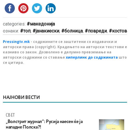
categories:
македонија
ознаки:
топ
,
јанакиески
,
болница
,
повреди
,
костов
Pressingtv.mk
- содржините се заштитени со издавачки и
авторски права (copyright). Крадењето на авторски текстови е
казниво со закон. Дозволено е делумно превземање на
авторски содржини со ставање
хиперлинк до содржината
што
се цитира.
НАЈНОВИ ВЕСТИ
СВЕТ
„Волстрит журнал“: Русија наесен ќе ја
нападне Полска?!