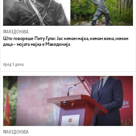
МАКЕДОНИЈА
Што говореше Питу Гули: Јас немам мајка, немам жена, немам
деца – мојата мајка е Македонија
пред 5 дена
МАКЕДОНИЈА