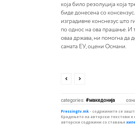
која било резолуција која тр
биде донесена со консензус
изградивме конснезус што г
по однос на ова прашање. И т
оваа држава, ни помогна да 
самата ЕУ, оцени Османи.
categories:
македонија
озн
Pressingtv.mk
- содржините се зашти
Крадењето на авторски текстови е 
авторски содржини со ставање
хип