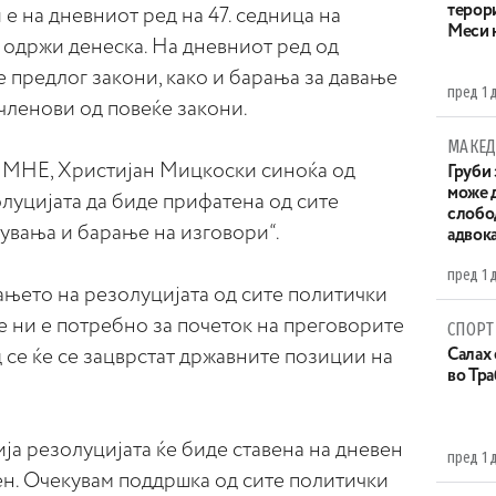
терор
 на дневниот ред на 47. седница на
Меси 
е одржи денеска. На дневниот ред од
 предлог закони, како и барања за давање
пред 1 
членови од повеќе закони.
МАКЕД
МНЕ, Христијан Мицкоски синоќа од
Груби 
може д
луцијата да биде прифатена од сите
слобо
вувања и барање на изговори“.
адвока
пред 1 
њето на резолуцијата од сите политички
е ни е потребно за почеток на преговорите
СПОРТ
д се ќе се зацврстат државните позиции на
Салах 
во Тр
а резолуцијата ќе биде ставена на дневен
пред 1 
ен. Очекувам поддршка од сите политички