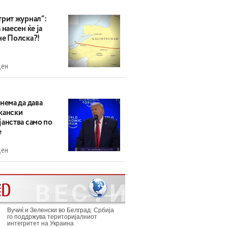
трит журнал“:
 наесен ќе ја
не Полска?!
ден
нема да дава
кански
анства само по
е
ден