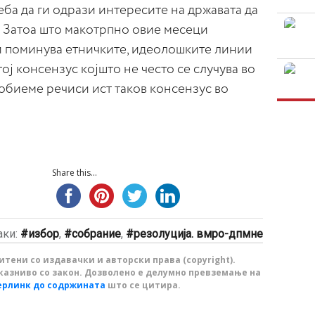
еба да ги одрази интересите на државата да
. Затоа што макотрпно овие месеци
и поминува етничките, идеолошките линии
ој консензус којшто не често се случува во
добиеме речиси ист таков консензус во
Share this...
аки:
избор
,
собрание
,
резолуција. вмро-дпмне
тени со издавачки и авторски права (copyright).
казниво со закон. Дозволено е делумно превземање на
ерлинк до содржината
што се цитира.