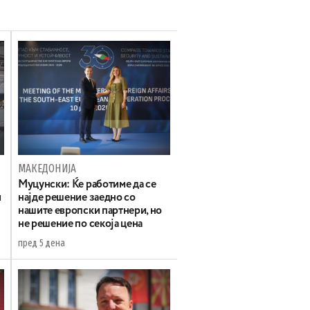
МАКЕДОНИЈА
Муцунски: Ќе работиме да се
и
најде решение заедно со
нашите европски партнери, но
не решение по секоја цена
пред 5 дена