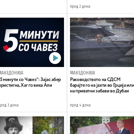
пред 2 дена
МАКЕДОНИЈА
МАКЕДОНИЈА
„5 минути со Чавез“: Зајас абер
Раководството на СДСМ
пристигна, Хаг го вика Али
барајте го на јахти во Грција ил
на приватни забави во Дубаи
пред 3 дена
пред 4 дена