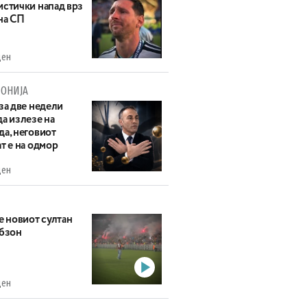
истички напад врз
на СП
ден
ОНИЈА
за две недели
а излезе на
да, неговиот
т е на одмор
ден
е новиот султан
абзон
ден