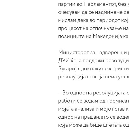
партии во Парламентот, без 
очекувам да се надминеме се
мислам дека во периодот кој
процесот на отпочнување на 
позициите на Македонија ка
Министерот за надворешни р
ДУИ ќе ја поддржи резолуци
Бугарија, доколку се користи
резолуција во која нема уст
– Во однос на резолуцијата 
работи се водам од премисата
мојата анализа и мојот став
однос на прашањето се водеш
која може да биде штетата од