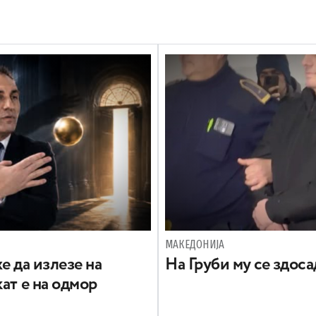
МАКЕДОНИЈА
е да излезе на
На Груби му се здос
ат е на одмор