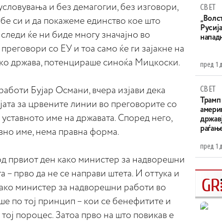
условувања и без демагогии, без изговори,
СВЕТ
„Волс
бе си и да покажеме единство кое што
Русија
 следи ќе ни биде многу значајно во
напад
преговори со ЕУ и тоа само ќе ги зајакне на
ко држава, потенцираше синоќа Мицкоски.
пред 1 
СВЕТ
аботи Бујар Османи, вчера изјави дека
Трамп 
јата за црвените линии во преговорите со
амери
 уставното име на државата. Според него,
државј
раѓањ
авно име, нема правна форма.
пред 1 
од првиот ден како министер за надворешни
 – прво да не се направи штета. И оттука и
 како министер за надворешни работи во
е по тој принцип – кои се бенефитите и
 тој пороцес. Затоа прво на што повикав е