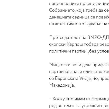
националните црвени линии е
Собранието, која треба да с
денешната седница се повеќе
на автентично толкување на 
Претседателот на ВМРО-ДП
скопски Карпош побара резо
политички партии „без усло
Мицкоски вели дека прифаќа
партии ќе значи единство ко
со Европската Унија, но, пре
Македонија.
– Колку што имам информациј
ред во текот на утрешниот д