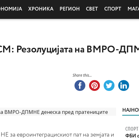
ОНОМИЈА
ХРОНИКА
РЕГИОН
СВЕТ
СПОРТ
МАГ
СДСМ: Резолуцијата на ВМРО-ДП
Share this...
НАЈНО
СПОРТ
 за евроинтеграцискиот пат на земјата и
ФБИ с