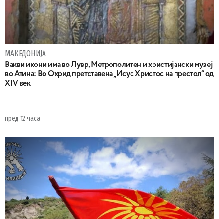
МАКЕДОНИЈА
Вакви икони има во Лувр, Метрополитен и христијански музеј
во Атина: Во Охрид претставена „Исус Христос на престол“ од
XIV век
пред 12 часа