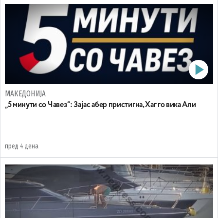
МАКЕДОНИЈА
„5 минути со Чавез“: Зајас абер пристигна, Хаг го вика Али
пред 4 дена