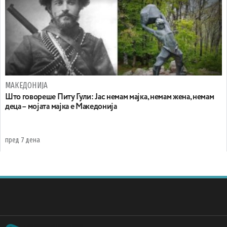
МАКЕДОНИЈА
Што говореше Питу Гули: Јас немам мајка, немам жена, немам
деца – мојата мајка е Македонија
пред 7 дена