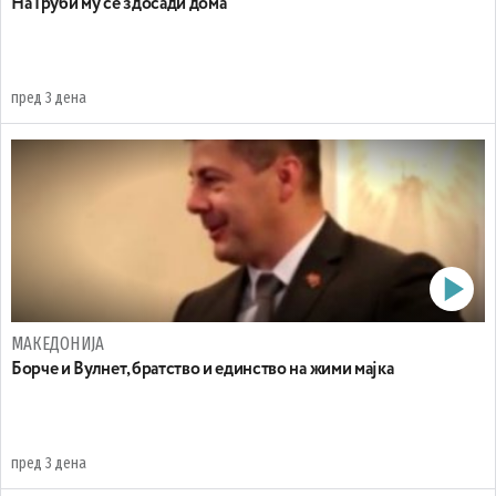
На Груби му се здосади дома
пред 3 дена
МАКЕДОНИЈА
Борче и Вулнет, братство и единство на жими мајка
пред 3 дена