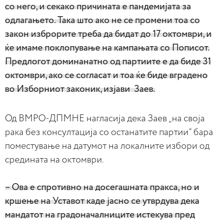
со него, и секако причината е пандемијата за
одлагањето. Така што ако не се промени тоа со
закон изброрите треба да бидат до 17 октомври, и
ќе имаме поклопување на кампањата со Пописот.
Предлогот доминанатно од партиите е да биде 31
октомври, ако се согласат и тоа ќе биде вградено
во Изборниот законик, изјави Заев.
Од ВМРО-ДПМНЕ нагласија дека Заев „на своја
рака без консултација со останатите партии“ бара
поместување на датумот на локалните избори од
средината на октомври.
– Ова е спротивно на досегашната пракса, но и
кршење на Уставот каде јасно се утврдува дека
мандатот на градоначалниците истекува пред