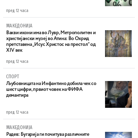
пред 12 часа
МАКЕДОНИЈА
Вакви икони има во Лувр, Метрополитен и
христијански музеј во Атина: Во Охрид
претставена „Исус Христос на престол“ од
XIV век
пред 12 часа
СПОРТ
Љубовницата на Инфантино добила чек со
шест цифри, првиот човек на ФИФА
демантира
пред 12 часа
МАКЕДОНИЈА
Радев: Бугарија ги почитува различните