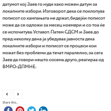
датумот кој Заев го нуди како можен датум за
локалните избори. Изговорот дека се поклопува
пописот со кампањата не држат, бидејќи пописот
може да се одложи за месец ноември и со тоа ќе
се испочитува Уставот. Патем СДСМ и Заев до
пред неколку дена ја убедуваа јавноста дека
локалните избори и пописот се процеси кои
можат без проблеми да течат паралелно, за сега
Заев да говори нешто сосема друго, реагираа од
ВМРО-ДПМНЕ.
Share this...