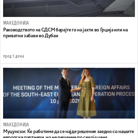
МАКЕДОНИЈА
Раководството на СДСМ барајте го на јахти во Грција или на
приватни забави во Дубаи
пред 5 дена
МАКЕДОНИЈА
Муцунски: Ќе работиме да се најде решение заедно со нашите
европски партнери, но не решение по секоја цена