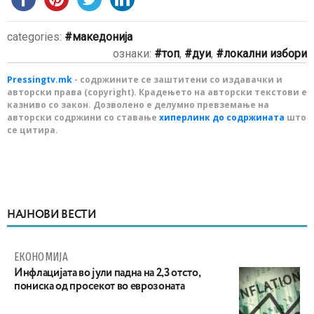
categories:
македонија
ознаки:
топ
,
дуи
,
локални избори
Pressingtv.mk
- содржините се заштитени со издавачки и
авторски права (copyright). Крадењето на авторски текстови е
казниво со закон. Дозволено е делумно превземање на
авторски содржини со ставање
хиперлинк до содржината
што
се цитира.
НАЈНОВИ ВЕСТИ
ЕКОНОМИЈА
Инфлацијата во јули падна на 2,3 отсто,
пониска од просекот во еврозоната