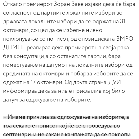
Откако премиерот Зоран Заев изјави дека ќе бара
согласност од партиите локалните избори во
државата локалните избори да се одржат на 31
октомври, со цел да се избегне нивно
поклопување со пописот, од опозициската ВМРО-
ДПМНЕ реагираа дека премиерот на своја рака,
без консултација со останатите партии, бара
поместување на датумот на локалните избори од
средината на октомври и побараа изборите да се
одржат на 17 октомври. Од друга страна, ДУИ
информираа дека за нив е прифатлив кој било
датум за одржување на изборите.
– Имаме причина за одложување на изборите, а
тоа секако е пописот кој ќе се спроведува во
септември, и не сакаме кампањата да се поклопи