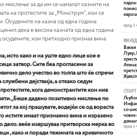
падна 
о мислење за да им се намалат казните на
понис
ата на протестите за „Монструм“, кои се
евроз
и. Осудените на казна од една година
пред 3 
оценил дека е висока казната од една година
д осудените, кои претходно признаа вина.
МАКЕД
Вакви
Лувр,
а, исто како и на уште едно лице кое е
христи
сеци затвор. Сите беа прогласени за
Атина
претс
вично дело учество во толпа што ќе спречи
пред 3 
Христо
службени дејствија, а откако седум
XIV в
протестите, кога демонстрантите кон нив
СПОРТ
мети.„Беше дадено позитивно мислење по
Љубов
Инфан
тот за кој прашувате, водејќи се од вораста
со ше
то истите имаат признаено вина и изразено
човек
деман
о дело. веќе извршуваа притворска мерка во
пред 4 
еци , како и поради тежината на кривичното