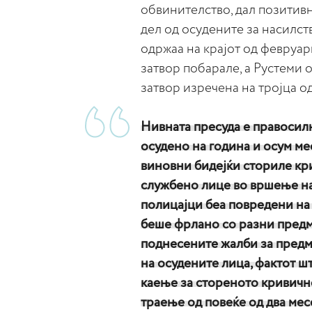
обвинителство, дал позитивн
дел од осудените за насилств
одржаа на крајот од февруар
затвор побарале, а Рустеми 
затвор изречена на тројца о
Нивната пресуда е правосилн
осудено на година и осум ме
виновни бидејќи сториле кри
службено лице во вршење на 
полицајци беа повредени на 
беше фрлано со разни пред
поднесените жалби за предме
на осудените лица, фактот ш
каење за стореното кривичн
траење од повеќе од два мес