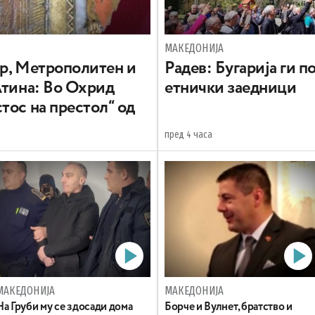
МАКЕДОНИЈА
вр, Метрополитен и
Радев: Бугарија ги 
Атина: Во Охрид
етнички заедници
тос на престол“ од
пред 4 часа
МАКЕДОНИЈА
МАКЕДОНИЈА
На Груби му се здосади дома
Борче и Вулнет, братство и