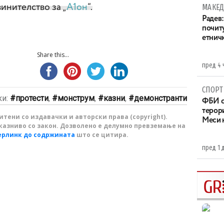
винителство за „
А1он
“.
МАКЕД
Радев:
почит
етнич
Share this...
пред 4 
СПОРТ
ки:
протести
,
монструм
,
казни
,
демонстранти
ФБИ с
терор
тени со издавачки и авторски права (copyright).
Меси 
казниво со закон. Дозволено е делумно превземање на
ерлинк до содржината
што се цитира.
пред 1 