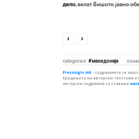
дело
, велат Вишото јавно об
categories:
македонија
озна
Pressingtv.mk
- содржините се зашти
Крадењето на авторски текстови е 
авторски содржини со ставање
хип