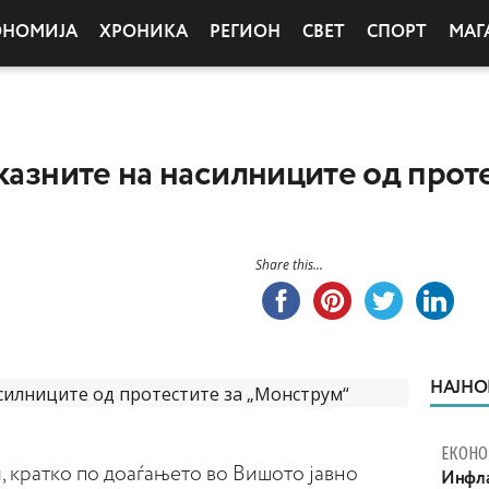
ОНОМИЈА
ХРОНИКА
РЕГИОН
СВЕТ
СПОРТ
МАГ
 казните на насилниците од прот
Share this...
НАЈНО
ЕКОНО
 кратко по доаѓањето во Вишото јавно
Инфла