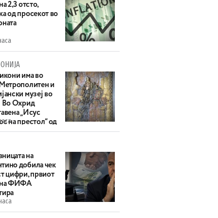
на 2,3 отсто,
ка од просекот во
оната
часа
ОНИЈА
 икони има во
 Метрополитен и
јански музеј во
: Во Охрид
тавена „Исус
часа
с на престол“ од
ек
ницата на
тино добила чек
ст цифри, првиот
 на ФИФА
тира
часа