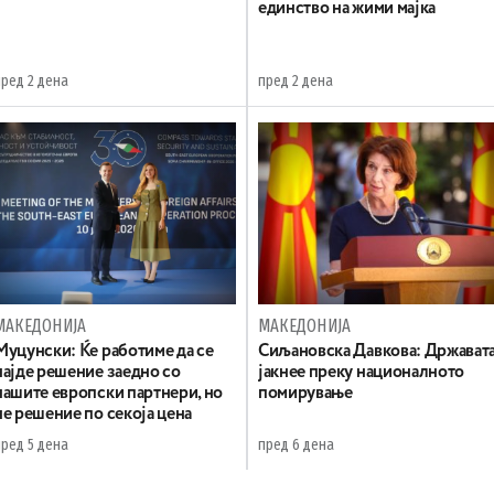
единство на жими мајка
пред 2 дена
пред 2 дена
МАКЕДОНИЈА
МАКЕДОНИЈА
Муцунски: Ќе работиме да се
Сиљановска Давкова: Држават
најде решение заедно со
јакнее преку националното
нашите европски партнери, но
помирување
не решение по секоја цена
пред 5 дена
пред 6 дена