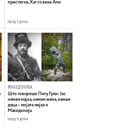
пристигна, Хаг го вика Али
пред 3 дена
МАКЕДОНИЈА
а
Што говореше Питу Гули: Јас
немам мајка, немам жена, немам
деца – мојата мајка е
Македонија
пред 6 дена