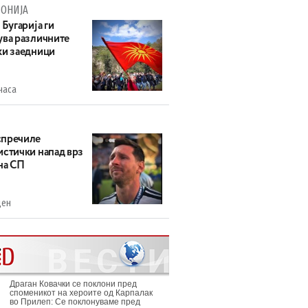
ОНИЈА
 Бугарија ги
ува различните
ки заедници
часа
пречиле
истички напад врз
на СП
ден