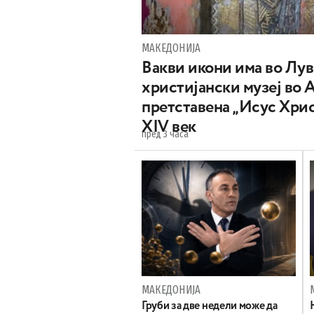
МАКЕДОНИЈА
Вакви икони има во Лу
христијански музеј во 
претставена „Исус Хрис
XIV век
пред 3 часа
МАКЕДОНИЈА
Груби за две недели може да