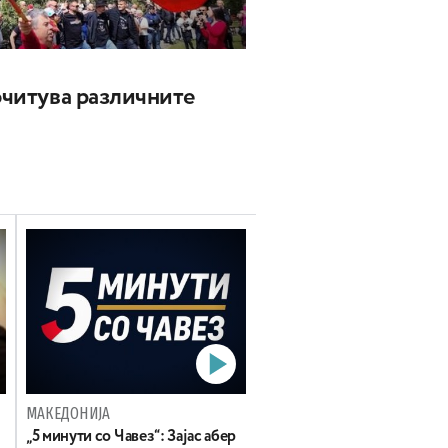
почитува различните
МАКЕДОНИЈА
„5 минути со Чавез“: Зајас абер