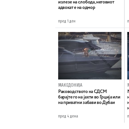
излезе на слобода, неговиот
адвокат е на одмор
пред 1 ден
МАКЕДОНИЈА
Раководството на СДСМ
барајте го на јахти во Грција или
на приватни забави во Дубаи
пред 4 дена