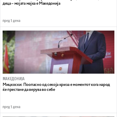
деца – мојата мајка е Македонија
пред 5 дена
МАКЕДОНИЈА
Мицкоски: Поопасно од секоја криза е моментот кога народ
ќе престане да верува во себе
пред 5 дена