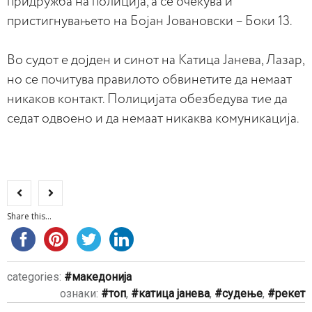
придружба на полиција, а се очекува и
пристигнувањето на Бојан Јовановски – Боки 13.
Во судот е дојден и синот на Катица Јанева, Лазар,
но се почитува правилото обвинетите да немаат
никаков контакт. Полицијата обезбедува тие да
седат одвоено и да немаат никаква комуникација.
Share this...
categories:
македонија
ознаки:
топ
,
катица јанева
,
судење
,
рекет