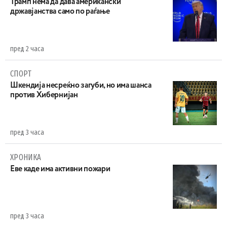
Трамп нема да дава американски
државјанства само по раѓање
пред 2 часа
СПОРТ
Шкендија несреќно загуби, но има шанса
против Хибернијан
пред 3 часа
ХРОНИКА
Eве каде има активни пожари
пред 3 часа