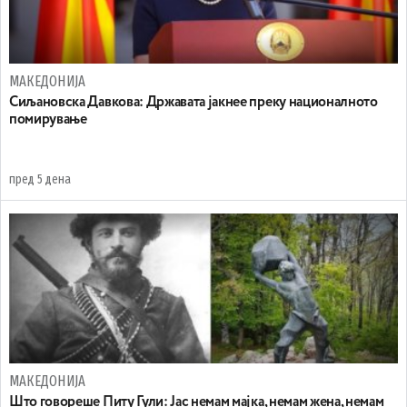
МАКЕДОНИЈА
Сиљановска Давкова: Државата јакнее преку националното
помирување
пред 5 дена
МАКЕДОНИЈА
Што говореше Питу Гули: Јас немам мајка, немам жена, немам