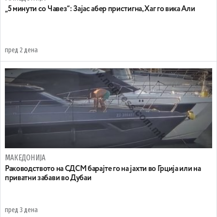
„5 минути со Чавез“: Зајас абер пристигна, Хаг го вика Али
пред 2 дена
МАКЕДОНИЈА
Раководството на СДСМ барајте го на јахти во Грција или на
приватни забави во Дубаи
пред 3 дена