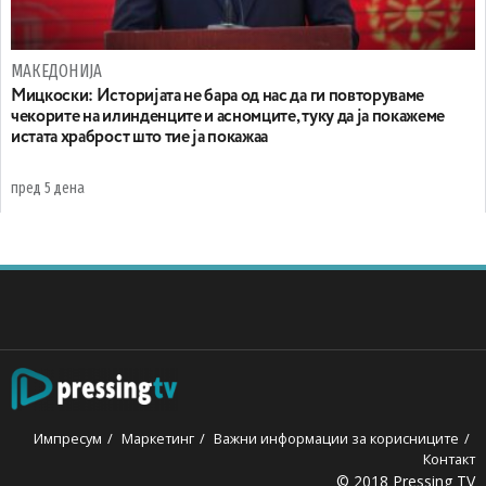
МАКЕДОНИЈА
Мицкоски: Историјата не бара од нас да ги повторуваме
чекорите на илинденците и асномците, туку да ја покажеме
истата храброст што тие ја покажаа
пред 5 дена
Импресум
Маркетинг
Важни информации за корисниците
Контакт
© 2018 Pressing TV