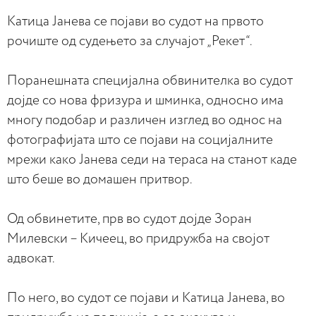
Катица Јанева се појави во судот на првото
рочиште од судењето за случајот „Рекет“.
Поранешната специјална обвинителка во судот
дојде со нова фризура и шминка, односно има
многу подобар и различен изглед во однос на
фотографијата што се појави на социјалните
мрежи како Јанева седи на тераса на станот каде
што беше во домашен притвор.
Од обвинетите, прв во судот дојде Зоран
Милевски – Кичеец, во придружба на својот
адвокат.
По него, во судот се појави и Катица Јанева, во