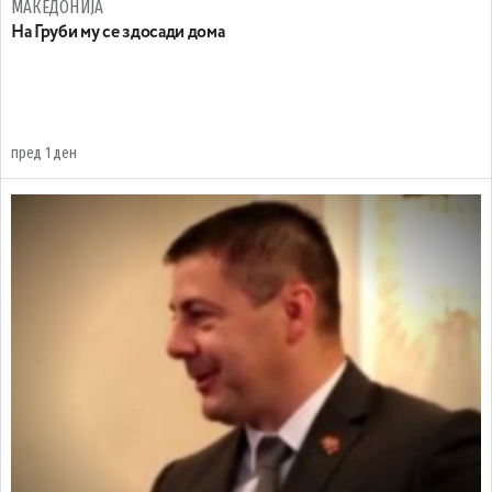
МАКЕДОНИЈА
На Груби му се здосади дома
пред 1 ден