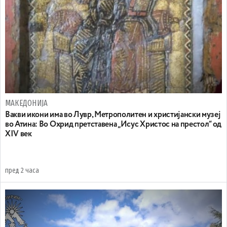
МАКЕДОНИЈА
Вакви икони има во Лувр, Метрополитен и христијански музеј
во Атина: Во Охрид претставена „Исус Христос на престол“ од
XIV век
пред 2 часа