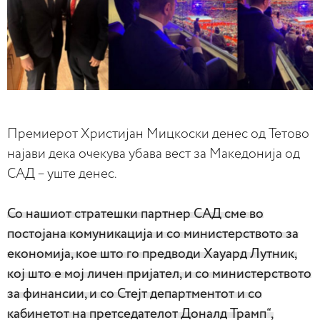
Премиерот Христијан Мицкоски денес од Тетово
најави дека очекува убава вест за Македонија од
САД – уште денес.
Со нашиот стратешки партнер САД сме во
постојана комуникација и со министерството за
економија, кое што го предводи Хауард Лутник,
кој што е мој личен пријател, и со министерството
за финансии, и со Стејт департментот и со
кабинетот на претседателот Доналд Трамп“,