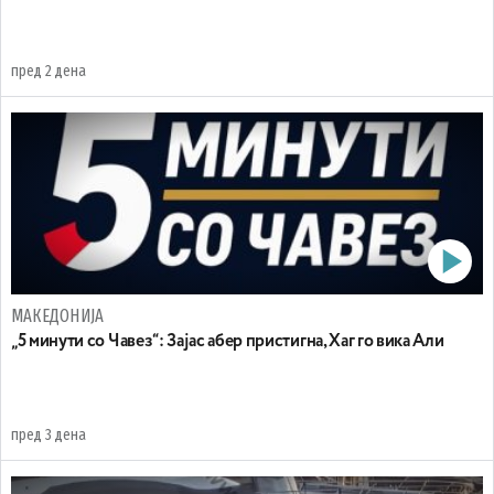
пред 2 дена
МАКЕДОНИЈА
„5 минути со Чавез“: Зајас абер пристигна, Хаг го вика Али
пред 3 дена