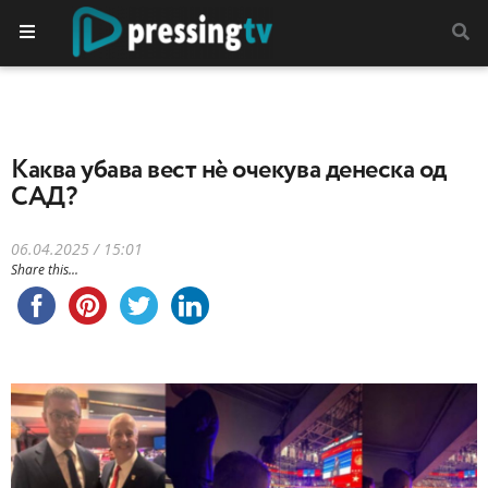
Каква убава вест нѐ очекува денеска од
САД?
06.04.2025 / 15:01
Share this...