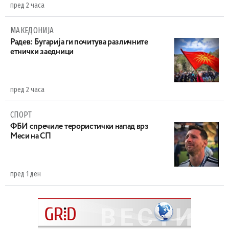
пред 2 часа
МАКЕДОНИЈА
Радев: Бугарија ги почитува различните
етнички заедници
пред 2 часа
СПОРТ
ФБИ спречиле терористички напад врз
Меси на СП
пред 1 ден