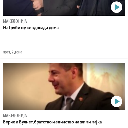
МАКЕДОНИЈА
На Груби му се здосади дома
пред 2 дена
МАКЕДОНИЈА
Борче и Вулнет, братство и единство на жими мајка