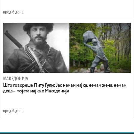
пред 6 дена
МАКЕДОНИЈА
Што говореше Питу Гули: Јас немам мајка, немам жена, немам
деца – мојата мајка е Македонија
пред 6 дена