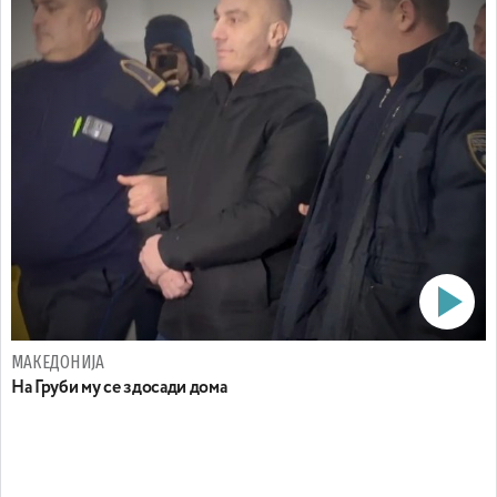
МАКЕДОНИЈА
На Груби му се здосади дома