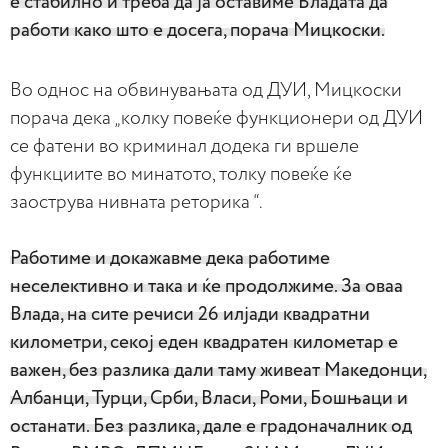
е стабилно и треба да ја оставиме Владата да
работи како што е досега, порача Мицкоски.
Во однос на обвинувањата од ДУИ, Мицкоски
порача дека „колку повеќе функционери од ДУИ
се фатени во криминал додека ги вршеле
функциите во минатото, толку повеќе ќе
заострува нивната реторика “.
Работиме и докажавме дека работиме
неселективно и така и ќе продолжиме. За оваа
Влада, на сите речиси 26 илјади квадратни
километри, секој еден квадратен километар е
важен, без разлика дали таму живеат Македонци,
Албанци, Турци, Срби, Власи, Роми, Бошњаци и
останати. Без разлика, дале е градоначалник од