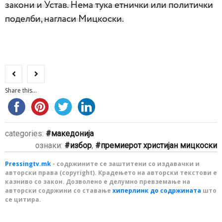
закони и Устав. Нема тука етнички или политички
поделби, нагласи Мицкоски.
Share this...
categories:
македонија
ознаки:
избор
,
премиерот христијан мицкоски
Pressingtv.mk
- содржините се заштитени со издавачки и
авторски права (copyright). Крадењето на авторски текстови е
казниво со закон. Дозволено е делумно превземање на
авторски содржини со ставање
хиперлинк до содржината
што
се цитира.