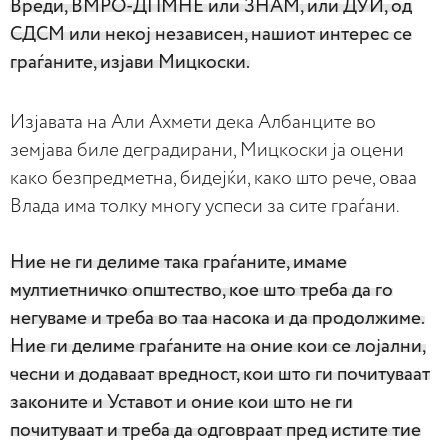
Вреди, ВМРО-ДПМНЕ или ЗНАМ, или ДУИ, од
СДСМ или некој независен, нашиот интерес се
граѓаните, изјави Мицкоски.
Изјавата на Али Ахмети дека Албанците во
земјава биле деградирани, Мицкоски ја оцени
како безпредметна, бидејќи, како што рече, оваа
Влада има толку многу успеси за сите граѓани.
Ние не ги делиме така граѓаните, имаме
мултиетничко општество, кое што треба да го
негуваме и треба во таа насока и да продолжиме.
Ние ги делиме граѓаните на оние кои се лојални,
чесни и додаваат вредност, кои што ги почитуваат
законите и Уставот и оние кои што не ги
почитуваат и треба да одговраат пред истите тие