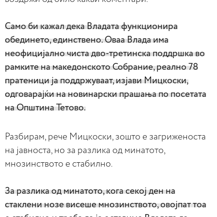
Само би кажал дека Владата функционира
обединето, единствено. Оваа Влада има
неофицијално чиста дво-третинска поддршка во
рамките на македонското Собрание, реално 78
пратеници ја поддржуваат, изјави Мицкоски,
одговарајќи на новинарски прашања по посетата
на Општина Тетово.
Разбирам, рече Мицкоски, зошто е загриженоста
на јавноста, но за разлика од минатото,
мнозинството е стабилно.
За разлика од минатото, кога секој ден на
стаклени нозе висеше мнозинството, овојпат тоа