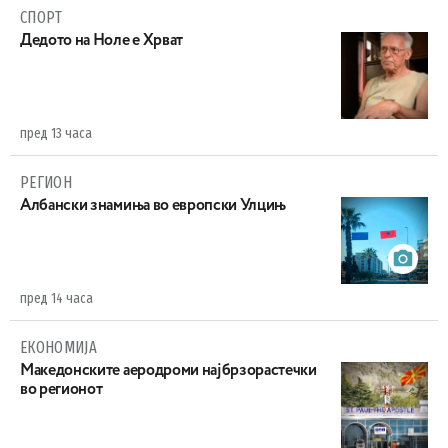
СПОРТ
Дедото на Ноле е Хрват
пред 13 часа
РЕГИОН
Aлбански знамиња во европски Улцињ
пред 14 часа
ЕКОНОМИЈА
Maкедонските аеродроми најбрзорастечки
во регионот