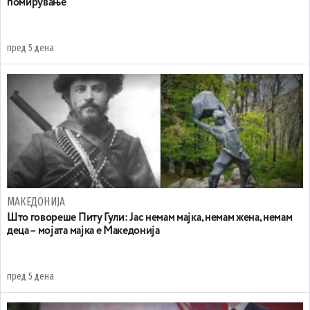
помирување
пред 5 дена
МАКЕДОНИЈА
Што говореше Питу Гули: Јас немам мајка, немам жена, немам
деца – мојата мајка е Македонија
пред 5 дена