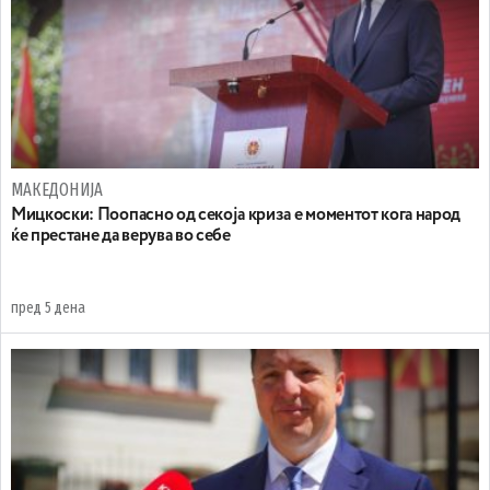
МАКЕДОНИЈА
Мицкоски: Поопасно од секоја криза е моментот кога народ
ќе престане да верува во себе
пред 5 дена