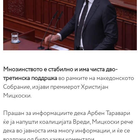
Мнозинството е стабилно и има чиста дво-
третинска поддршка
во рамките на македонското
Собрание, изјави премиерот Христијан
Мицкоски.
Прашан за информациите дека Арбен Таравари
ќе ја напушти коалицијата Вреди, Мицкоски рече
дека во јавноста има многу информации, и ќе се
воздржи од било какви коментари.