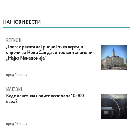
НАЈНОВИ ВЕСТИ
РЕГИОН
Долга е раката на Грција: Грчка партија
спречи во Нови Сад да се постави споменик
„Мајка Македонија“
пред 12 часа
МАГАЗИН
Каде исчезнаа новите возила за 10.000
евра?
пред 13 часа