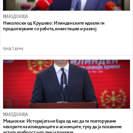
МАКЕДОНИЈА
Николоски од Крушево: Илинденските идеали ги
продолжуваме со работа, инвестиции и развој
пред 5 дена
МАКЕДОНИЈА
Мицкоски: Историјата не бара од нас да ги повторуваме
чекорите на илинденците и асномците, туку да ја покажеме
истата храброст што тие ја покажаа