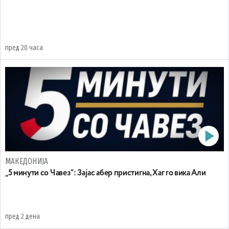
пред 20 часа
МАКЕДОНИЈА
„5 минути со Чавез“: Зајас абер пристигна, Хаг го вика Али
пред 2 дена