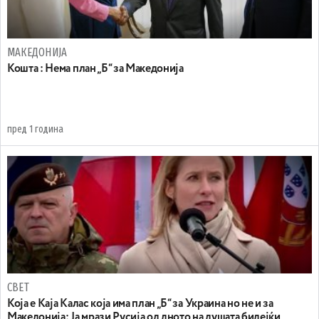
МАКЕДОНИЈА
Koшта : Нема план „Б“ за Македонија
пред 1 година
СВЕТ
Koja e Kaja Kaлас која има план „Б“ за Украина но не и за
Македонија: Ја мрази Русија од дното на душата бидејќи