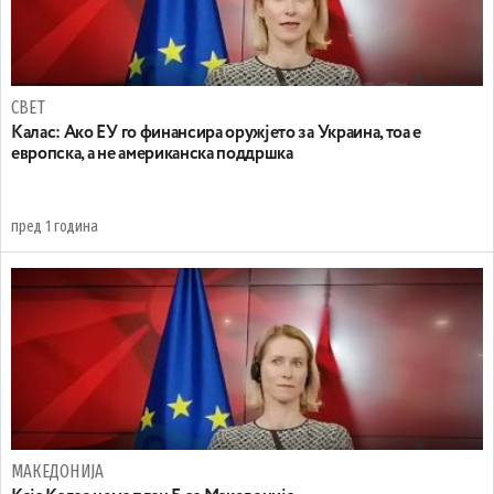
СВЕТ
Калас: Ако ЕУ го финансира оружјето за Украина, тоа е
европска, а не американска поддршка
пред 1 година
МАКЕДОНИЈА