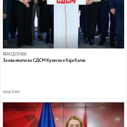
МАКЕДОНИЈА
За ова икипа во СДСМ Кузеска е Каја Калас
пред 8 мес.