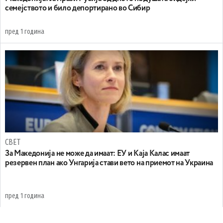
семејството и било депортирано во Сибир
пред 1 година
СВЕТ
За Македонија не може да имаат: EУ и Каја Калас имаат
резервен план ако Унгарија стави вето на приемот на Украина
пред 1 година