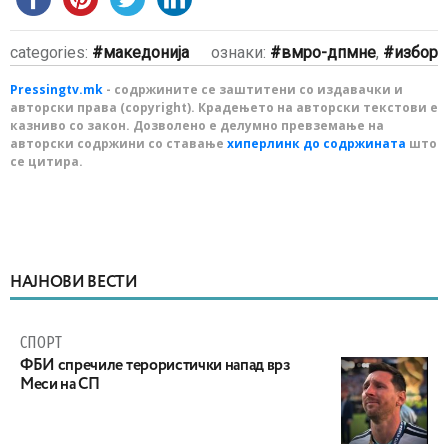
categories:
македонија
ознаки:
вмро-дпмне
,
избор
Pressingtv.mk
- содржините се заштитени со издавачки и
авторски права (copyright). Крадењето на авторски текстови е
казниво со закон. Дозволено е делумно превземање на
авторски содржини со ставање
хиперлинк до содржината
што
се цитира.
НАЈНОВИ ВЕСТИ
СПОРТ
ФБИ спречиле терористички напад врз
Меси на СП