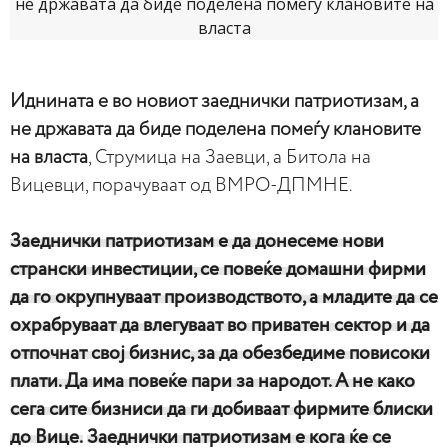
Иднината е во новиот заеднички патриотизам, а
не државата да биде поделена помеѓу клановите
на власта
, Струмица на Заевци, а Битола на
Вицевци, порачуваат од ВМРО-ДПМНЕ.
Заеднички патриотизам е да донесеме нови
странски инвестиции, се повеќе домашни фирми
да го окрупнуваат производството, а младите да се
охрабруваат да влегуваат во приватен сектор и да
отпочнат свој бизнис, за да обезбедиме повисоки
плати. Да има повеќе пари за народот. А не како
сега сите бизниси да ги добиваат фирмите блиски
до Вице.
Заеднички патриотизам е кога ќе се