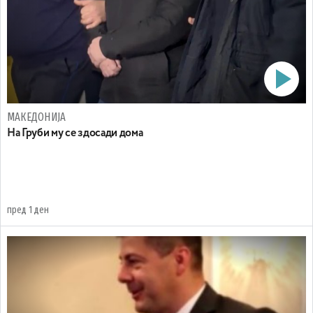
МАКЕДОНИЈА
На Груби му се здосади дома
пред 1 ден