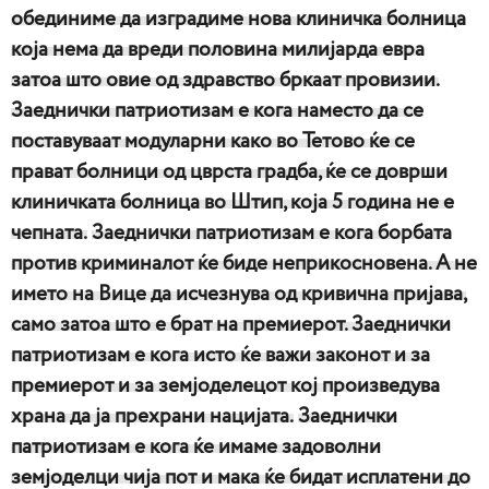
обединиме да изградиме нова клиничка болница
која нема да вреди половина милијарда евра
затоа што овие од здравство бркаат провизии.
Заеднички патриотизам е кога наместо да се
поставуваат модуларни како во Тетово ќе се
прават болници од цврста градба, ќе се доврши
клиничката болница во Штип, која 5 година не е
чепната.
Заеднички патриотизам е кога борбата
против криминалот ќе биде неприкосновена. А не
името на Вице да исчезнува од кривична пријава,
само затоа што е брат на премиерот. Заеднички
патриотизам е кога исто ќе важи законот и за
премиерот и за земјоделецот кој произведува
храна да ја прехрани нацијата.
Заеднички
патриотизам е кога ќе имаме задоволни
земјоделци чија пот и мака ќе бидат исплатени до