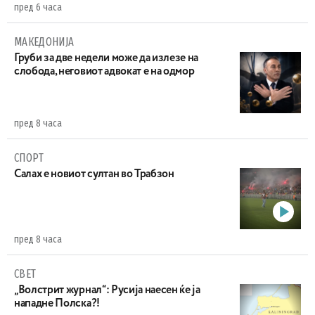
пред 6 часа
МАКЕДОНИЈА
Груби за две недели може да излезе на
слобода, неговиот адвокат е на одмор
пред 8 часа
СПОРТ
Салах е новиот султан во Трабзон
пред 8 часа
СВЕТ
„Волстрит журнал“: Русија наесен ќе ја
нападне Полска?!