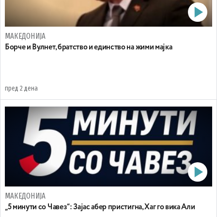
МАКЕДОНИЈА
Борче и Вулнет, братство и единство на жими мајка
пред 2 дена
МАКЕДОНИЈА
„5 минути со Чавез“: Зајас абер пристигна, Хаг го вика Али