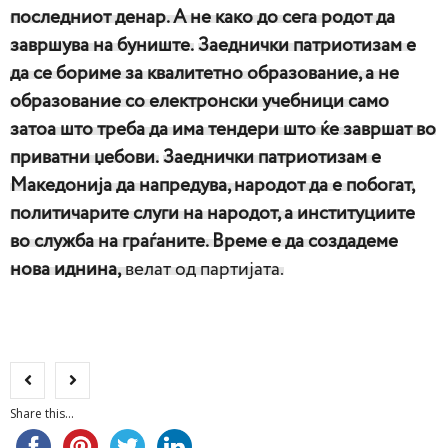
последниот денар. А не како до сега родот да
завршува на буниште.
Заеднички патриотизам е
да се бориме за квалитетно образование, а не
образование со електронски учебници само
затоа што треба да има тендери што ќе завршат во
приватни џебови.
Заеднички патриотизам е
Македонија да напредува, народот да е побогат,
политичарите слуги на народот, а институциите
во служба на граѓаните. Време е да создадеме
нова иднина,
велат од партијата.
Share this...