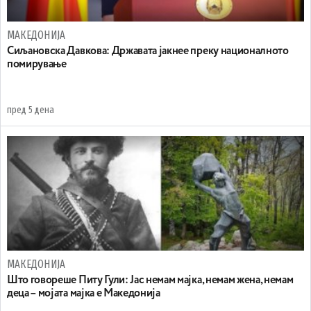
МАКЕДОНИЈА
Сиљановска Давкова: Државата јакнее преку националното
помирување
пред 5 дена
МАКЕДОНИЈА
Што говореше Питу Гули: Јас немам мајка, немам жена, немам
деца – мојата мајка е Македонија