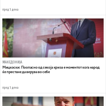
пред 5 дена
МАКЕДОНИЈА
Мицкоски: Поопасно од секоја криза е моментот кога народ
ќе престане да верува во себе
пред 5 дена