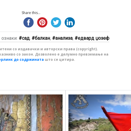
Share this...
ознаки:
сад
,
балкан
,
анализа
,
едвард џозеф
тени со издавачки и авторски права (copyright).
казниво со закон. Дозволено е делумно превземање на
ерлинк до содржината
што се цитира.