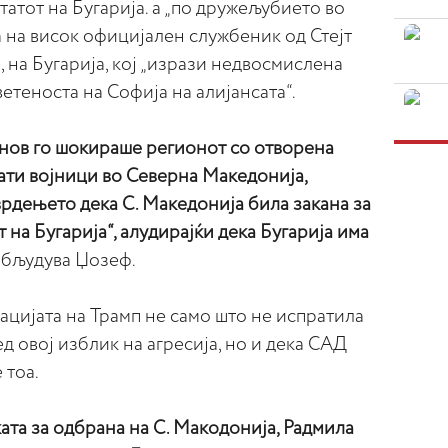
татот на Бугарија. а „по дружељубието во
 на висок официјален службеник од Стејт
, на Бугарија, кој „изрази недвосмислена
етеноста на Софија на алијансата“.
анов го шокираше регионот со отворена
рати војници во Северна Македонија,
врдењето дека С. Македонија била закана за
на Бугарија“, алудирајќи дека Бугарија има
бљудува Џозеф.
ацијата на Трамп не само што не испратила
д овој изблик на агресија, но и дека САД
е тоа.
ата за одбрана на С. Макодонија, Радмила