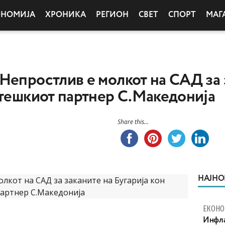
ОНОМИЈА
ХРОНИКА
РЕГИОН
СВЕТ
СПОРТ
МАГ
Непростлив е молкот на САД за 
атешкиот партнер С.Македонија
Share this...
НАЈНО
ЕКОНО
Инфла