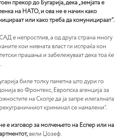
оен прекор до Бугарија, дека „
земјата е
ленка на НАТО, и ова не е начин како
ницираат или како треба да комуницираат“.
САД е непростлив, а од друга страна многу
аканите
кои нивната власт ги испраќа кон
етски прашања и забележуваат дека тоа ќе
.
Бугарија биле толку паметна што дури го
онија во Фронтекс, Европска агенција за
ожностите на Скопје да ја запре илегалната
 прекуграничниот криминал се намалени“.
не е изговор за молчењето на Еспер или на
партментот,
вели Џозеф.