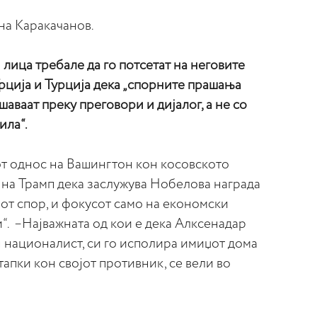
 на Каракачанов.
ица требале да го потсетат на неговите
рција и Турција дека „
спорните прашања
шаваат преку преговори и дијалог, а не со
ила“
.
от однос на Вашингтон кон косовското
 на Трамп дека заслужува Нобелова награда
от спор, и фокусот само на економски
“. –
Најважната од кои е дека Алксенадар
 националист, си го исполира имиџот дома
тапки кон својот противник, се вели во