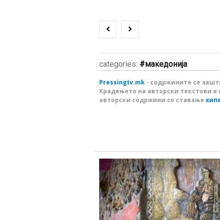
categories:
македонија
Pressingtv.mk
- содржините се зашти
Крадењето на авторски текстови е 
авторски содржини со ставање
хип