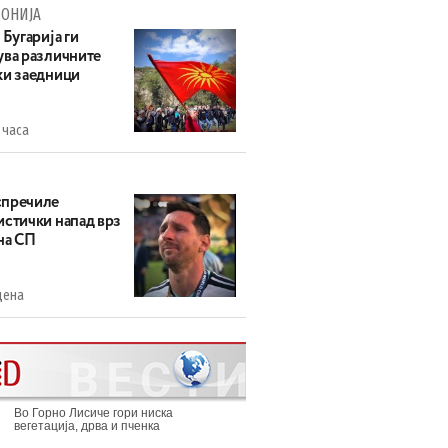
ОНИЈА
 Бугарија ги
ува различните
ки заедници
 часа
пречиле
истички напад врз
на СП
дена