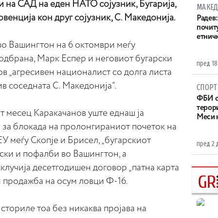
 на САД на еден НАТО сојузник, Бугарија,
МАКЕД
рвенција кон друг сојузник, С. Македонија.
Радев:
почит
етнич
во Вашингтон на 6 октомври меѓу
одбрана, Марк Еспер и неговиот бугарски
пред 18
в „агресивен националист со долга листа
ив соседната С. Македонија“.
СПОРТ
ФБИ с
терор
т месец Каракачанов уште еднаш ја
Меси 
 за блокада на пролонгираниот почеток на
ЕУ меѓу Скопје и Брисел, „бугарскиот
пред 2 
ски и пофалби во Вашингтон, а
клучија десетгодишен договор „
патна карта
 продажба на осум ловци Ф-16.
сториле тоа без никаква пројава на