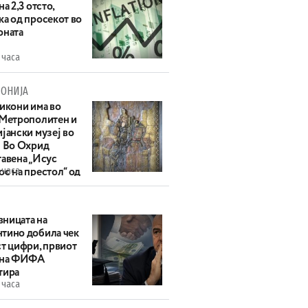
на 2,3 отсто,
ка од просекот во
оната
 часа
ОНИЈА
 икони има во
 Метрополитен и
јански музеј во
: Во Охрид
тавена „Исус
 часа
с на престол“ од
ек
ницата на
тино добила чек
ст цифри, првиот
 на ФИФА
тира
 часа