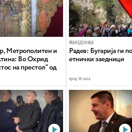
МАКЕДОНИЈА
вр, Метрополитен и
Радев: Бугарија ги 
Атина: Во Охрид
етнички заедници
тос на престол“ од
пред 18 часа