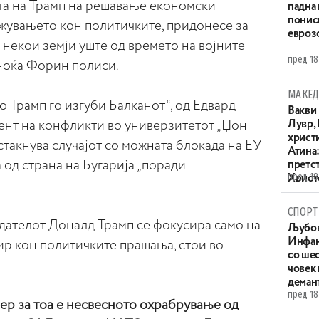
та на Трамп на решавање економски
падна 
понис
жувањето кон политичките, придонесе за
евроз
некои земји уште од времето на војните
пред 18
иноќа Форин полиси.
МАКЕД
о Трамп го изгуби Балканот“, од Едвард
Вакви
нт на конфликти во универзитетот „Џон
Лувр,
христи
стакнува случајот со можната блокада на ЕУ
Атина
од страна на Бугарија „поради
претс
пред 18
Христо
XIV в
СПОРТ
дателот Доналд Трамп се фокусира само на
Љубов
Инфан
ир кон политичките прашања, стои во
со ше
човек
деман
пред 18
р за тоа е несвесното охрабрување од