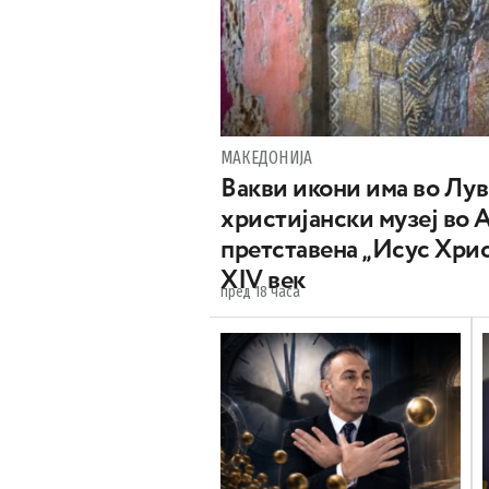
МАКЕДОНИЈА
Вакви икони има во Лу
христијански музеј во 
претставена „Исус Хрис
XIV век
пред 18 часа