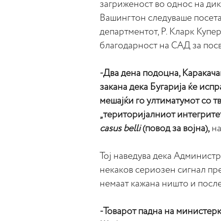
загриженост во однос на дик
Вашингтон следуваше посета
департментот, Р. Кларк Купер
благодарност на САД за посв
-Два дена подоцна, Каракач
закана дека Бугарија ќе исп
мешајќи го ултиматумот со т
„територијалниот интегритет 
casus belli
(
повод за војна),
на
Тој наведува дека Администр
некаков сериозен сигнал пре
немаат кажана ништо и посл
-Товарот падна на министерк