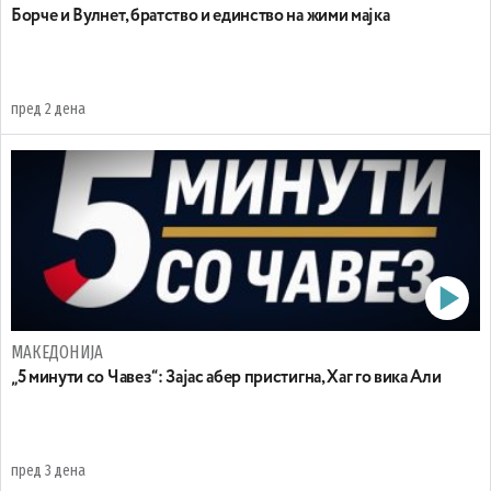
Борче и Вулнет, братство и единство на жими мајка
пред 2 дена
МАКЕДОНИЈА
„5 минути со Чавез“: Зајас абер пристигна, Хаг го вика Али
пред 3 дена