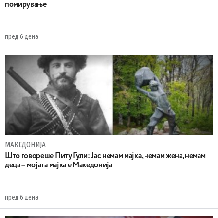
помирување
пред 6 дена
МАКЕДОНИЈА
Што говореше Питу Гули: Јас немам мајка, немам жена, немам
деца – мојата мајка е Македонија
пред 6 дена