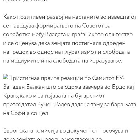
Како позитивен развој на настаните во извештајот
се наведува формирањето на Советот за
соработка меѓу Владата и граѓанското општество
и се оценува дека земјата постигнала одреден
напредок во однос на плурализмот и слободата
на медиумите и на слободата на изразување.
Европската комисија во документот посочува и
дека земјата е целосно усогласена со