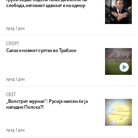
Груби за две недели може да излезе на
слобода, неговиот адвокат е на одмор
пред 1 ден
СПОРТ
Салах е новиот султан во Трабзон
пред 1 ден
СВЕТ
„Волстрит журнал“: Русија наесен ќе ја
нападне Полска?!
пред 1 ден