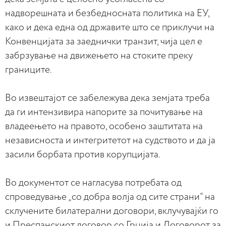
надворешната и безбедносната политика на ЕУ,
како и дека една од државите што се приклучи на
Конвенцијата за заеднички транзит, чија цел е
забрзување на движењето на стоките преку
границите.
Во извештајот се забележува дека земјата треба
да ги интензивира напорите за почитување на
владеењето на правото, особено заштитата на
независноста и интегритетот на судството и да ја
засили борбата против корупцијата.
Во документот се нагласува потребата од
спроведување „со добра волја од сите страни“ на
склучените билатерални договори, вклучувајќи го
и Преспанскиот договор со Грција и Договорот за