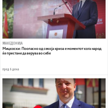
МАКЕДОНИЈА
Мицкоски: Поопасно од секоја криза е моментот кога народ
ќе престане да верува во себе
пред 6 дена