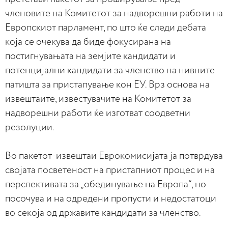
членовите на Комитетот за надворешни работи на
Европскиот парламент, по што ќе следи дебата
која се очекува да биде фокусирана на
постигнувањата на земјите кандидати и
потенцијални кандидати за членство на нивните
патишта за пристапување кон ЕУ. Врз основа на
извештаите, известувачите на Комитетот за
надворешни работи ќе изготват соодветни
резолуции.
Во пакетот-извештаи Еврокомисијата ја потврдува
својата посветеност на пристапниот процес и на
перспективата за „обединување на Европа“, но
посочува и на одредени пропусти и недостатоци
во секоја од државите кандидати за членство.