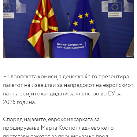
– Европската комисија денеска ќе го презентира
пакетот на извештаи за напредокот на европскиот
пат на земјите кандидати за членство во ЕУ за
2025 година.
Според најавите, еврокомесарката за
проширување Марта Кос попладнево ќе го
претстави пакетот за проширување пред