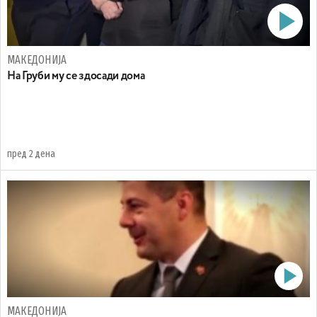
МАКЕДОНИЈА
На Груби му се здосади дома
пред 2 дена
МАКЕДОНИЈА