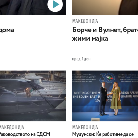
МАКЕДОНИЈА
 дома
Борче и Вулнет, брат
жими мајка
пред 1 ден
МАКЕДОНИЈА
МАКЕДОНИЈА
Раководството на СДСМ
Муцунски: Ќе работиме да се