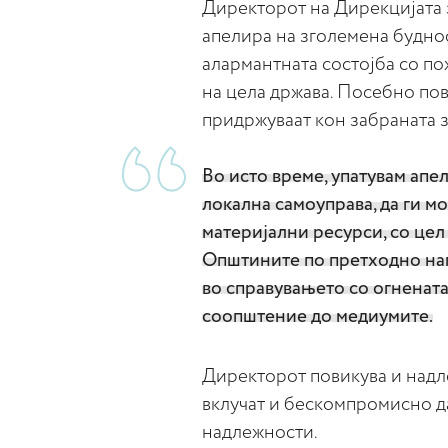
Директорот на Дирекцијата 
апелира на зголемена будно
алармантната состојба со по
на цела држава. Посебно пови
придржуваат кон забраната 
Во исто време, упатувам апе
локална самоуправа, да ги м
материјални ресурси, со цел
Општините по претходно нап
во справувањето со огнената
соопштениe до медиумите.
Директорот повикува и надл
вклучат и бескомпромисно да
надлежности.