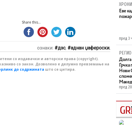
ХРОНИ
Eве ка
пожар
Share this...
пред 3 
ознаки:
дзс
,
аднан џафероски.
РЕГИО
тени со издавачки и авторски права (copyright).
Долга 
казниво со закон. Дозволено е делумно превземање на
Грчка 
ерлинк до содржината
што се цитира.
Нови С
споме
Макед
пред 20