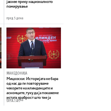
јакнее преку националното
помирување
пред 5 дена
МАКЕДОНИЈА
Мицкоски: Историјата не бара
од нас да ги повторуваме
чекорите на илинденците и
асномците, туку да ја покажеме
истата храброст што тие ја
пред 5 дена
покажаа