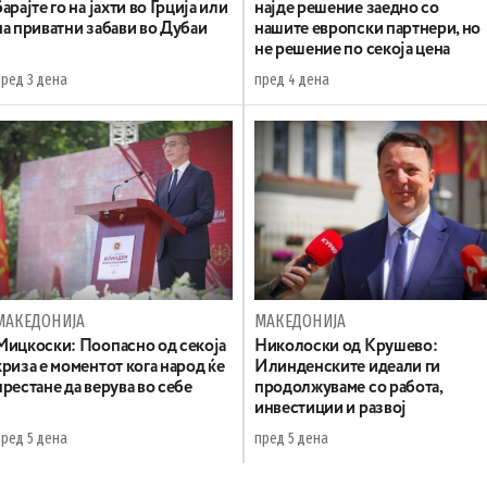
барајте го на јахти во Грција или
најде решение заедно со
на приватни забави во Дубаи
нашите европски партнери, но
не решение по секоја цена
пред 3 дена
пред 4 дена
МАКЕДОНИЈА
МАКЕДОНИЈА
Мицкоски: Поопасно од секоја
Николоски од Крушево:
криза е моментот кога народ ќе
Илинденските идеали ги
престане да верува во себе
продолжуваме со работа,
инвестиции и развој
пред 5 дена
пред 5 дена