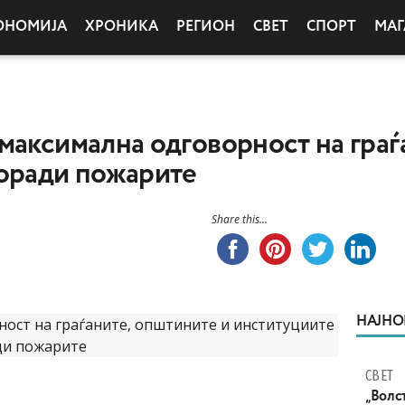
ОНОМИЈА
ХРОНИКА
РЕГИОН
СВЕТ
СПОРТ
МАГ
максимална одговорност на граѓ
поради пожарите
Share this...
НАЈНО
СВЕТ
„Волс