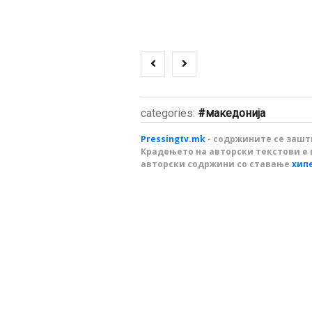
categories:
македонија
Pressingtv.mk
- содржините се зашти
Крадењето на авторски текстови е 
авторски содржини со ставање
хип