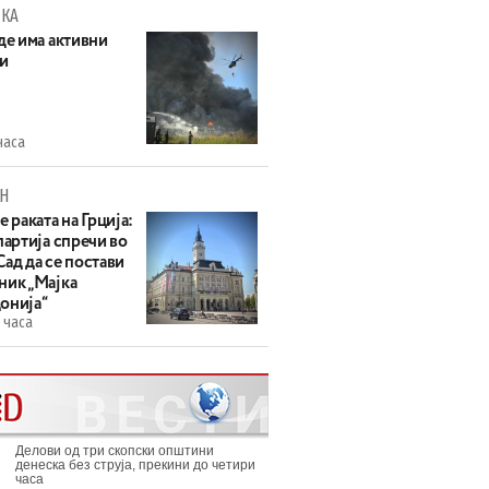
КА
де има активни
и
часа
Н
е раката на Грција:
партија спречи во
ад да се постави
ник „Мајка
онија“
 часа