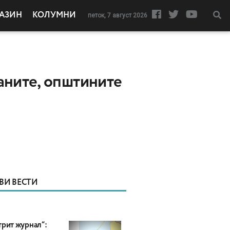
АЗИН
КОЛУМНИ
петок, 7 август 2026
аните, општините
ВИ ВЕСТИ
трит журнал“: