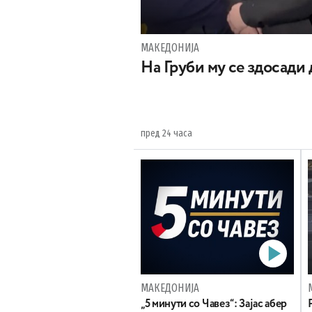
МАКЕДОНИЈА
На Груби му се здосади
пред 24 часа
МАКЕДОНИЈА
„5 минути со Чавез“: Зајас абер