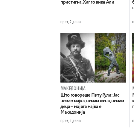
пристигна, Хаг го вика Али
пред 2 дена
МАКЕДОНИЈА
Што говореше Питу Гули: Јас
немам мајка, немам жена, немам
деца – мојата мајка е
Македонија
пред 5 дена