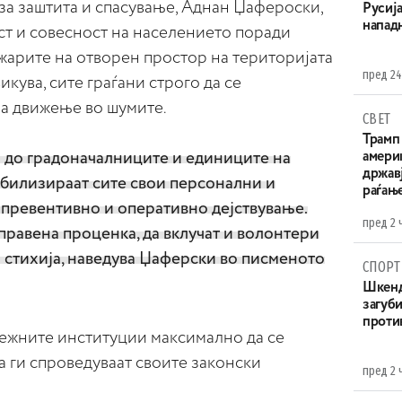
за заштита и спасување, Аднан Џафероски,
Русија
напад
ст и совесност на населението поради
жарите на отворен простор на територијата
пред 24
кува, сите граѓани строго да се
за движење во шумите.
СВЕТ
Трамп 
л до градоначалниците и единиците на
амери
државј
обилизираат сите свои персонални и
раѓањ
 превентивно и оперативно дејствување.
пред 2 
равена проценка, да вклучат и волонтери
 стихија, наведува Џаферски во писмeното
СПОРТ
Шкенд
загуби
проти
ежните институции максимално да се
 ги спроведуваат своите законски
пред 2 