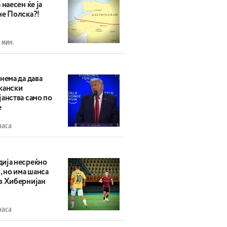
 наесен ќе ја
не Полска?!
 мин.
нема да дава
кански
анства само по
е
часа
ија несреќно
, но има шанса
в Хибернијан
часа