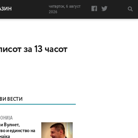
четврток, 6 август
АЗИН
2026
исот за 13 часот
ВИ ВЕСТИ
ОНИЈА
и Вулнет,
во и единство на
мајка