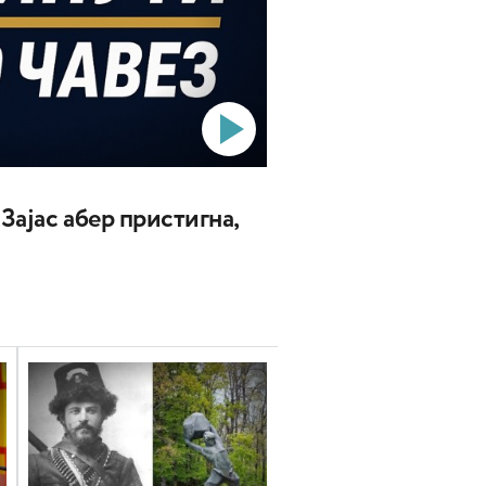
 Зајас абер пристигна,