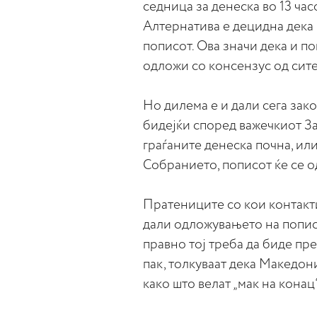
седница за денеска во 13 час
Алтернатива е децидна дека 
пописот. Ова значи дека и по
одложи со консензус од сит
Но дилема е и дали сега зако
бидејќи според важечкиот З
граѓаните денеска почна, или
Собранието, пописот ќе се о
Пратениците со кои контак
дали одложувањето на попис
правно тој треба да биде пр
пак, толкуваат дека Македони
како што велат „мак на конац“