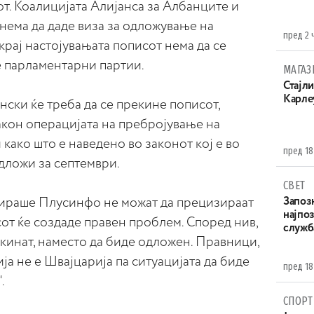
от. Коалицијата Алијанса за Албанците и
нема да даде виза за одложување на
пред 2 
крај настојувањата пописот нема да се
е парламентарни партии.
МАГАЗ
Стајли
Карле
нски ќе треба да се прекине пописот,
акон операцијата на пребројување на
 како што е наведено во законот кој е во
пред 18
дложи за септември.
СВЕТ
тираше Плусинфо не можат да прецизираат
Запоз
најпоз
от ќе создаде правен проблем. Според нив,
служба
екинат, наместо да биде одложен. Правници,
ја не е Швајцарија па ситуацијата да биде
пред 18
.
СПОРТ