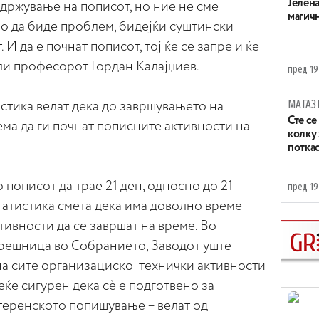
Јелен
одржување на пописот, но ние не сме
магич
ло да биде проблем, бидејќи суштински
 И да е почнат пописот, тој ќе се запре и ќе
ли професорот Гордан Калајџиев.
пред 19
МАГАЗ
стика велат дека до завршувањето на
Сте се
ма да ги почнат пописните активности на
колку
потка
 пописот да трае 21 ден, односно до 21
пред 19
татистика смета дека има доволно време
ивности да се завршат на време. Во
зрешница во Собранието, Заводот уште
на сите организациско-технички активности
еќе сигурен дека сè е подготвено за
теренското попишување – велат од