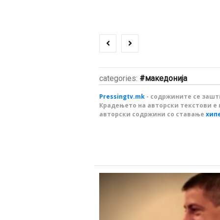
categories:
македонија
Pressingtv.mk
- содржините се зашти
Крадењето на авторски текстови е 
авторски содржини со ставање
хип