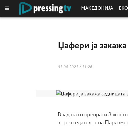
МАКЕДОНИЈА
ЕК
КОЛУМНИ
Џафери ја закажа
01.04.2021 / 11:26
Владата го препрати Законо
а претседателот на Парламен