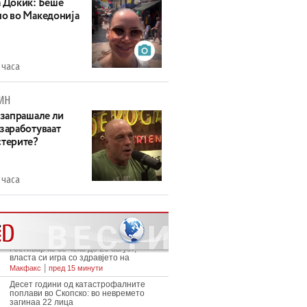
а Докиќ: Беше
но во Македонија
 часа
ИН
 запрашале ли
 заработуваат
стерите?
 часа