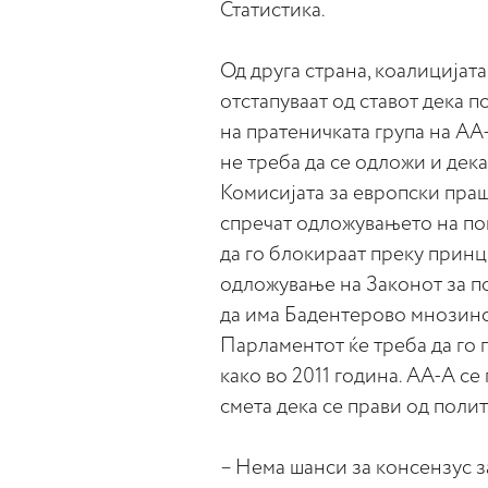
Статистика.
Од друга страна, коалицијат
отстапуваат од ставот дека 
на пратеничката група на АА
не треба да се одложи и дек
Комисијата за европски праш
спречат одложувањето на поп
да го блокираат преку прин
одложување на Законот за по
да има Бадентерово мнозинс
Парламентот ќе треба да го 
како во 2011 година. АА-А с
смета дека се прави од полит
– Нема шанси за консензус з