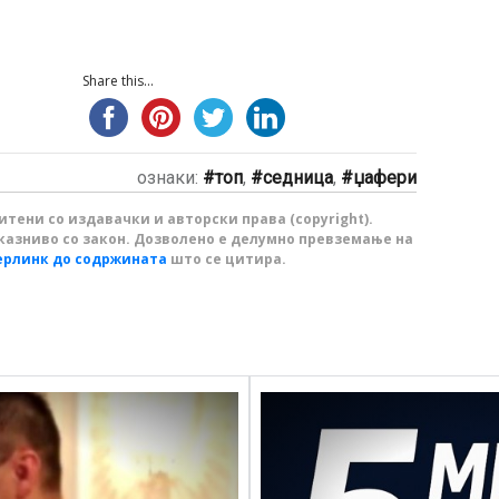
Share this...
ознаки:
топ
,
седница
,
џафери
тени со издавачки и авторски права (copyright).
казниво со закон. Дозволено е делумно превземање на
ерлинк до содржината
што се цитира.