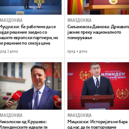
МАКЕДОНИЈА
МАКЕДОНИЈА
Муцунски: Ќе работиме да се
Сиљановска Давкова: Држават
најде решение заедно со
јакнее преку националното
нашите европски партнери, но
помирување
не решение по секоја цена
пред 3 дена
пред 4 дена
МАКЕДОНИЈА
МАКЕДОНИЈА
Николоски од Крушево:
Мицкоски: Историјата не бара
Илинденските идеали ги
од нас да ги повторуваме