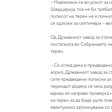
– Навлезени се во рокот за 
Швајцарија, тоа не би треба
пописот на терен не е почнат.
се одложи за септември – ве
Од Државниот завод за стати
постапката во Собранието не
терен.
– Со оглед дека е предвидено
април, Државниот завод за с
сите предвидени пописни акт
периодот додека се чека ра
еднаш ќе направи проверка 
на терен за да биде уште пов
евентуално започнување со 