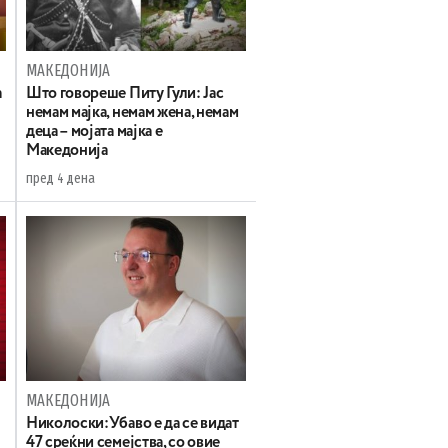
МАКЕДОНИЈА
а
Што говореше Питу Гули: Јас
немам мајка, немам жена, немам
деца – мојата мајка е
Македонија
пред 4 дена
МАКЕДОНИЈА
Николоски:Убаво е да се видат
47 среќни семејства, со овие