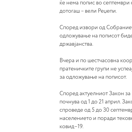
ќе нема попис во септември
дотогаш – вели Реџепи.
Според извори од Собранието
одложување на пописот бидеј
државјанства.
Вчера и по шестчасовна коо
пратеничките групи не успеај
за одложување на пописот.
Според актуелниот Закон за 
почнува од 1 до 21 април. За
спроведе од 5 до 30 септемв
населението и поради теков
ковид–19.