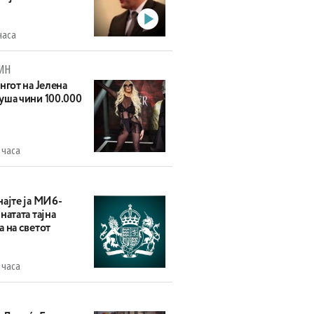
часа
ИН
нгот на Јелена
уша чини 100.000
 часа
најте ја МИ6-
натата тајна
 на светот
 часа