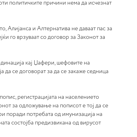
 оти политичките причини нема да исчезнат
, Алијанса и Алтернатива не даваат пас за
ќи го врзуваат со договор за Законот за
рдинација кај Џафери, шефовите на
а да се договорат за да се закаже седница
попис, регистрацијата на населението
конот за одложување на пописот е тој да се
ри поради потребата од имунизација на
ната состојба предизвикана од вирусот