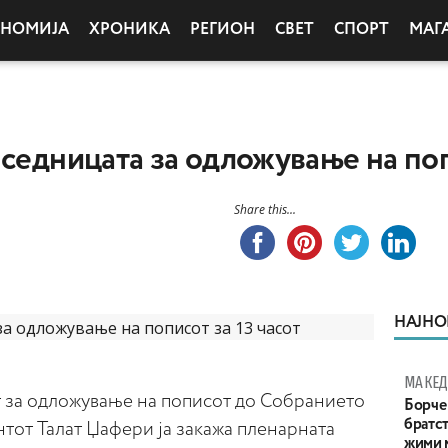
ОНОМИЈА
ХРОНИКА
РЕГИОН
СВЕТ
СПОРТ
МАГ
 седницата за одложување на поп
Share this...
НАЈНО
МАКЕД
т за одложување на пописот до Собранието
Борче 
братст
тот Талат Џафери ја закажа пленарната
жими 