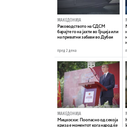
МАКЕДОНИЈА
Раководството на СДСМ
барајте го на јахти во Грција или
на приватни забави во Дубаи
пред 2 дена
МАКЕДОНИЈА
Мицкоски: Поопасно од секоја
криза е моментот кога народ ќе