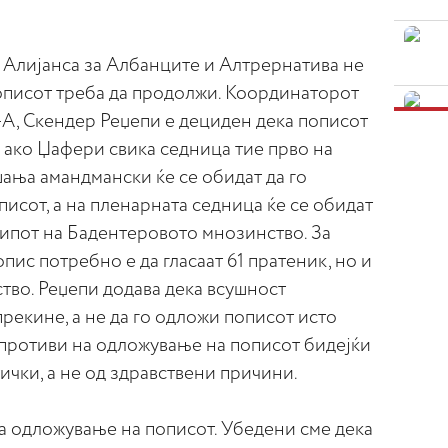
а Алијанса за Албанците и Алтрернатива не
пописот треба да продолжи. Координаторот
-А, Скендер Реџепи е дециден дека пописот
а ако Џафери свика седница тие прво на
ања амандмански ќе се обидат да го
исот, а на пленарната седница ќе се обидат
ципот на Бадентеровото мнозинство. За
пис потребно е да гласаат 61 пратеник, но и
тво. Реџепи додава дека всушност
прекине, а не да го одложи пописот исто
е противи на одложување на пописот бидејќи
ички, а не од здравствени причини.
а одложување на пописот. Убедени сме дека