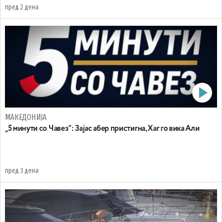
пред 2 дена
МАКЕДОНИЈА
„5 минути со Чавез“: Зајас абер пристигна, Хаг го вика Али
пред 3 дена