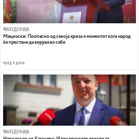
МАКЕДОНИЈА
Мицкоски: Поопасно од секоја криза е моментот кога народ
ќе престане да верува во себе
пред 6 дена
МАКЕДОНИЈА