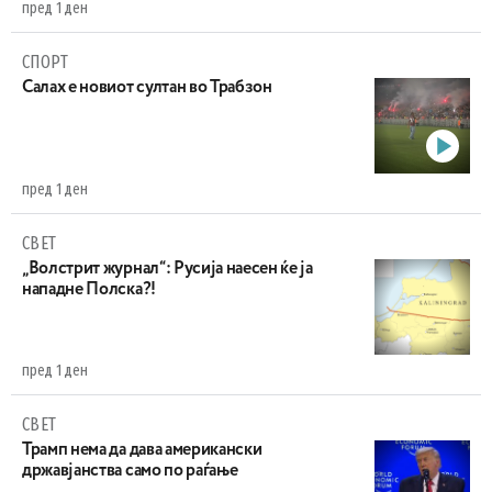
пред 1 ден
СПОРТ
Салах е новиот султан во Трабзон
пред 1 ден
СВЕТ
„Волстрит журнал“: Русија наесен ќе ја
нападне Полска?!
пред 1 ден
СВЕТ
Трамп нема да дава американски
државјанства само по раѓање