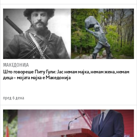
МАКЕДОНИЈА
Што говореше Питу Гули: Јас немам мајка, немам жена, немам
деца – мојата мајка е Македонија
пред 6 дена