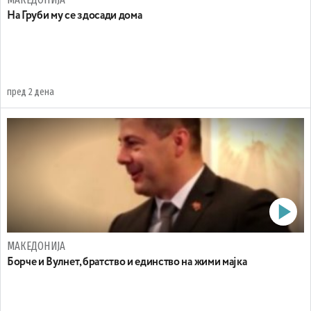
На Груби му се здосади дома
пред 2 дена
МАКЕДОНИЈА
Борче и Вулнет, братство и единство на жими мајка