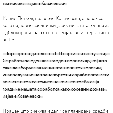
таа насока, изјави Ковачевски.
Кирил Петков, подвлече Ковачевски, е човек со
кого најдовме заеднички јазик минатата година за
одблокирање на патот на земјата во интергациите
во ЕУ.
– Тој е претседателот на ПП партијата во Бугарија.
Се работи за еден авангарден политичар, кој што
сака да зборува за иднината, нови технологии,
унапредување на транспортот и соработката меѓу
земјите и тоа се темите на коишто треба да ја
градиме нашата соработка како соседни држави,
изјави Ковачевски.
Прашан што очекува и дали се планирани средби