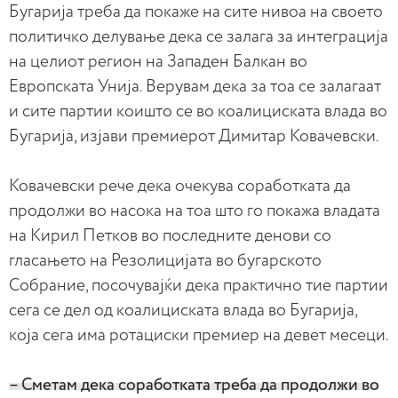
Бугарија треба да покаже на сите нивоа на своето
политичко делување дека се залага за интеграција
на целиот регион на Западен Балкан во
Европската Унија. Верувам дека за тоа се залагаат
и сите партии коишто се во коалициската влада во
Бугарија, изјави премиерот Димитар Ковачевски.
Ковачевски рече дека очекува соработката да
продолжи во насока на тоа што го покажа владата
на Кирил Петков во последните денови со
гласањето на Резолицијата во бугарското
Собрание, посочувајќи дека практично тие партии
сега се дел од коалициската влада во Бугарија,
која сега има ротациски премиер на девет месеци.
– Сметам дека соработката треба да продолжи во