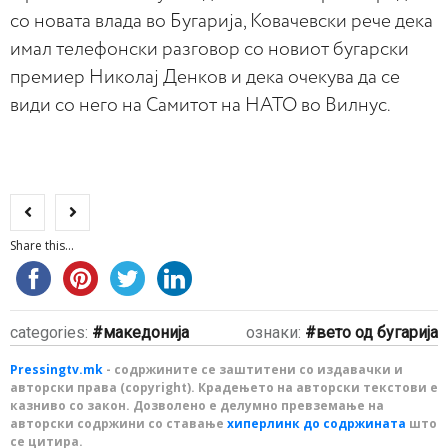
со новата влада во Бугарија, Ковачевски рече дека
имал телефонски разговор со новиот бугарски
премиер Николај Денков и дека очекува да се
види со него на Самитот на НАТО во Вилнус.
Share this...
categories:
македонија
ознаки:
вето од бугарија
Pressingtv.mk
- содржините се заштитени со издавачки и
авторски права (copyright). Крадењето на авторски текстови е
казниво со закон. Дозволено е делумно превземање на
авторски содржини со ставање
хиперлинк до содржината
што
се цитира.