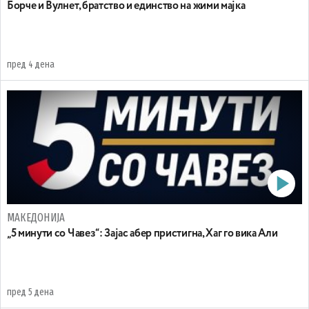
Борче и Вулнет, братство и единство на жими мајка
пред 4 дена
МАКЕДОНИЈА
„5 минути со Чавез“: Зајас абер пристигна, Хаг го вика Али
пред 5 дена