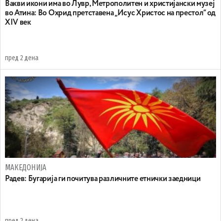
Вакви икони има во Лувр, Метрополитен и христијански музеј
во Атина: Во Охрид претставена „Исус Христос на престол“ од
XIV век
пред 2 дена
МАКЕДОНИЈА
Радев: Бугарија ги почитува различните етнички заедници
пред 2 дена