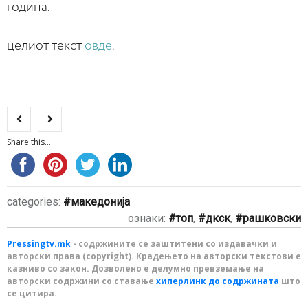
година.
целиот текст
овде
.
Share this...
categories:
македонија
ознаки:
топ
,
дкск
,
рашковски
Pressingtv.mk
- содржините се заштитени со издавачки и
авторски права (copyright). Крадењето на авторски текстови е
казниво со закон. Дозволено е делумно превземање на
авторски содржини со ставање
хиперлинк до содржината
што
се цитира.