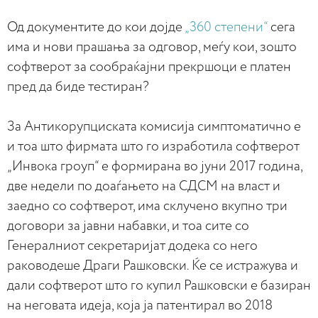
Од документите до кои дојде
„360 степени“
сега
има и нови прашања за одговор, меѓу кои, зошто
софтверот за сообраќајни прекршоци е платен
пред да биде тестиран?
За Антикорупциската комисија симптоматично е
и тоа што фирмата што го изработила софтверот
„Инвока гроуп“ е формирана во јуни 2017 година,
две недели по доаѓањето на СДСМ на власт и
заедно со софтверот, има склучено вкупно три
договори за јавни набавки, и тоа сите со
Генералниот секретаријат додека со него
раководеше Драги Рашковски. Ќе се истражува и
дали софтверот што го купил Рашковски е базиран
на неговата идеја, која ја патентирал во 2018