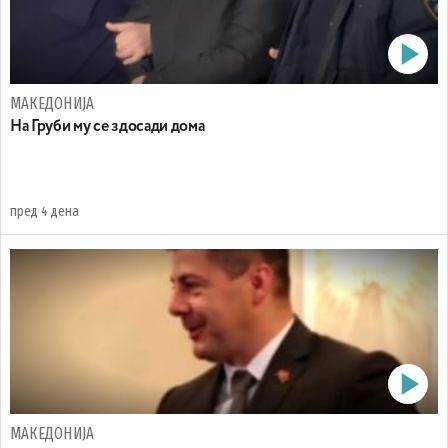
МАКЕДОНИЈА
На Груби му се здосади дома
пред 4 дена
МАКЕДОНИЈА