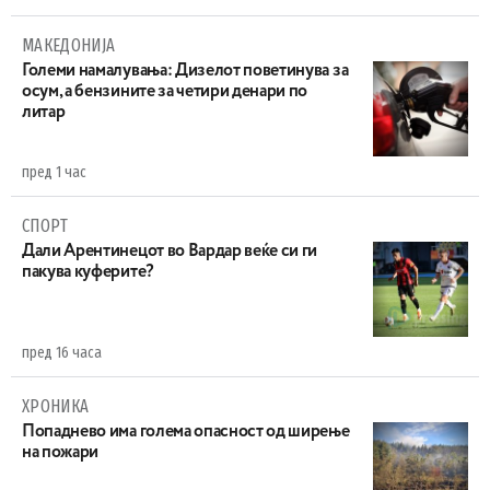
МАКЕДОНИЈА
Големи намалувања: Дизелот поветинува за
осум, а бензините за четири денари по
литар
пред 1 час
СПОРТ
Дали Арентинецот во Вардар веќе си ги
пакува куферите?
пред 16 часа
ХРОНИКА
Попаднево има голема опасност од ширење
на пожари